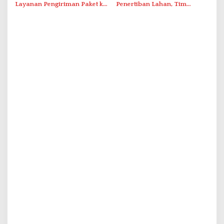
Layanan Pengiriman Paket ke
Penertiban Lahan, Tim
Singapura Mulai Rp100 Ribu
Hukum Terlapor Memenuhi
Undangan Klarifikasi Polresta
Bukittinggi