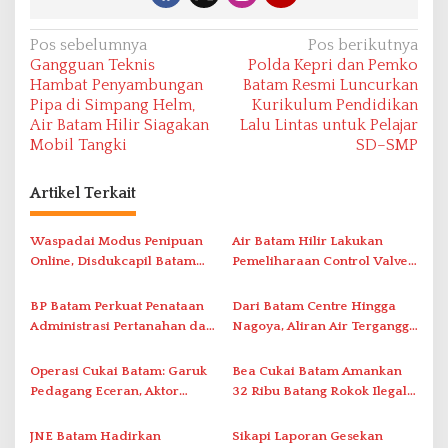
N
Pos sebelumnya
Pos berikutnya
Gangguan Teknis
Polda Kepri dan Pemko
a
Hambat Penyambungan
Batam Resmi Luncurkan
v
Pipa di Simpang Helm,
Kurikulum Pendidikan
Air Batam Hilir Siagakan
Lalu Lintas untuk Pelajar
i
Mobil Tangki
SD–SMP
g
a
Artikel Terkait
s
i
Waspadai Modus Penipuan
Air Batam Hilir Lakukan
Online, Disdukcapil Batam
Pemeliharaan Control Valve,
p
Tegaskan Aktivasi IKD Wajib
Ini Daftar Area Terdampak
o
Tatap Muka
BP Batam Perkuat Penataan
Dari Batam Centre Hingga
s
Administrasi Pertanahan dan
Nagoya, Aliran Air Terganggu
Pemanfaatan Ruang Laut
Akibat Listrik Padam di IPA
Duriangkang
Operasi Cukai Batam: Garuk
Bea Cukai Batam Amankan
Pedagang Eceran, Aktor
32 Ribu Batang Rokok Ilegal
Intelektual Rokok Ilegal Tak
dalam Operasi Cukai
Tersentuh?
JNE Batam Hadirkan
Sikapi Laporan Gesekan