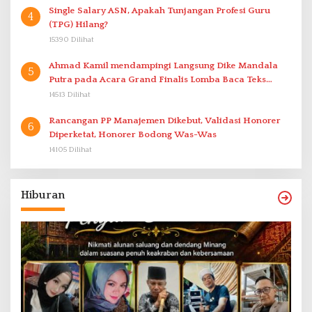
Single Salary ASN, Apakah Tunjangan Profesi Guru
4
(TPG) Hilang?
15390 Dilihat
Ahmad Kamil mendampingi Langsung Dike Mandala
5
Putra pada Acara Grand Finalis Lomba Baca Teks
Proklamasi Mirip Bung Karno di Bali
14513 Dilihat
Rancangan PP Manajemen Dikebut, Validasi Honorer
6
Diperketat, Honorer Bodong Was-Was
14105 Dilihat
Hiburan