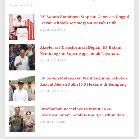
Agustus 5, 2026
BP Batam Komitmen Siapkan Generasi Unggul
Lewat Sekolah Terintegrasi Merah Putih
Agustus 2, 2026
Akselerasi Transformasi Digital, BP Batam
Kembangkan Super Apps untuk Layanan
Terpadu
Agustus 2, 2026
BP Batam Matangkan Pembangunan Sekolah
Rakyat Merah Putih 18,5 Hektare di Rempang
Agustus 2, 2026
Dinobatkan Best Place to Invest 2026,
Investasi Batam Tembus Rp69,3 Triliun dan
Ekonomi Tumbuh 6,76 Persen
Agustus 1, 2026