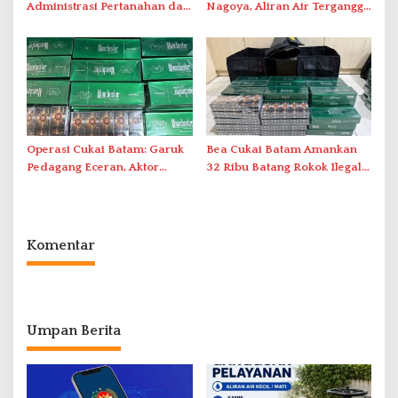
Administrasi Pertanahan dan
Nagoya, Aliran Air Terganggu
Pemanfaatan Ruang Laut
Akibat Listrik Padam di IPA
Duriangkang
Operasi Cukai Batam: Garuk
Bea Cukai Batam Amankan
Pedagang Eceran, Aktor
32 Ribu Batang Rokok Ilegal
Intelektual Rokok Ilegal Tak
dalam Operasi Cukai
Tersentuh?
Komentar
Umpan Berita