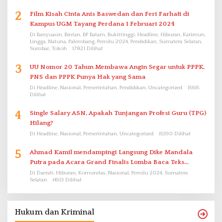
2
Film Kisah Cinta Anis Baswedan dan Feri Farhati di
Kampus UGM Tayang Perdana 1 Februari 2024
Di Banyuasin, Bintan, BP Batam, Bukittinggi, Headline, Hiburan, Karimun,
Lingga, Natuna, Palembang, Pemilu 2024, Pendidikan, Sumatera Selatan,
Sumbar, Tokoh
17821 Dilihat
3
UU Nomor 20 Tahun Membawa Angin Segar untuk PPPK.
PNS dan PPPK Punya Hak yang Sama
Di Headline, Nasional, Pemerintahan, Pendidikan, Uncategorized
15615
Dilihat
4
Single Salary ASN, Apakah Tunjangan Profesi Guru (TPG)
Hilang?
Di Headline, Nasional, Pemerintahan, Uncategorized
15390 Dilihat
5
Ahmad Kamil mendampingi Langsung Dike Mandala
Putra pada Acara Grand Finalis Lomba Baca Teks
Proklamasi Mirip Bung Karno di Bali
Di Daerah, Hiburan, Komunitas, Nasional, Pemilu 2024, Sumatera
Selatan
14513 Dilihat
Hukum dan Kriminal