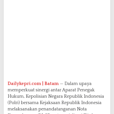
l
r
e
s
t
a
B
a
r
e
l
a
n
g
I
k
u
Dailykepri.com | Batam
— Dalam upaya
t
memperkuat sinergi antar Aparat Penegak
i
Hukum, Kepolisian Negara Republik Indonesia
S
(Polri) bersama Kejaksaan Republik Indonesia
o
s
melaksanakan penandatanganan Nota
i