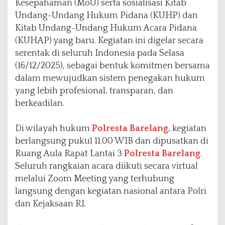
Kesepahaman (MoU) serta sosialisasi Kitab
a
Undang-Undang Hukum Pidana (KUHP) dan
l
Kitab Undang-Undang Hukum Acara Pidana
i
s
(KUHAP) yang baru. Kegiatan ini digelar secara
a
serentak di seluruh Indonesia pada Selasa
s
(16/12/2025), sebagai bentuk komitmen bersama
i
dalam mewujudkan sistem penegakan hukum
K
U
yang lebih profesional, transparan, dan
H
berkeadilan.
P
d
Di wilayah hukum
Polresta Barelang
, kegiatan
a
n
berlangsung pukul 11.00 WIB dan dipusatkan di
K
Ruang Aula Rapat Lantai 3
Polresta Barelang
.
U
Seluruh rangkaian acara diikuti secara virtual
H
melalui Zoom Meeting yang terhubung
A
P
langsung dengan kegiatan nasional antara Polri
B
dan Kejaksaan RI.
a
r