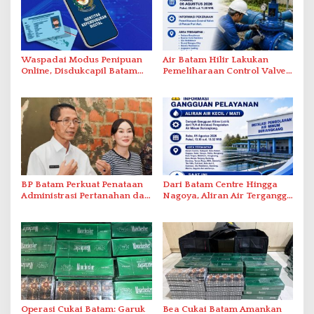
Waspadai Modus Penipuan
Air Batam Hilir Lakukan
Online, Disdukcapil Batam
Pemeliharaan Control Valve,
Tegaskan Aktivasi IKD Wajib
Ini Daftar Area Terdampak
Tatap Muka
BP Batam Perkuat Penataan
Dari Batam Centre Hingga
Administrasi Pertanahan dan
Nagoya, Aliran Air Terganggu
Pemanfaatan Ruang Laut
Akibat Listrik Padam di IPA
Duriangkang
Operasi Cukai Batam: Garuk
Bea Cukai Batam Amankan