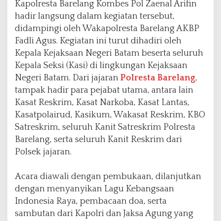
Kapolresta Barelang Kombes Pol Zaenal Arifin
u
S
hadir langsung dalam kegiatan tersebut,
e
didampingi oleh Wakapolresta Barelang AKBP
c
Fadli Agus. Kegiatan ini turut dihadiri oleh
a
Kepala Kejaksaan Negeri Batam beserta seluruh
r
a
Kepala Seksi (Kasi) di lingkungan Kejaksaan
V
Negeri Batam. Dari jajaran
Polresta Barelang
,
i
tampak hadir para pejabat utama, antara lain
r
Kasat Reskrim, Kasat Narkoba, Kasat Lantas,
t
u
Kasatpolairud, Kasikum, Wakasat Reskrim, KBO
a
Satreskrim, seluruh Kanit Satreskrim Polresta
l
Barelang, serta seluruh Kanit Reskrim dari
Polsek jajaran.
Acara diawali dengan pembukaan, dilanjutkan
dengan menyanyikan Lagu Kebangsaan
Indonesia Raya, pembacaan doa, serta
sambutan dari Kapolri dan Jaksa Agung yang