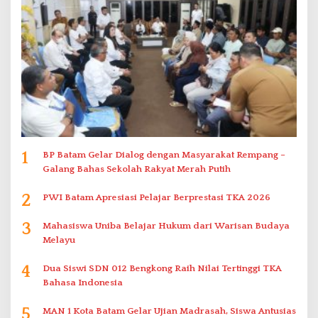
1
BP Batam Gelar Dialog dengan Masyarakat Rempang –
Galang Bahas Sekolah Rakyat Merah Putih
2
PWI Batam Apresiasi Pelajar Berprestasi TKA 2026
3
Mahasiswa Uniba Belajar Hukum dari Warisan Budaya
Melayu
4
Dua Siswi SDN 012 Bengkong Raih Nilai Tertinggi TKA
Bahasa Indonesia
5
MAN 1 Kota Batam Gelar Ujian Madrasah, Siswa Antusias