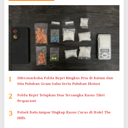
1
Ditresnarkoba Polda Kepri Ringkus Pria di Batam dan
Sita Puluhan Gram Sabu Serta Puluhan Ekstasi
2
Polda Kepri Tetapkan Dua Tersangka Kasus Tiket
Pesparawi
3
Polsek Batu Ampar Ungkap Kasus Curas di Hotel The
Hills