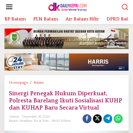
L
e
w
BP Batam
PLN Batam
Air Batam Hilir
DPRD Bata
a
t
i
k
e
k
o
n
t
e
n
Homepage
/
Batam
S
i
Sinergi Penegak Hukum Diperkuat,
n
Polresta Barelang Ikuti Sosialisasi KUHP
e
r
dan KUHAP Baru Secara Virtual
g
Admin
Desember 18, 2025
i
Batam
,
Headline
,
Tni & Polri
5800 Dilihat
P
e