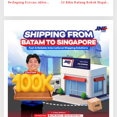
Pedagang Eceran, Aktor
32 Ribu Batang Rokok Ilegal
Intelektual Rokok Ilegal Tak
dalam Operasi Cukai
Tersentuh?