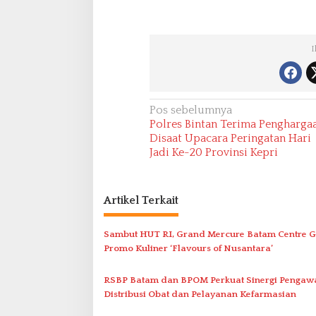
I
N
Pos sebelumnya
Polres Bintan Terima Pengharga
a
Disaat Upacara Peringatan Hari
v
Jadi Ke-20 Provinsi Kepri
i
g
Artikel Terkait
a
s
Sambut HUT RI, Grand Mercure Batam Centre G
i
Promo Kuliner ‘Flavours of Nusantara’
p
RSBP Batam dan BPOM Perkuat Sinergi Pengaw
o
Distribusi Obat dan Pelayanan Kefarmasian
s