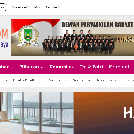
eks
Terms of Service
Contact
ahan
Hiburan
Komunitas
Tni & Polri
Kriminal
atam
Pemko Bukittinggi
Nasional
Sumbar
Internasional
Bisnis