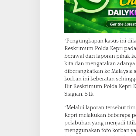
e
s
i
a
I
l
e
″Pengungkapan kasus ini dila
g
Reskrimum Polda Kepri pada 
a
berawal dari laporan pihak 
l
D
kita dan mengatakan adanya 
i
diberangkatkan ke Malaysia 
t
korban ini keberatan sehingg
a
Dir Reskrimum Polda Kepri K
n
g
Siagian, S.Ik.
k
a
″Melalui laporan tersebut ti
p
Kepri melakukan beberapa pe
S
pelabuhan yang menjadi titik
u
b
menggunakan foto korban ya
d