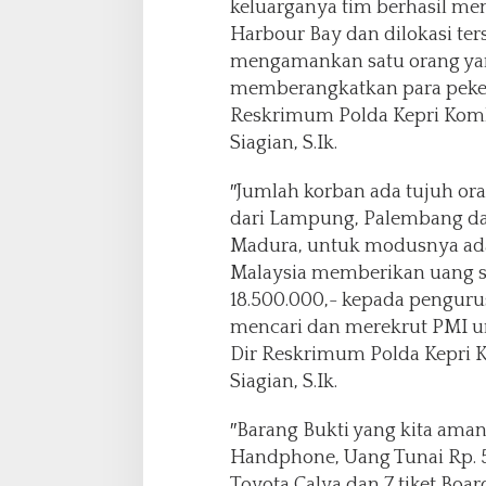
keluarganya tim berhasil m
i
Harbour Bay dan dilokasi ter
t
mengamankan satu orang y
I
V
memberangkatkan para pekerja 
D
Reskrimum Polda Kepri Kombe
i
Siagian, S.Ik.
t
r
″Jumlah korban ada tujuh ora
e
s
dari Lampung, Palembang dan
k
Madura, untuk modusnya ada
r
Malaysia memberikan uang se
i
18.500.000,- kepada penguru
u
m
mencari dan merekrut PMI un
P
Dir Reskrimum Polda Kepri K
o
Siagian, S.Ik.
l
d
″Barang Bukti yang kita aman
a
K
Handphone, Uang Tunai Rp. 5
e
Toyota Calya dan 7 tiket Boa