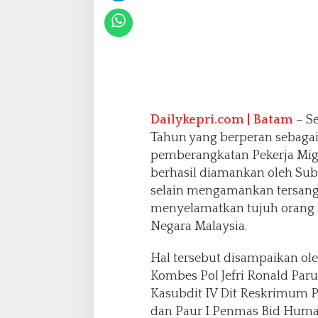
i
g
u
s
P
e
n
g
Dailykepri.com | Batam
– Se
u
Tahun yang berperan sebaga
r
pemberangkatan Pekerja Migr
u
s
berhasil diamankan oleh Subd
P
selain mengamankan tersangk
e
menyelamatkan tujuh orang 
m
Negara Malaysia.
b
e
r
Hal tersebut disampaikan ol
a
Kombes Pol Jefri Ronald Parul
n
Kasubdit IV Dit Reskrimum P
g
dan Paur I Penmas Bid Humas
k