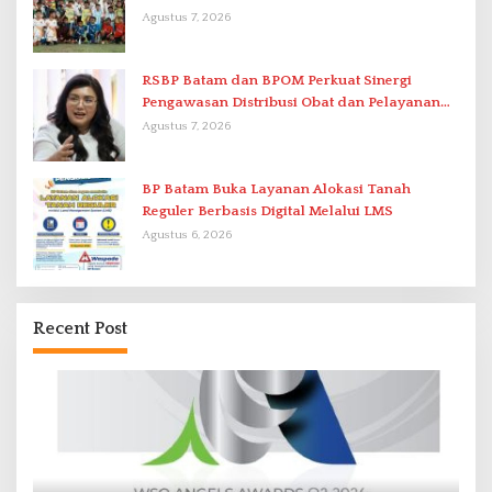
di Stadion Temenggung Abdul Jamal
Agustus 7, 2026
RSBP Batam dan BPOM Perkuat Sinergi
Pengawasan Distribusi Obat dan Pelayanan
Kefarmasian
Agustus 7, 2026
BP Batam Buka Layanan Alokasi Tanah
Reguler Berbasis Digital Melalui LMS
Agustus 6, 2026
Recent Post