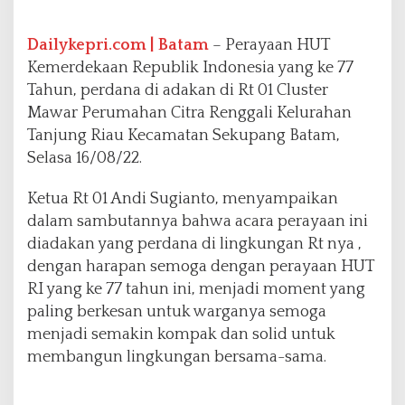
i
H
U
Dailykepri.com | Batam
– Perayaan HUT
T
Kemerdekaan Republik Indonesia yang ke 77
R
Tahun, perdana di adakan di Rt 01 Cluster
I
Mawar Perumahan Citra Renggali Kelurahan
7
7
Tanjung Riau Kecamatan Sekupang Batam,
D
Selasa 16/08/22.
i
P
Ketua Rt 01 Andi Sugianto, menyampaikan
e
dalam sambutannya bahwa acara perayaan ini
r
u
diadakan yang perdana di lingkungan Rt nya ,
m
dengan harapan semoga dengan perayaan HUT
a
RI yang ke 77 tahun ini, menjadi moment yang
h
paling berkesan untuk warganya semoga
a
n
menjadi semakin kompak dan solid untuk
C
membangun lingkungan bersama-sama.
i
t
r