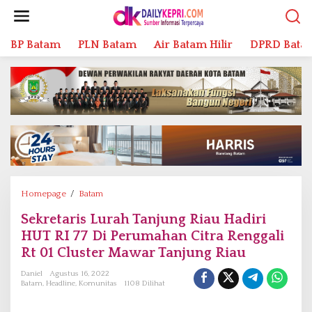
L
e
w
BP Batam
PLN Batam
Air Batam Hilir
DPRD Bata
a
t
i
k
e
k
o
n
t
e
n
Homepage
/
Batam
S
e
Sekretaris Lurah Tanjung Riau Hadiri
k
HUT RI 77 Di Perumahan Citra Renggali
r
e
Rt 01 Cluster Mawar Tanjung Riau
t
Daniel
Agustus 16, 2022
a
Batam
,
Headline
,
Komunitas
1108 Dilihat
r
i