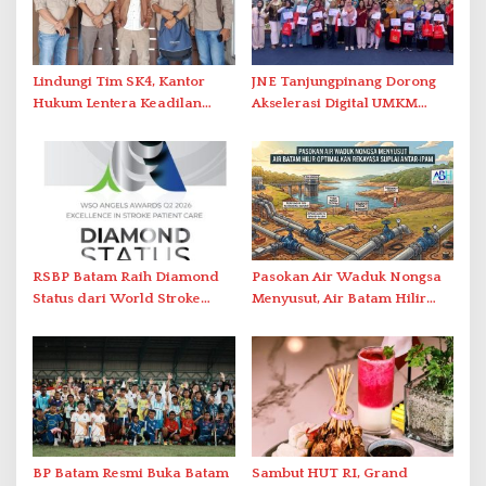
Lindungi Tim SK4, Kantor
JNE Tanjungpinang Dorong
Hukum Lentera Keadilan
Akselerasi Digital UMKM
Laporkan Dugaan
Lewat AIM ASEAN Roadshow
Perlawanan ke Petugas di
2026
Bukik Batarah
RSBP Batam Raih Diamond
Pasokan Air Waduk Nongsa
Status dari World Stroke
Menyusut, Air Batam Hilir
Organization untuk
Optimalkan Rekayasa Suplai
Penanganan Stroke
Antar-IPAM
Berstandar Internasional
BP Batam Resmi Buka Batam
Sambut HUT RI, Grand