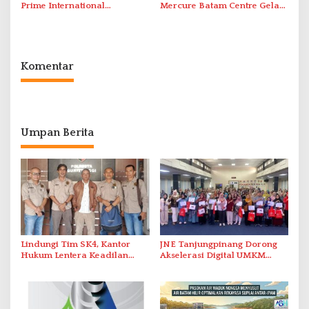
Prime International
Mercure Batam Centre Gelar
Grassroot Football Festival
Promo Kuliner ‘Flavours of
2026 di Stadion Temenggung
Nusantara’
Abdul Jamal
Komentar
Umpan Berita
Lindungi Tim SK4, Kantor
JNE Tanjungpinang Dorong
Hukum Lentera Keadilan
Akselerasi Digital UMKM
Laporkan Dugaan
Lewat AIM ASEAN Roadshow
Perlawanan ke Petugas di
2026
Bukik Batarah