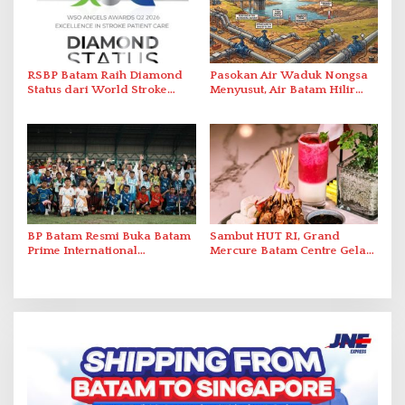
RSBP Batam Raih Diamond
Pasokan Air Waduk Nongsa
Status dari World Stroke
Menyusut, Air Batam Hilir
Organization untuk
Optimalkan Rekayasa Suplai
Penanganan Stroke
Antar-IPAM
Berstandar Internasional
BP Batam Resmi Buka Batam
Sambut HUT RI, Grand
Prime International
Mercure Batam Centre Gelar
Grassroot Football Festival
Promo Kuliner ‘Flavours of
2026 di Stadion Temenggung
Nusantara’
Abdul Jamal