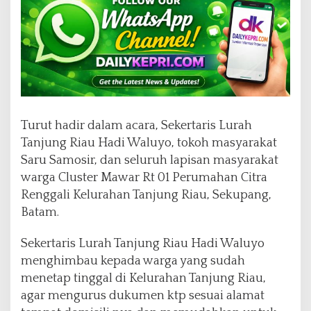
w
a
r
T
a
n
j
u
n
Turut hadir dalam acara, Sekertaris Lurah
g
Tanjung Riau Hadi Waluyo, tokoh masyarakat
R
i
Saru Samosir, dan seluruh lapisan masyarakat
a
warga Cluster Mawar Rt 01 Perumahan Citra
u
Renggali Kelurahan Tanjung Riau, Sekupang,
Batam.
Sekertaris Lurah Tanjung Riau Hadi Waluyo
menghimbau kepada warga yang sudah
menetap tinggal di Kelurahan Tanjung Riau,
agar mengurus dukumen ktp sesuai alamat