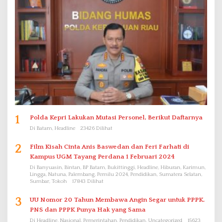
1
Polda Kepri Lakukan Mutasi Personel, Berikut Daftarnya
Di Batam, Headline
23426 Dilihat
2
Film Kisah Cinta Anis Baswedan dan Feri Farhati di
Kampus UGM Tayang Perdana 1 Februari 2024
Di Banyuasin, Bintan, BP Batam, Bukittinggi, Headline, Hiburan, Karimun,
Lingga, Natuna, Palembang, Pemilu 2024, Pendidikan, Sumatera Selatan,
Sumbar, Tokoh
17843 Dilihat
3
UU Nomor 20 Tahun Membawa Angin Segar untuk PPPK.
PNS dan PPPK Punya Hak yang Sama
Di Headline, Nasional, Pemerintahan, Pendidikan, Uncategorized
15623