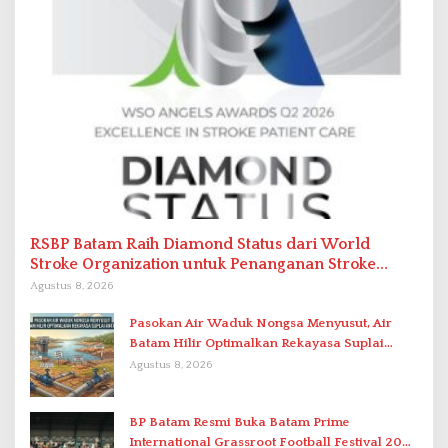
RSBP Batam Raih Diamond Status dari World
Stroke Organization untuk Penanganan Stroke
Berstandar Internasional
Agustus 8, 2026
Pasokan Air Waduk Nongsa Menyusut, Air
Batam Hilir Optimalkan Rekayasa Suplai
Antar-IPAM
Agustus 8, 2026
BP Batam Resmi Buka Batam Prime
International Grassroot Football Festival 2026