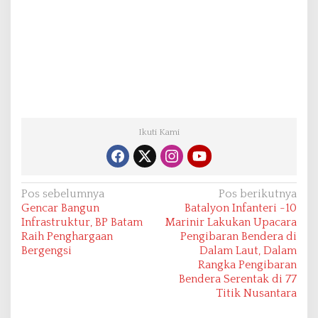
Ikuti Kami
N
Pos sebelumnya
Pos berikutnya
Gencar Bangun
Batalyon Infanteri -10
a
Infrastruktur, BP Batam
Marinir Lakukan Upacara
v
Raih Penghargaan
Pengibaran Bendera di
Bergengsi
Dalam Laut, Dalam
i
Rangka Pengibaran
g
Bendera Serentak di 77
a
Titik Nusantara
s