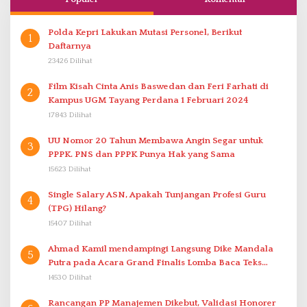
Polda Kepri Lakukan Mutasi Personel, Berikut
1
Daftarnya
23426 Dilihat
Film Kisah Cinta Anis Baswedan dan Feri Farhati di
2
Kampus UGM Tayang Perdana 1 Februari 2024
17843 Dilihat
UU Nomor 20 Tahun Membawa Angin Segar untuk
3
PPPK. PNS dan PPPK Punya Hak yang Sama
15623 Dilihat
Single Salary ASN, Apakah Tunjangan Profesi Guru
4
(TPG) Hilang?
15407 Dilihat
Ahmad Kamil mendampingi Langsung Dike Mandala
5
Putra pada Acara Grand Finalis Lomba Baca Teks
Proklamasi Mirip Bung Karno di Bali
14530 Dilihat
Rancangan PP Manajemen Dikebut, Validasi Honorer