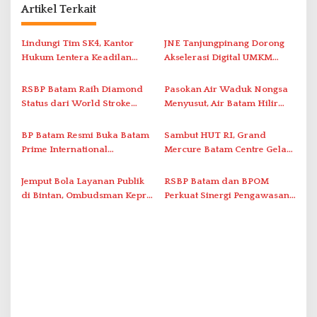
Artikel Terkait
i
p
Lindungi Tim SK4, Kantor
JNE Tanjungpinang Dorong
o
Hukum Lentera Keadilan
Akselerasi Digital UMKM
s
Laporkan Dugaan
Lewat AIM ASEAN Roadshow
Perlawanan ke Petugas di
2026
RSBP Batam Raih Diamond
Pasokan Air Waduk Nongsa
Bukik Batarah
Status dari World Stroke
Menyusut, Air Batam Hilir
Organization untuk
Optimalkan Rekayasa Suplai
Penanganan Stroke
Antar-IPAM
BP Batam Resmi Buka Batam
Sambut HUT RI, Grand
Berstandar Internasional
Prime International
Mercure Batam Centre Gelar
Grassroot Football Festival
Promo Kuliner ‘Flavours of
2026 di Stadion Temenggung
Nusantara’
Jemput Bola Layanan Publik
RSBP Batam dan BPOM
Abdul Jamal
di Bintan, Ombudsman Kepri
Perkuat Sinergi Pengawasan
Serap Keluhan Bansos hingga
Distribusi Obat dan
Solar Nelayan
Pelayanan Kefarmasian