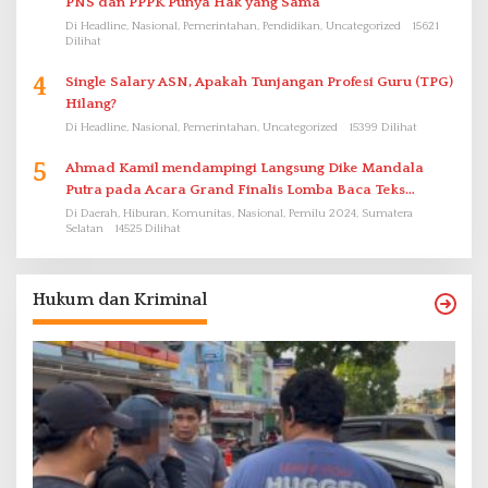
PNS dan PPPK Punya Hak yang Sama
Di Headline, Nasional, Pemerintahan, Pendidikan, Uncategorized
15621
Dilihat
4
Single Salary ASN, Apakah Tunjangan Profesi Guru (TPG)
Hilang?
Di Headline, Nasional, Pemerintahan, Uncategorized
15399 Dilihat
5
Ahmad Kamil mendampingi Langsung Dike Mandala
Putra pada Acara Grand Finalis Lomba Baca Teks
Proklamasi Mirip Bung Karno di Bali
Di Daerah, Hiburan, Komunitas, Nasional, Pemilu 2024, Sumatera
Selatan
14525 Dilihat
Hukum dan Kriminal