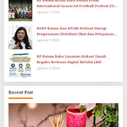
BP Batam Resmi Buka Batam Prime
International Grassroot Football Festival 2026
di Stadion Temenggung Abdul Jamal
Agustus 7, 2026
RSBP Batam dan BPOM Perkuat Sinergi
Pengawasan Distribusi Obat dan Pelayanan
Kefarmasian
Agustus 7, 2026
BP Batam Buka Layanan Alokasi Tanah
Reguler Berbasis Digital Melalui LMS
Agustus 6, 2026
Recent Post