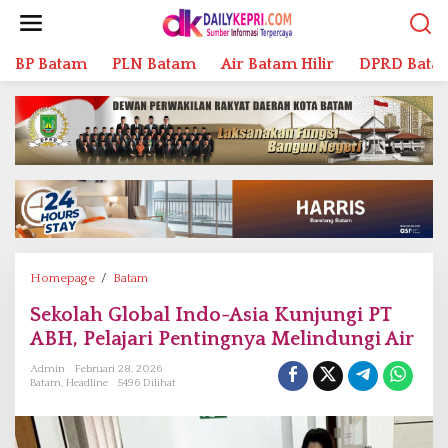
L
e
w
BP Batam
PLN Batam
Air Batam Hilir
DPRD Bata
a
t
i
k
e
k
o
n
t
e
n
Homepage
/
Batam
S
e
Sekolah Global Indo-Asia Kunjungi PT
k
ABH, Pelajari Pentingnya Melindungi Air
o
l
Admin
Februari 28, 2026
a
Batam
,
Headline
5496 Dilihat
h
G
l