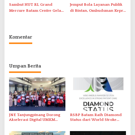
Sambut HUT RI, Grand
Jemput Bola Layanan Publik
Mercure Batam Centre Gelar
di Bintan, Ombudsman Kepri
Promo Kuliner ‘Flavours of
Serap Keluhan Bansos hingga
Nusantara’
Solar Nelayan
Komentar
Umpan Berita
JNE Tanjungpinang Dorong
RSBP Batam Raih Diamond
Akselerasi Digital UMKM
Status dari World Stroke
Lewat AIM ASEAN Roadshow
Organization untuk
2026
Penanganan Stroke
Berstandar Internasional