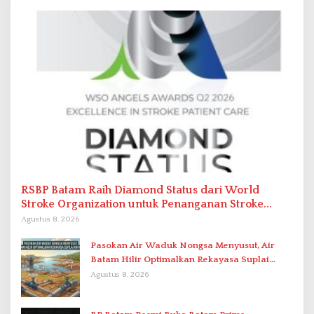
RSBP Batam Raih Diamond Status dari World
Stroke Organization untuk Penanganan Stroke
Berstandar Internasional
Agustus 8, 2026
Pasokan Air Waduk Nongsa Menyusut, Air
Batam Hilir Optimalkan Rekayasa Suplai
Antar-IPAM
Agustus 8, 2026