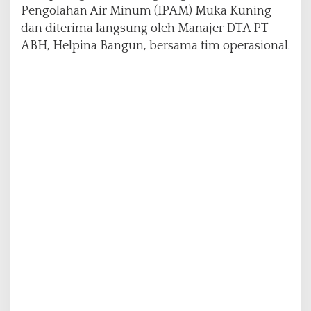
Pengolahan Air Minum (IPAM) Muka Kuning
M
e
dan diterima langsung oleh Manajer DTA PT
l
ABH, Helpina Bangun, bersama tim operasional.
i
n
d
u
n
g
i
A
i
r