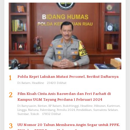
1
Polda Kepri Lakukan Mutasi Personel, Berikut Daftarnya
Di Batam, Headline
23420 Dilihat
2
Film Kisah Cinta Anis Baswedan dan Feri Farhati di
Kampus UGM Tayang Perdana 1 Februari 2024
Di Banyuasin, Bintan, BP Batam, Bukittinggi, Headline, Hiburan, Karimun,
Lingga, Natuna, Palembang, Pemilu 2024, Pendidikan, Sumatera Selatan,
Sumbar, Tokoh
17832 Dilihat
3
UU Nomor 20 Tahun Membawa Angin Segar untuk PPPK.