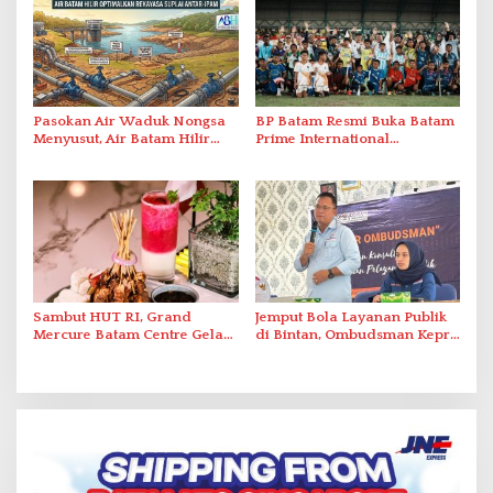
Pasokan Air Waduk Nongsa
BP Batam Resmi Buka Batam
Menyusut, Air Batam Hilir
Prime International
Optimalkan Rekayasa Suplai
Grassroot Football Festival
Antar-IPAM
2026 di Stadion Temenggung
Abdul Jamal
Sambut HUT RI, Grand
Jemput Bola Layanan Publik
Mercure Batam Centre Gelar
di Bintan, Ombudsman Kepri
Promo Kuliner ‘Flavours of
Serap Keluhan Bansos hingga
Nusantara’
Solar Nelayan