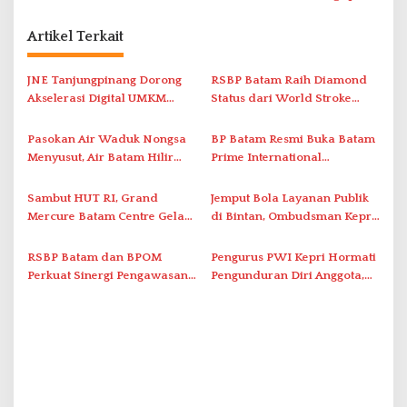
g
Artikel Terkait
a
s
JNE Tanjungpinang Dorong
RSBP Batam Raih Diamond
i
Akselerasi Digital UMKM
Status dari World Stroke
Lewat AIM ASEAN Roadshow
Organization untuk
p
2026
Penanganan Stroke
Pasokan Air Waduk Nongsa
BP Batam Resmi Buka Batam
o
Berstandar Internasional
Menyusut, Air Batam Hilir
Prime International
s
Optimalkan Rekayasa Suplai
Grassroot Football Festival
Antar-IPAM
2026 di Stadion Temenggung
Sambut HUT RI, Grand
Jemput Bola Layanan Publik
Abdul Jamal
Mercure Batam Centre Gelar
di Bintan, Ombudsman Kepri
Promo Kuliner ‘Flavours of
Serap Keluhan Bansos hingga
Nusantara’
Solar Nelayan
RSBP Batam dan BPOM
Pengurus PWI Kepri Hormati
Perkuat Sinergi Pengawasan
Pengunduran Diri Anggota,
Distribusi Obat dan
Segera Koordinasi
Pelayanan Kefarmasian
Administrasi ke Pusat