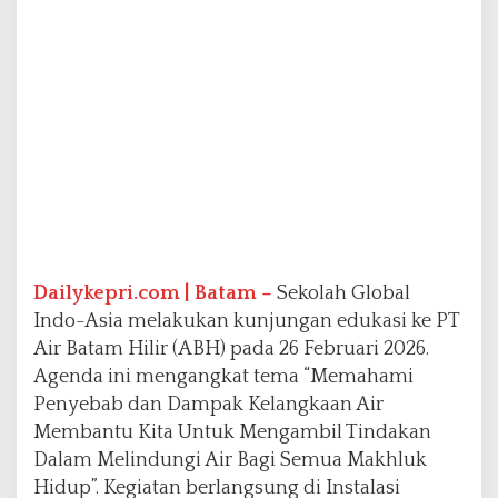
T
A
B
H
,
P
e
l
a
j
a
r
i
Dailykepri.com | Batam –
Sekolah Global
P
e
Indo-Asia melakukan kunjungan edukasi ke PT
n
Air Batam Hilir (ABH) pada 26 Februari 2026.
t
Agenda ini mengangkat tema “Memahami
i
Penyebab dan Dampak Kelangkaan Air
n
g
Membantu Kita Untuk Mengambil Tindakan
n
Dalam Melindungi Air Bagi Semua Makhluk
y
Hidup”. Kegiatan berlangsung di Instalasi
a