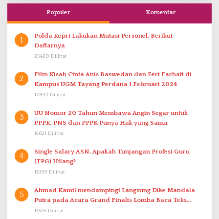
Populer
Komentar
Polda Kepri Lakukan Mutasi Personel, Berikut
1
Daftarnya
23420 Dilihat
Film Kisah Cinta Anis Baswedan dan Feri Farhati di
2
Kampus UGM Tayang Perdana 1 Februari 2024
17832 Dilihat
UU Nomor 20 Tahun Membawa Angin Segar untuk
3
PPPK. PNS dan PPPK Punya Hak yang Sama
15621 Dilihat
Single Salary ASN, Apakah Tunjangan Profesi Guru
4
(TPG) Hilang?
15399 Dilihat
Ahmad Kamil mendampingi Langsung Dike Mandala
5
Putra pada Acara Grand Finalis Lomba Baca Teks
Proklamasi Mirip Bung Karno di Bali
14525 Dilihat