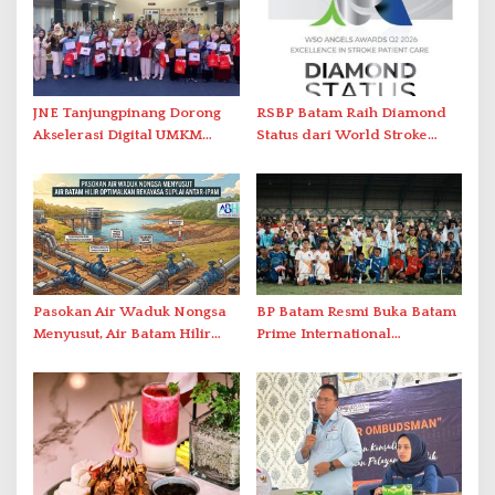
JNE Tanjungpinang Dorong
RSBP Batam Raih Diamond
Akselerasi Digital UMKM
Status dari World Stroke
Lewat AIM ASEAN Roadshow
Organization untuk
2026
Penanganan Stroke
Berstandar Internasional
Pasokan Air Waduk Nongsa
BP Batam Resmi Buka Batam
Menyusut, Air Batam Hilir
Prime International
Optimalkan Rekayasa Suplai
Grassroot Football Festival
Antar-IPAM
2026 di Stadion Temenggung
Abdul Jamal