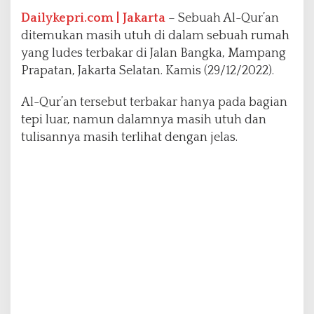
r
i
Dailykepri.com | Jakarta
– Sebuah Al-Qur’an
K
ditemukan masih utuh di dalam sebuah rumah
e
yang ludes terbakar di Jalan Bangka, Mampang
b
Prapatan, Jakarta Selatan. Kamis (29/12/2022).
a
k
a
Al-Qur’an tersebut terbakar hanya pada bagian
r
tepi luar, namun dalamnya masih utuh dan
a
tulisannya masih terlihat dengan jelas.
n
H
e
b
a
t