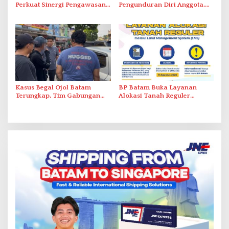
Perkuat Sinergi Pengawasan
Pengunduran Diri Anggota,
Distribusi Obat dan
Segera Koordinasi
Pelayanan Kefarmasian
Administrasi ke Pusat
Kasus Begal Ojol Batam
BP Batam Buka Layanan
Terungkap, Tim Gabungan
Alokasi Tanah Reguler
Polda Kepri Bekuk Pelaku di
Berbasis Digital Melalui LMS
Simpang Dam