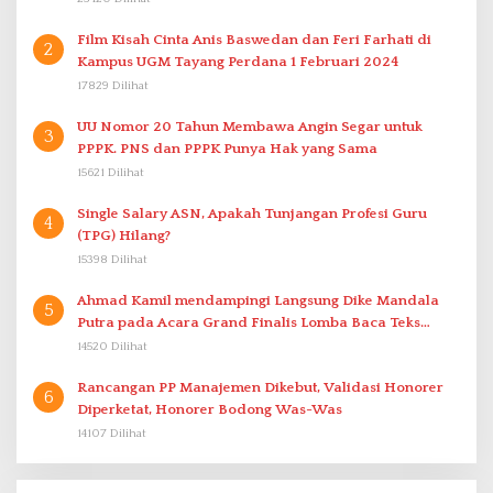
Film Kisah Cinta Anis Baswedan dan Feri Farhati di
2
Kampus UGM Tayang Perdana 1 Februari 2024
17829 Dilihat
UU Nomor 20 Tahun Membawa Angin Segar untuk
3
PPPK. PNS dan PPPK Punya Hak yang Sama
15621 Dilihat
Single Salary ASN, Apakah Tunjangan Profesi Guru
4
(TPG) Hilang?
15398 Dilihat
Ahmad Kamil mendampingi Langsung Dike Mandala
5
Putra pada Acara Grand Finalis Lomba Baca Teks
Proklamasi Mirip Bung Karno di Bali
14520 Dilihat
Rancangan PP Manajemen Dikebut, Validasi Honorer
6
Diperketat, Honorer Bodong Was-Was
14107 Dilihat