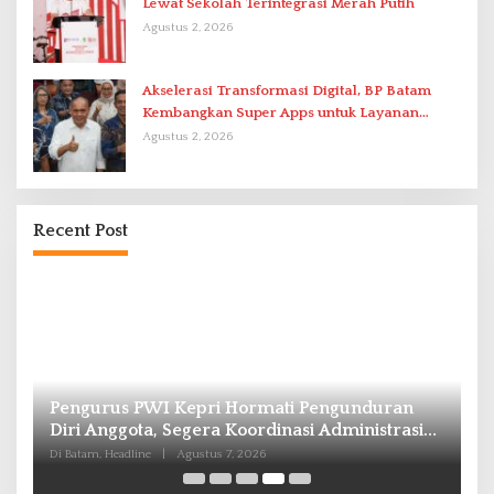
Lewat Sekolah Terintegrasi Merah Putih
Agustus 2, 2026
Akselerasi Transformasi Digital, BP Batam
Kembangkan Super Apps untuk Layanan
Terpadu
Agustus 2, 2026
Recent Post
Pengurus PWI Kepri Hormati Pengunduran
K
Diri Anggota, Segera Koordinasi Administrasi
G
ke Pusat
S
Di Batam, Headline
|
Agustus 7, 2026
Di 