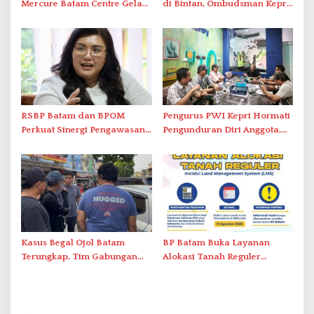
Mercure Batam Centre Gelar
di Bintan, Ombudsman Kepri
Promo Kuliner ‘Flavours of
Serap Keluhan Bansos hingga
Nusantara’
Solar Nelayan
RSBP Batam dan BPOM
Pengurus PWI Kepri Hormati
Perkuat Sinergi Pengawasan
Pengunduran Diri Anggota,
Distribusi Obat dan
Segera Koordinasi
Pelayanan Kefarmasian
Administrasi ke Pusat
Kasus Begal Ojol Batam
BP Batam Buka Layanan
Terungkap, Tim Gabungan
Alokasi Tanah Reguler
Polda Kepri Bekuk Pelaku di
Berbasis Digital Melalui LMS
Simpang Dam