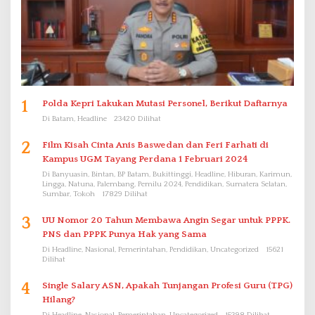
1
Polda Kepri Lakukan Mutasi Personel, Berikut Daftarnya
Di Batam, Headline
23420 Dilihat
2
Film Kisah Cinta Anis Baswedan dan Feri Farhati di
Kampus UGM Tayang Perdana 1 Februari 2024
Di Banyuasin, Bintan, BP Batam, Bukittinggi, Headline, Hiburan, Karimun,
Lingga, Natuna, Palembang, Pemilu 2024, Pendidikan, Sumatera Selatan,
Sumbar, Tokoh
17829 Dilihat
3
UU Nomor 20 Tahun Membawa Angin Segar untuk PPPK.
PNS dan PPPK Punya Hak yang Sama
Di Headline, Nasional, Pemerintahan, Pendidikan, Uncategorized
15621
Dilihat
4
Single Salary ASN, Apakah Tunjangan Profesi Guru (TPG)
Hilang?
Di Headline, Nasional, Pemerintahan, Uncategorized
15398 Dilihat