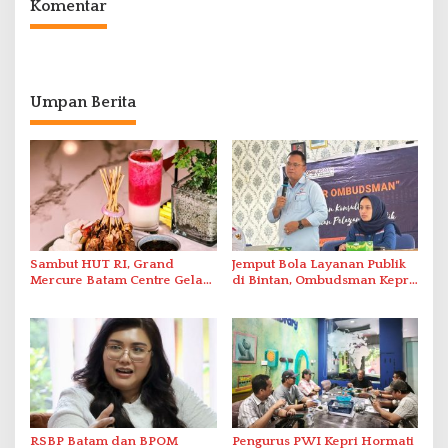
Komentar
Umpan Berita
Sambut HUT RI, Grand
Jemput Bola Layanan Publik
Mercure Batam Centre Gelar
di Bintan, Ombudsman Kepri
Promo Kuliner ‘Flavours of
Serap Keluhan Bansos hingga
Nusantara’
Solar Nelayan
RSBP Batam dan BPOM
Pengurus PWI Kepri Hormati