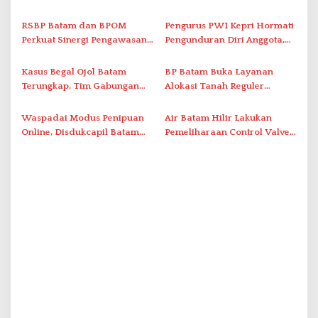
Promo Kuliner ‘Flavours of
Serap Keluhan Bansos hingga
p
Nusantara’
Solar Nelayan
RSBP Batam dan BPOM
Pengurus PWI Kepri Hormati
o
Perkuat Sinergi Pengawasan
Pengunduran Diri Anggota,
s
Distribusi Obat dan
Segera Koordinasi
Pelayanan Kefarmasian
Administrasi ke Pusat
Kasus Begal Ojol Batam
BP Batam Buka Layanan
Terungkap, Tim Gabungan
Alokasi Tanah Reguler
Polda Kepri Bekuk Pelaku di
Berbasis Digital Melalui LMS
Simpang Dam
Waspadai Modus Penipuan
Air Batam Hilir Lakukan
Online, Disdukcapil Batam
Pemeliharaan Control Valve,
Tegaskan Aktivasi IKD Wajib
Ini Daftar Area Terdampak
Tatap Muka