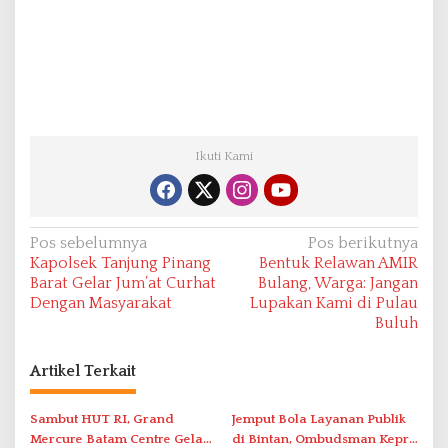
Ikuti Kami
N
Pos sebelumnya
Pos berikutnya
Kapolsek Tanjung Pinang
Bentuk Relawan AMIR
a
Barat Gelar Jum’at Curhat
Bulang, Warga: Jangan
v
Dengan Masyarakat
Lupakan Kami di Pulau
Buluh
i
g
Artikel Terkait
a
s
Sambut HUT RI, Grand
Jemput Bola Layanan Publik
i
Mercure Batam Centre Gelar
di Bintan, Ombudsman Kepri