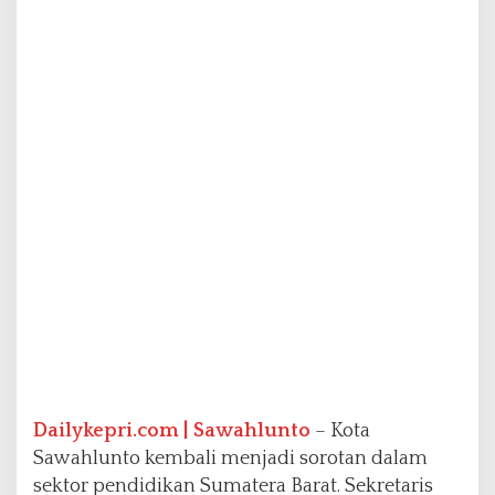
m
b
a
r
,
S
e
k
d
a
R
o
v
a
n
l
y
:
S
i
Dailykepri.com | Sawahlunto
– Kota
n
Sawahlunto kembali menjadi sorotan dalam
e
sektor pendidikan Sumatera Barat. Sekretaris
r