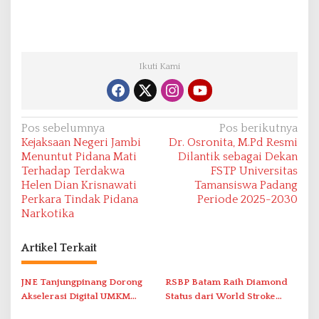
Ikuti Kami
N
Pos sebelumnya
Pos berikutnya
Kejaksaan Negeri Jambi
Dr. Osronita, M.Pd Resmi
a
Menuntut Pidana Mati
Dilantik sebagai Dekan
v
Terhadap Terdakwa
FSTP Universitas
Helen Dian Krisnawati
Tamansiswa Padang
i
Perkara Tindak Pidana
Periode 2025-2030
g
Narkotika
a
s
Artikel Terkait
i
JNE Tanjungpinang Dorong
RSBP Batam Raih Diamond
p
Akselerasi Digital UMKM
Status dari World Stroke
o
Lewat AIM ASEAN Roadshow
Organization untuk