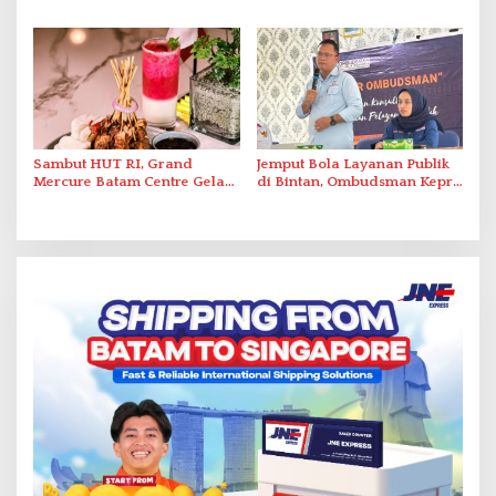
Optimalkan Rekayasa Suplai
Grassroot Football Festival
Antar-IPAM
2026 di Stadion Temenggung
Abdul Jamal
Sambut HUT RI, Grand
Jemput Bola Layanan Publik
Mercure Batam Centre Gelar
di Bintan, Ombudsman Kepri
Promo Kuliner ‘Flavours of
Serap Keluhan Bansos hingga
Nusantara’
Solar Nelayan