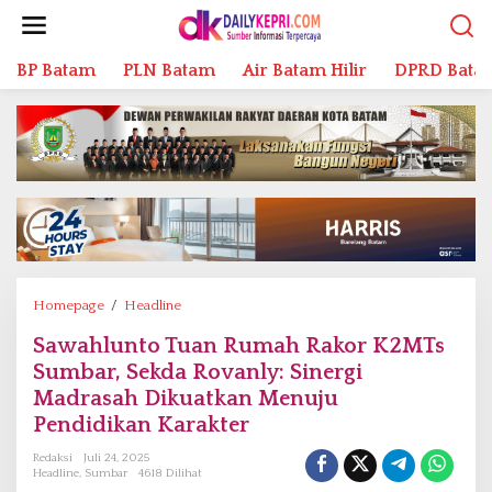
L
e
w
BP Batam
PLN Batam
Air Batam Hilir
DPRD Bata
a
t
i
k
e
k
o
n
t
e
n
Homepage
/
Headline
S
a
Sawahlunto Tuan Rumah Rakor K2MTs
w
Sumbar, Sekda Rovanly: Sinergi
a
h
Madrasah Dikuatkan Menuju
l
Pendidikan Karakter
u
Redaksi
Juli 24, 2025
n
Headline
,
Sumbar
4618 Dilihat
t