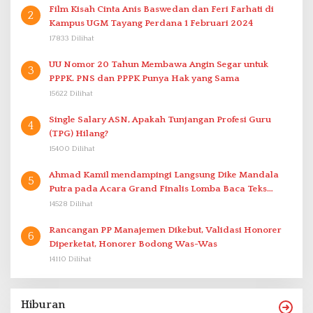
Film Kisah Cinta Anis Baswedan dan Feri Farhati di
2
Kampus UGM Tayang Perdana 1 Februari 2024
17833 Dilihat
UU Nomor 20 Tahun Membawa Angin Segar untuk
3
PPPK. PNS dan PPPK Punya Hak yang Sama
15622 Dilihat
Single Salary ASN, Apakah Tunjangan Profesi Guru
4
(TPG) Hilang?
15400 Dilihat
Ahmad Kamil mendampingi Langsung Dike Mandala
5
Putra pada Acara Grand Finalis Lomba Baca Teks
Proklamasi Mirip Bung Karno di Bali
14528 Dilihat
Rancangan PP Manajemen Dikebut, Validasi Honorer
6
Diperketat, Honorer Bodong Was-Was
14110 Dilihat
Hiburan