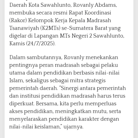
g
Daerah Kota Sawahlunto, Rovanly Abdams,
i
membuka secara resmi Rapat Koordinasi
M
(Rakor) Kelompok Kerja Kepala Madrasah
a
Tsanawiyah (K2MTs) se-Sumatera Barat yang
d
r
digelar di Lapangan MTs Negeri 2 Sawahlunto,
a
Kamis (24/7/2025).
s
a
Dalam sambutannya, Rovanly menekankan
h
pentingnya peran madrasah sebagai pelaku
D
i
utama dalam pendidikan berbasis nilai-nilai
k
Islam, sekaligus sebagai mitra strategis
u
pemerintah daerah. “Sinergi antara pemerintah
a
dan institusi pendidikan madrasah harus terus
t
k
diperkuat. Bersama, kita perlu memperluas
a
akses pendidikan, meningkatkan mutu, serta
n
menyelaraskan pendidikan karakter dengan
M
nilai-nilai keislaman,” ujarnya.
e
n