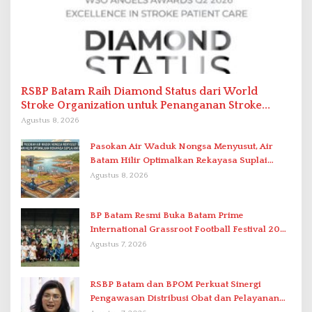
RSBP Batam Raih Diamond Status dari World
Stroke Organization untuk Penanganan Stroke
Berstandar Internasional
Agustus 8, 2026
Pasokan Air Waduk Nongsa Menyusut, Air
Batam Hilir Optimalkan Rekayasa Suplai
Antar-IPAM
Agustus 8, 2026
BP Batam Resmi Buka Batam Prime
International Grassroot Football Festival 2026
di Stadion Temenggung Abdul Jamal
Agustus 7, 2026
RSBP Batam dan BPOM Perkuat Sinergi
Pengawasan Distribusi Obat dan Pelayanan
Kefarmasian