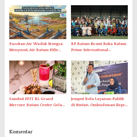
Lewat AIM ASEAN Roadshow
Organization untuk
2026
Penanganan Stroke
Berstandar Internasional
Pasokan Air Waduk Nongsa
BP Batam Resmi Buka Batam
Menyusut, Air Batam Hilir
Prime International
Optimalkan Rekayasa Suplai
Grassroot Football Festival
Antar-IPAM
2026 di Stadion Temenggung
Abdul Jamal
Sambut HUT RI, Grand
Jemput Bola Layanan Publik
Mercure Batam Centre Gelar
di Bintan, Ombudsman Kepri
Promo Kuliner ‘Flavours of
Serap Keluhan Bansos hingga
Nusantara’
Solar Nelayan
Komentar