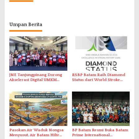
Umpan Berita
JNE Tanjungpinang Dorong
RSBP Batam Raih Diamond
Akselerasi Digital UMKM
Status dari World Stroke
Lewat AIM ASEAN Roadshow
Organization untuk
2026
Penanganan Stroke
Berstandar Internasional
Pasokan Air Waduk Nongsa
BP Batam Resmi Buka Batam
Menyusut, Air Batam Hilir
Prime International