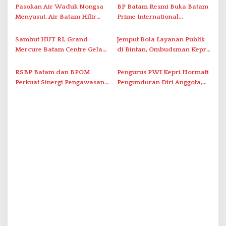
s
2026
Penanganan Stroke
Pasokan Air Waduk Nongsa
BP Batam Resmi Buka Batam
Berstandar Internasional
Menyusut, Air Batam Hilir
Prime International
Optimalkan Rekayasa Suplai
Grassroot Football Festival
Antar-IPAM
2026 di Stadion Temenggung
Sambut HUT RI, Grand
Jemput Bola Layanan Publik
Abdul Jamal
Mercure Batam Centre Gelar
di Bintan, Ombudsman Kepri
Promo Kuliner ‘Flavours of
Serap Keluhan Bansos hingga
Nusantara’
Solar Nelayan
RSBP Batam dan BPOM
Pengurus PWI Kepri Hormati
Perkuat Sinergi Pengawasan
Pengunduran Diri Anggota,
Distribusi Obat dan
Segera Koordinasi
Pelayanan Kefarmasian
Administrasi ke Pusat