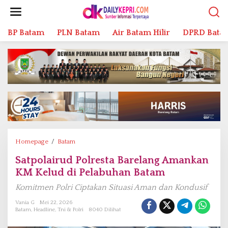
L
e
w
BP Batam
PLN Batam
Air Batam Hilir
DPRD Bata
a
t
i
k
e
k
o
n
t
e
n
Homepage
/
Batam
S
a
Satpolairud Polresta Barelang Amankan
t
KM Kelud di Pelabuhan Batam
p
o
Komitmen Polri Ciptakan Situasi Aman dan Kondusif
l
a
Vania G
Mei 22, 2026
Batam
,
Headline
,
Tni & Polri
8040 Dilihat
i
r