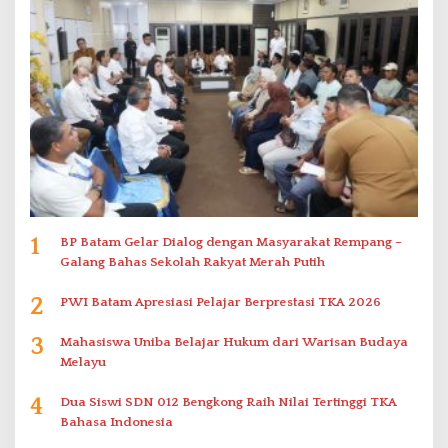
1
BP Batam Gelar Dialog dengan Masyarakat Rempang –
Galang Bahas Sekolah Rakyat Merah Putih
2
PWI Batam Apresiasi Pelajar Berprestasi TKA 2026
3
Mahasiswa Uniba Belajar Hukum dari Warisan Budaya
Melayu
4
Dua Siswi SDN 012 Bengkong Raih Nilai Tertinggi TKA
Bahasa Indonesia