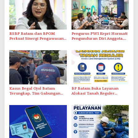
RSBP Batam dan BPOM
Pengurus PWI Kepri Hormati
Perkuat Sinergi Pengawasan
Pengunduran Diri Anggota,
Distribusi Obat dan
Segera Koordinasi
Pelayanan Kefarmasian
Administrasi ke Pusat
Kasus Begal Ojol Batam
BP Batam Buka Layanan
Terungkap, Tim Gabungan
Alokasi Tanah Reguler
Polda Kepri Bekuk Pelaku di
Berbasis Digital Melalui LMS
Simpang Dam