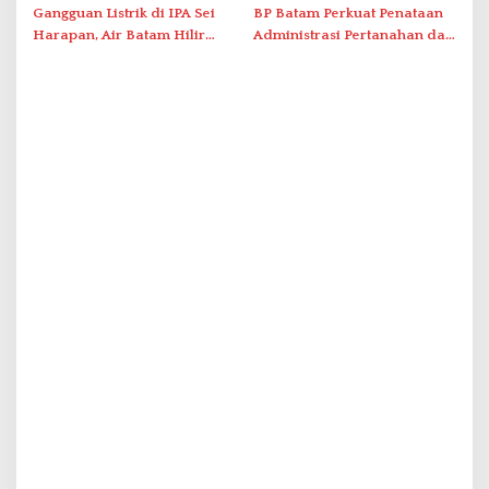
Tatap Muka
Gangguan Listrik di IPA Sei
BP Batam Perkuat Penataan
Harapan, Air Batam Hilir
Administrasi Pertanahan dan
Percepat Normalisasi
Pemanfaatan Ruang Laut
Pasokan Air