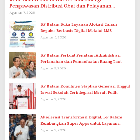
Pengawasan Distribusi Obat dan Pelayanan
Kefarmasian
Agustus 7, 2026
BP Batam Buka Layanan Alokasi Tanah
Reguler Berbasis Digital Melalui LMS
Agustus 6, 2026
BP Batam Perkuat Penataan Administrasi
Pertanahan dan Pemanfaatan Ruang Laut
Agustus 5, 2026
BP Batam Komitmen Siapkan Generasi Unggul
Lewat Sekolah Terintegrasi Merah Putih
Agustus 2, 2026
Akselerasi Transformasi Digital, BP Batam
Kembangkan Super Apps untuk Layanan
Terpadu
Agustus 2, 2026