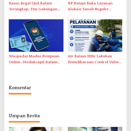
Kasus Begal Ojol Batam
BP Batam Buka Layanan
Terungkap, Tim Gabungan
Alokasi Tanah Reguler
Polda Kepri Bekuk Pelaku di
Berbasis Digital Melalui LMS
Simpang Dam
Waspadai Modus Penipuan
Air Batam Hilir Lakukan
Online, Disdukcapil Batam
Pemeliharaan Control Valve,
Tegaskan Aktivasi IKD Wajib
Ini Daftar Area Terdampak
Tatap Muka
Komentar
Umpan Berita