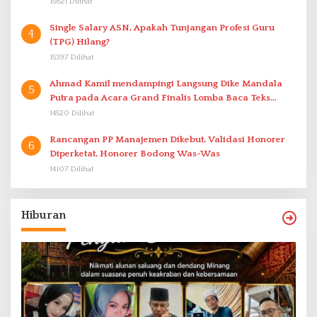
15621 Dilihat
Single Salary ASN, Apakah Tunjangan Profesi Guru
4
(TPG) Hilang?
15397 Dilihat
Ahmad Kamil mendampingi Langsung Dike Mandala
5
Putra pada Acara Grand Finalis Lomba Baca Teks
Proklamasi Mirip Bung Karno di Bali
14520 Dilihat
Rancangan PP Manajemen Dikebut, Validasi Honorer
6
Diperketat, Honorer Bodong Was-Was
14107 Dilihat
Hiburan