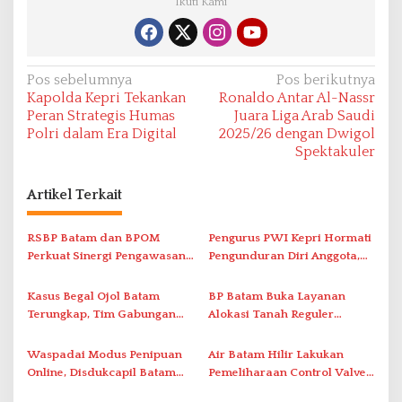
Ikuti Kami
N
Pos sebelumnya
Pos berikutnya
Kapolda Kepri Tekankan
Ronaldo Antar Al-Nassr
a
Peran Strategis Humas
Juara Liga Arab Saudi
v
Polri dalam Era Digital
2025/26 dengan Dwigol
Spektakuler
i
g
Artikel Terkait
a
s
RSBP Batam dan BPOM
Pengurus PWI Kepri Hormati
i
Perkuat Sinergi Pengawasan
Pengunduran Diri Anggota,
Distribusi Obat dan
Segera Koordinasi
p
Pelayanan Kefarmasian
Administrasi ke Pusat
Kasus Begal Ojol Batam
BP Batam Buka Layanan
o
Terungkap, Tim Gabungan
Alokasi Tanah Reguler
s
Polda Kepri Bekuk Pelaku di
Berbasis Digital Melalui LMS
Simpang Dam
Waspadai Modus Penipuan
Air Batam Hilir Lakukan
Online, Disdukcapil Batam
Pemeliharaan Control Valve,
Tegaskan Aktivasi IKD Wajib
Ini Daftar Area Terdampak