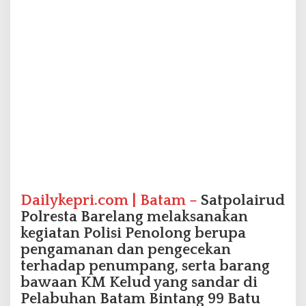
k
a
n
K
M
K
e
l
u
d
d
i
P
e
l
Dailykepri.com | Batam –
Satpolairud
a
Polresta Barelang melaksanakan
b
kegiatan Polisi Penolong berupa
u
pengamanan dan pengecekan
h
a
terhadap penumpang, serta barang
n
bawaan KM Kelud yang sandar di
B
Pelabuhan Batam Bintang 99 Batu
a