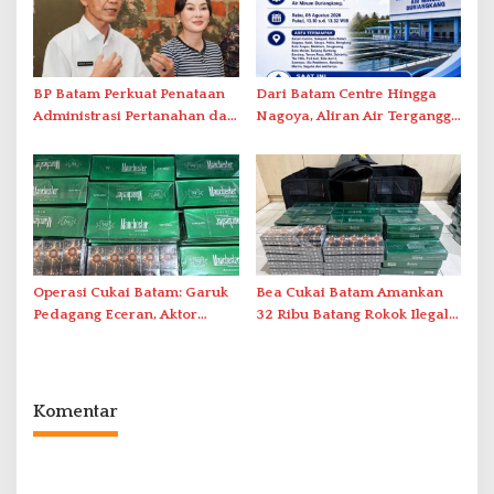
BP Batam Perkuat Penataan
Dari Batam Centre Hingga
Administrasi Pertanahan dan
Nagoya, Aliran Air Terganggu
Pemanfaatan Ruang Laut
Akibat Listrik Padam di IPA
Duriangkang
Operasi Cukai Batam: Garuk
Bea Cukai Batam Amankan
Pedagang Eceran, Aktor
32 Ribu Batang Rokok Ilegal
Intelektual Rokok Ilegal Tak
dalam Operasi Cukai
Tersentuh?
Komentar