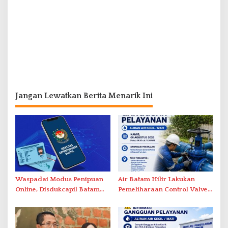
Jangan Lewatkan Berita Menarik Ini
Waspadai Modus Penipuan
Air Batam Hilir Lakukan
Online, Disdukcapil Batam
Pemeliharaan Control Valve,
Tegaskan Aktivasi IKD Wajib
Ini Daftar Area Terdampak
Tatap Muka