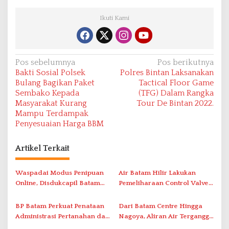
Ikuti Kami
N
Pos sebelumnya
Pos berikutnya
Bakti Sosial Polsek
Polres Bintan Laksanakan
a
Bulang Bagikan Paket
Tactical Floor Game
v
Sembako Kepada
(TFG) Dalam Rangka
Masyarakat Kurang
Tour De Bintan 2022.
i
Mampu Terdampak
g
Penyesuaian Harga BBM
a
s
Artikel Terkait
i
Waspadai Modus Penipuan
Air Batam Hilir Lakukan
p
Online, Disdukcapil Batam
Pemeliharaan Control Valve,
o
Tegaskan Aktivasi IKD Wajib
Ini Daftar Area Terdampak
s
Tatap Muka
BP Batam Perkuat Penataan
Dari Batam Centre Hingga
Administrasi Pertanahan dan
Nagoya, Aliran Air Terganggu
Pemanfaatan Ruang Laut
Akibat Listrik Padam di IPA