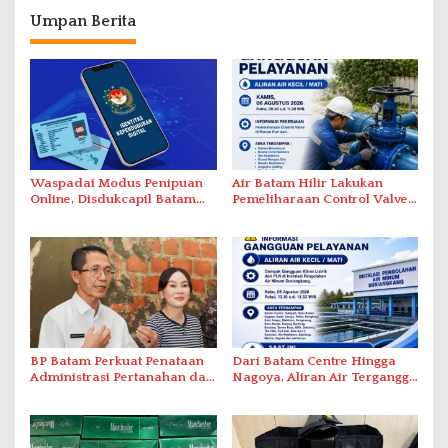
Umpan Berita
Waspadai Modus Penipuan
Air Batam Hilir Lakukan
Online, Disdukcapil Batam
Pemeliharaan Control Valve,
Tegaskan Aktivasi IKD Wajib
Ini Daftar Area Terdampak
Tatap Muka
BP Batam Perkuat Penataan
Dari Batam Centre Hingga
Administrasi Pertanahan dan
Nagoya, Aliran Air Terganggu
Pemanfaatan Ruang Laut
Akibat Listrik Padam di IPA
Duriangkang