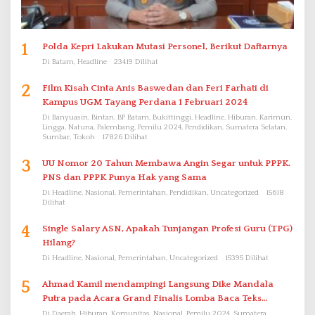
1
Polda Kepri Lakukan Mutasi Personel, Berikut Daftarnya
Di Batam, Headline
23419 Dilihat
2
Film Kisah Cinta Anis Baswedan dan Feri Farhati di
Kampus UGM Tayang Perdana 1 Februari 2024
Di Banyuasin, Bintan, BP Batam, Bukittinggi, Headline, Hiburan, Karimun,
Lingga, Natuna, Palembang, Pemilu 2024, Pendidikan, Sumatera Selatan,
Sumbar, Tokoh
17826 Dilihat
3
UU Nomor 20 Tahun Membawa Angin Segar untuk PPPK.
PNS dan PPPK Punya Hak yang Sama
Di Headline, Nasional, Pemerintahan, Pendidikan, Uncategorized
15618
Dilihat
4
Single Salary ASN, Apakah Tunjangan Profesi Guru (TPG)
Hilang?
Di Headline, Nasional, Pemerintahan, Uncategorized
15395 Dilihat
5
Ahmad Kamil mendampingi Langsung Dike Mandala
Putra pada Acara Grand Finalis Lomba Baca Teks
Proklamasi Mirip Bung Karno di Bali
Di Daerah, Hiburan, Komunitas, Nasional, Pemilu 2024, Sumatera