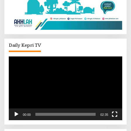
Daily Kepri TV
Pemutar
Video
00:00
02:35