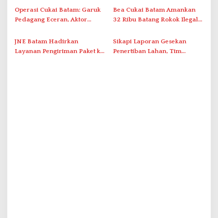
Duriangkang
Operasi Cukai Batam: Garuk
Bea Cukai Batam Amankan
Pedagang Eceran, Aktor
32 Ribu Batang Rokok Ilegal
Intelektual Rokok Ilegal Tak
dalam Operasi Cukai
Tersentuh?
JNE Batam Hadirkan
Sikapi Laporan Gesekan
Layanan Pengiriman Paket ke
Penertiban Lahan, Tim
Singapura Mulai Rp100 Ribu
Hukum Terlapor Memenuhi
Undangan Klarifikasi Polresta
Bukittinggi