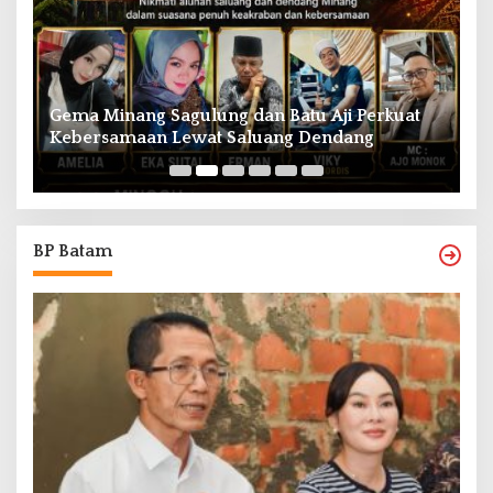
Gema Minang Sagulung dan Batu Aji Perkuat
A
Kebersamaan Lewat Saluang Dendang
H
BP Batam