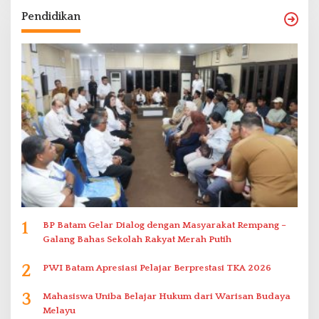
Pendidikan
1
BP Batam Gelar Dialog dengan Masyarakat Rempang –
Galang Bahas Sekolah Rakyat Merah Putih
2
PWI Batam Apresiasi Pelajar Berprestasi TKA 2026
3
Mahasiswa Uniba Belajar Hukum dari Warisan Budaya
Melayu