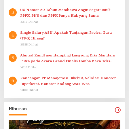
UU Nomor 20 Tahun Membawa Angin Segar untuk
3
PPPK. PNS dan PPPK Punya Hak yang Sama
15618 Dilihat
Single Salary ASN, Apakah Tunjangan Profesi Guru
4
(TPG) Hilang?
15395 Dilihat
Ahmad Kamil mendampingi Langsung Dike Mandala
5
Putra pada Acara Grand Finalis Lomba Baca Teks
Proklamasi Mirip Bung Karno di Bali
14518 Dilihat
Rancangan PP Manajemen Dikebut, Validasi Honorer
6
Diperketat, Honorer Bodong Was-Was
14106 Dilihat
Hiburan