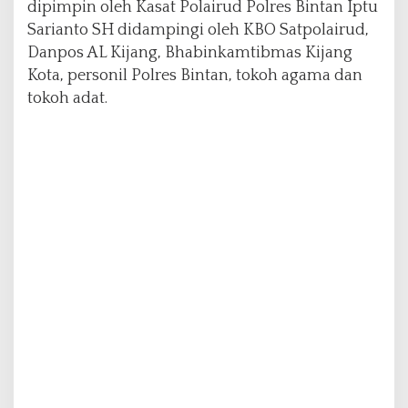
dipimpin oleh Kasat Polairud Polres Bintan Iptu
y
Sarianto SH didampingi oleh KBO Satpolairud,
a
n
Danpos AL Kijang, Bhabinkamtibmas Kijang
Kota, personil Polres Bintan, tokoh agama dan
tokoh adat.