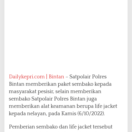
s
o
s
L
i
f
e
J
a
c
k
e
t
Dailykepri.com | Bintan
– Satpolair Polres
K
e
Bintan memberikan paket sembako kepada
p
masyarakat pesisir, selain memberikan
a
sembako Satpolair Polres Bintan juga
d
memberikan alat keamanan berupa life jacket
a
N
kepada nelayan, pada Kamis (6/10/2022).
e
l
Pemberian sembako dan life jacket tersebut
a