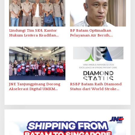
Lindungi Tim SK4, Kantor
BP Batam Optimalkan
Hukum Lentera Keadilan
Pelayanan Air Bersih,
Laporkan Dugaan
Masyarakat Diimbau
Perlawanan ke Petugas di
Gunakan Air Secara Bijak
Bukik Batarah
JNE Tanjungpinang Dorong
RSBP Batam Raih Diamond
Akselerasi Digital UMKM
Status dari World Stroke
Lewat AIM ASEAN Roadshow
Organization untuk
2026
Penanganan Stroke
Berstandar Internasional