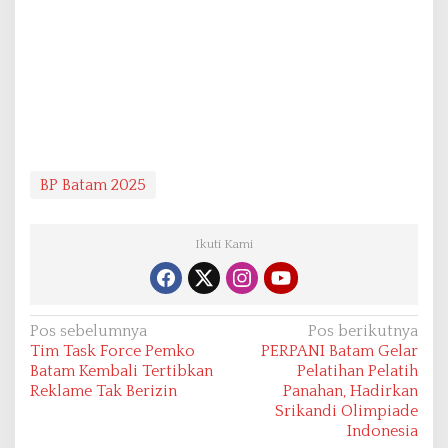
BP Batam 2025
Ikuti Kami
N
Pos sebelumnya
Pos berikutnya
Tim Task Force Pemko
PERPANI Batam Gelar
a
Batam Kembali Tertibkan
Pelatihan Pelatih
v
Reklame Tak Berizin
Panahan, Hadirkan
Srikandi Olimpiade
i
Indonesia
g