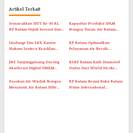
a
Artikel Terkait
s
i
Semarakkan HUT Ke-81 RI,
Kapasitas Produksi IPAM
BP Batam Unjuk Inovasi dan
Nongsa Turun, Air Batam
p
Sinergi Pembangunan dalam
Hilir Imbau Pelanggan Hemat
o
Pawai Pembangunan
Air
Lindungi Tim SK4, Kantor
BP Batam Optimalkan
s
Hukum Lentera Keadilan
Pelayanan Air Bersih,
Laporkan Dugaan
Masyarakat Diimbau
Perlawanan ke Petugas di
Gunakan Air Secara Bijak
JNE Tanjungpinang Dorong
RSBP Batam Raih Diamond
Bukik Batarah
Akselerasi Digital UMKM
Status dari World Stroke
Lewat AIM ASEAN Roadshow
Organization untuk
2026
Penanganan Stroke
Pasokan Air Waduk Nongsa
BP Batam Resmi Buka Batam
Berstandar Internasional
Menyusut, Air Batam Hilir
Prime International
Optimalkan Rekayasa Suplai
Grassroot Football Festival
Antar-IPAM
2026 di Stadion Temenggung
Abdul Jamal