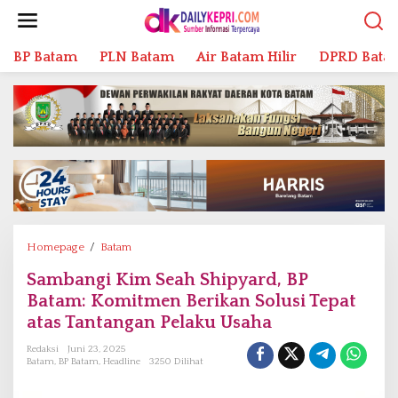
L
e
w
BP Batam
PLN Batam
Air Batam Hilir
DPRD Bata
a
t
i
k
e
k
o
n
t
e
n
Homepage
/
Batam
S
a
Sambangi Kim Seah Shipyard, BP
m
Batam: Komitmen Berikan Solusi Tepat
b
a
atas Tantangan Pelaku Usaha
n
Redaksi
Juni 23, 2025
g
Batam
,
BP Batam
,
Headline
3250 Dilihat
i
K