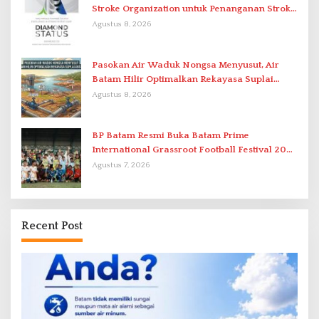
Stroke Organization untuk Penanganan Stroke
Berstandar Internasional
Agustus 8, 2026
Pasokan Air Waduk Nongsa Menyusut, Air
Batam Hilir Optimalkan Rekayasa Suplai
Antar-IPAM
Agustus 8, 2026
BP Batam Resmi Buka Batam Prime
International Grassroot Football Festival 2026
di Stadion Temenggung Abdul Jamal
Agustus 7, 2026
Recent Post