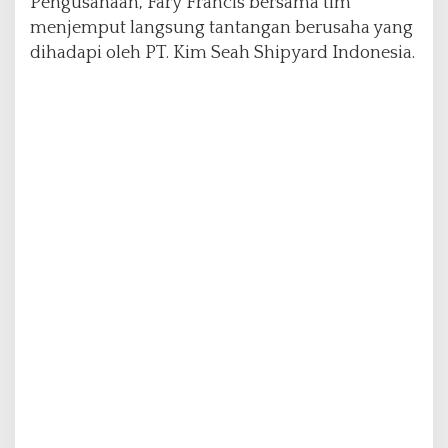
Pengusahaan, Fary Francis bersama tim
e
menjemput langsung tantangan berusaha yang
p
dihadapi oleh PT. Kim Seah Shipyard Indonesia.
a
t
a
t
a
s
T
a
n
t
a
n
g
a
n
P
e
l
a
k