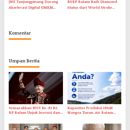
JNE Tanjungpinang Dorong
RSBP Batam Raih Diamond
Akselerasi Digital UMKM
Status dari World Stroke
Lewat AIM ASEAN Roadshow
Organization untuk
2026
Penanganan Stroke
Berstandar Internasional
Komentar
Umpan Berita
Semarakkan HUT Ke-81 RI,
Kapasitas Produksi IPAM
BP Batam Unjuk Inovasi dan
Nongsa Turun, Air Batam
Sinergi Pembangunan dalam
Hilir Imbau Pelanggan Hemat
Pawai Pembangunan
Air