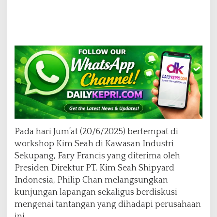
u
U
s
a
h
a
Pada hari Jum’at (20/6/2025) bertempat di
workshop Kim Seah di Kawasan Industri
Sekupang, Fary Francis yang diterima oleh
Presiden Direktur PT. Kim Seah Shipyard
Indonesia, Philip Chan melangsungkan
kunjungan lapangan sekaligus berdiskusi
mengenai tantangan yang dihadapi perusahaan
ini.