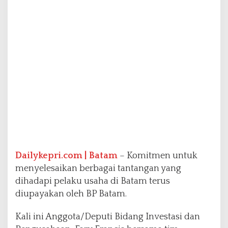
:
K
o
m
i
t
m
e
n
B
e
r
i
k
a
n
Dailykepri.com | Batam
– Komitmen untuk
S
menyelesaikan berbagai tantangan yang
o
dihadapi pelaku usaha di Batam terus
l
diupayakan oleh BP Batam.
u
s
i
Kali ini Anggota/Deputi Bidang Investasi dan
T