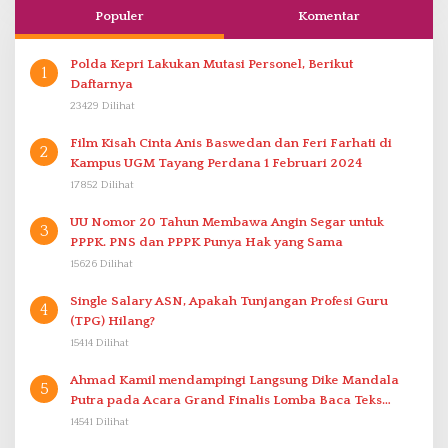
Populer
Komentar
Polda Kepri Lakukan Mutasi Personel, Berikut
1
Daftarnya
23429 Dilihat
Film Kisah Cinta Anis Baswedan dan Feri Farhati di
2
Kampus UGM Tayang Perdana 1 Februari 2024
17852 Dilihat
UU Nomor 20 Tahun Membawa Angin Segar untuk
3
PPPK. PNS dan PPPK Punya Hak yang Sama
15626 Dilihat
Single Salary ASN, Apakah Tunjangan Profesi Guru
4
(TPG) Hilang?
15414 Dilihat
Ahmad Kamil mendampingi Langsung Dike Mandala
5
Putra pada Acara Grand Finalis Lomba Baca Teks
Proklamasi Mirip Bung Karno di Bali
14541 Dilihat