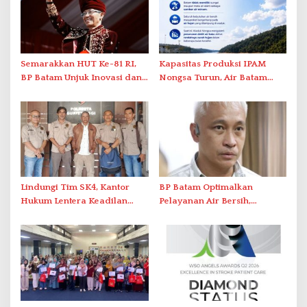
Semarakkan HUT Ke-81 RI,
Kapasitas Produksi IPAM
BP Batam Unjuk Inovasi dan
Nongsa Turun, Air Batam
Sinergi Pembangunan dalam
Hilir Imbau Pelanggan Hemat
Pawai Pembangunan
Air
Lindungi Tim SK4, Kantor
BP Batam Optimalkan
Hukum Lentera Keadilan
Pelayanan Air Bersih,
Laporkan Dugaan
Masyarakat Diimbau
Perlawanan ke Petugas di
Gunakan Air Secara Bijak
Bukik Batarah