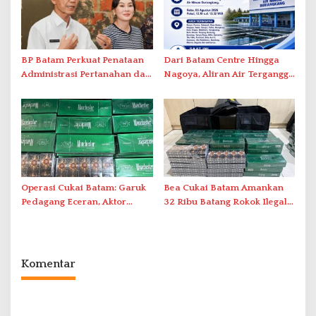
BP Batam Perkuat Penataan
Dari Batam Centre Hingga
Administrasi Pertanahan dan
Nagoya, Aliran Air Terganggu
Pemanfaatan Ruang Laut
Akibat Listrik Padam di IPA
Duriangkang
Operasi Cukai Batam: Garuk
Bea Cukai Batam Amankan
Pedagang Eceran, Aktor
32 Ribu Batang Rokok Ilegal
Intelektual Rokok Ilegal Tak
dalam Operasi Cukai
Tersentuh?
Komentar