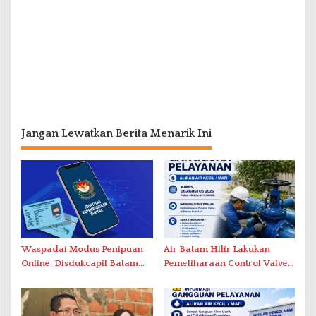
Jangan Lewatkan Berita Menarik Ini
Waspadai Modus Penipuan
Air Batam Hilir Lakukan
Online, Disdukcapil Batam
Pemeliharaan Control Valve,
Tegaskan Aktivasi IKD Wajib
Ini Daftar Area Terdampak
Tatap Muka