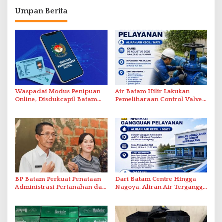
Umpan Berita
Waspadai Modus Penipuan
Air Batam Hilir Lakukan
Online, Disdukcapil Batam
Pemeliharaan Control Valve,
Tegaskan Aktivasi IKD Wajib
Ini Daftar Area Terdampak
Tatap Muka
BP Batam Perkuat Penataan
Dari Batam Centre Hingga
Administrasi Pertanahan dan
Nagoya, Aliran Air Terganggu
Pemanfaatan Ruang Laut
Akibat Listrik Padam di IPA
Duriangkang