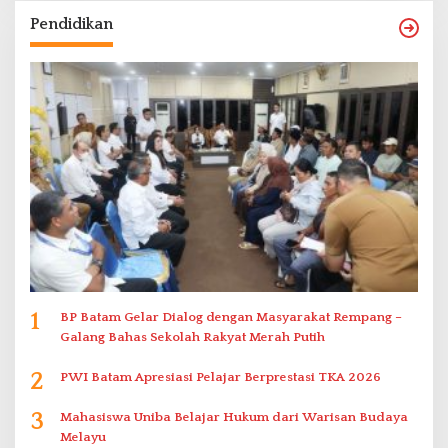
Pendidikan
1
BP Batam Gelar Dialog dengan Masyarakat Rempang –
Galang Bahas Sekolah Rakyat Merah Putih
2
PWI Batam Apresiasi Pelajar Berprestasi TKA 2026
3
Mahasiswa Uniba Belajar Hukum dari Warisan Budaya
Melayu