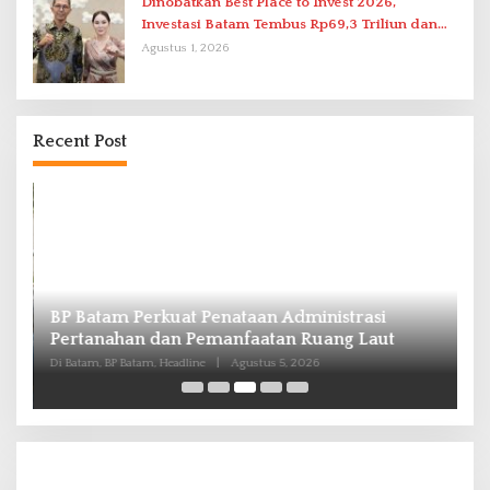
Dinobatkan Best Place to Invest 2026,
Investasi Batam Tembus Rp69,3 Triliun dan
Ekonomi Tumbuh 6,76 Persen
Agustus 1, 2026
Recent Post
ol
BP Batam Perkuat Penataan Administrasi
D
Pertanahan dan Pemanfaatan Ruang Laut
T
D
Di Batam, BP Batam, Headline
|
Agustus 5, 2026
Di