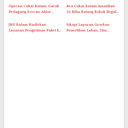
Duriangkang
Operasi Cukai Batam: Garuk
Bea Cukai Batam Amankan
Pedagang Eceran, Aktor
32 Ribu Batang Rokok Ilegal
Intelektual Rokok Ilegal Tak
dalam Operasi Cukai
Tersentuh?
JNE Batam Hadirkan
Sikapi Laporan Gesekan
Layanan Pengiriman Paket ke
Penertiban Lahan, Tim
Singapura Mulai Rp100 Ribu
Hukum Terlapor Memenuhi
Undangan Klarifikasi Polresta
Bukittinggi