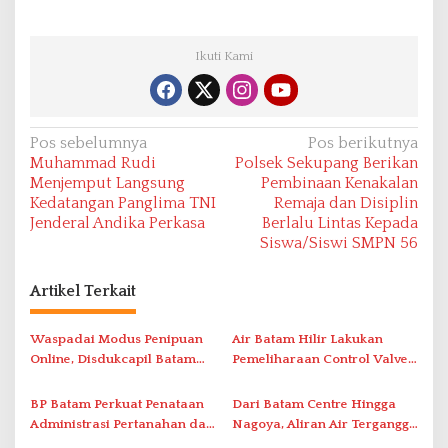
Ikuti Kami
N
Pos sebelumnya
Pos berikutnya
Muhammad Rudi
Polsek Sekupang Berikan
a
Menjemput Langsung
Pembinaan Kenakalan
v
Kedatangan Panglima TNI
Remaja dan Disiplin
Jenderal Andika Perkasa
Berlalu Lintas Kepada
i
Siswa/Siswi SMPN 56
g
a
Artikel Terkait
s
i
Waspadai Modus Penipuan
Air Batam Hilir Lakukan
Online, Disdukcapil Batam
Pemeliharaan Control Valve,
p
Tegaskan Aktivasi IKD Wajib
Ini Daftar Area Terdampak
o
Tatap Muka
BP Batam Perkuat Penataan
Dari Batam Centre Hingga
s
Administrasi Pertanahan dan
Nagoya, Aliran Air Terganggu
Pemanfaatan Ruang Laut
Akibat Listrik Padam di IPA