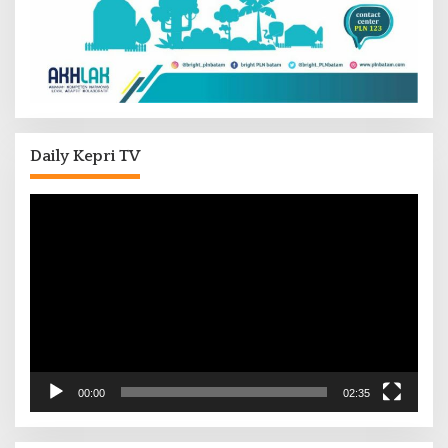
Daily Kepri TV
Pemutar
Video
00:00
02:35