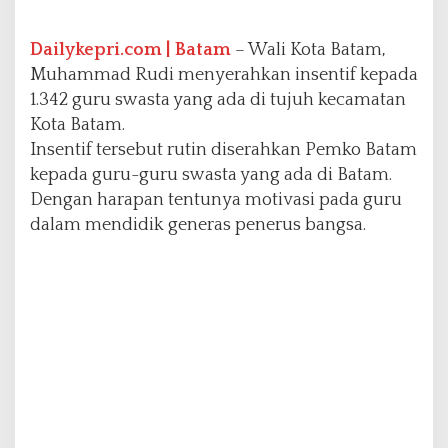
3
4
2
Dailykepri.com | Batam
– Wali Kota Batam,
G
Muhammad Rudi menyerahkan insentif kepada
u
1.342 guru swasta yang ada di tujuh kecamatan
r
Kota Batam.
u
S
Insentif tersebut rutin diserahkan Pemko Batam
w
kepada guru-guru swasta yang ada di Batam.
a
Dengan harapan tentunya motivasi pada guru
s
dalam mendidik generas penerus bangsa.
t
a
d
i
T
u
j
u
h
K
e
c