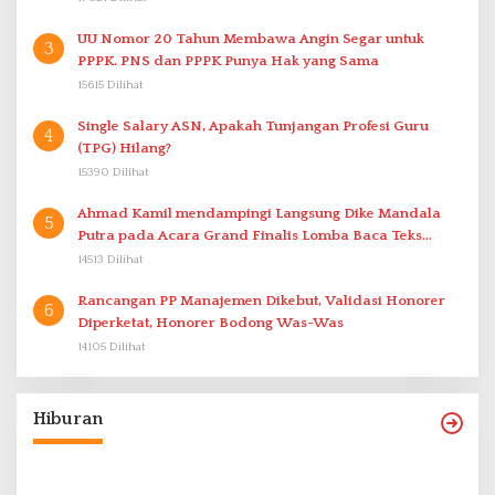
UU Nomor 20 Tahun Membawa Angin Segar untuk
3
PPPK. PNS dan PPPK Punya Hak yang Sama
15615 Dilihat
Single Salary ASN, Apakah Tunjangan Profesi Guru
4
(TPG) Hilang?
15390 Dilihat
Ahmad Kamil mendampingi Langsung Dike Mandala
5
Putra pada Acara Grand Finalis Lomba Baca Teks
Proklamasi Mirip Bung Karno di Bali
14513 Dilihat
Rancangan PP Manajemen Dikebut, Validasi Honorer
6
Diperketat, Honorer Bodong Was-Was
14105 Dilihat
Hiburan