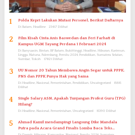
1
Polda Kepri Lakukan Mutasi Personel, Berikut Daftarnya
Di Batam, Headline
23417 Dilihat
2
Film Kisah Cinta Anis Baswedan dan Feri Farhati di
Kampus UGM Tayang Perdana 1 Februari 2024
Di Banyuasin, Bintan, BP Batam, Bukittinggi, Headline, Hiburan, Karimun,
Lingga, Natuna, Palembang, Pemilu 2024, Pendidikan, Sumatera Selatan,
Sumbar, Tokoh
17821 Dilihat
3
UU Nomor 20 Tahun Membawa Angin Segar untuk PPPK.
PNS dan PPPK Punya Hak yang Sama
Di Headline, Nasional, Pemerintahan, Pendidikan, Uncategorized
15615
Dilihat
4
Single Salary ASN, Apakah Tunjangan Profesi Guru (TPG)
Hilang?
Di Headline, Nasional, Pemerintahan, Uncategorized
15390 Dilihat
5
Ahmad Kamil mendampingi Langsung Dike Mandala
Putra pada Acara Grand Finalis Lomba Baca Teks
Proklamasi Mirip Bung Karno di Bali
Di Daerah, Hiburan, Komunitas, Nasional, Pemilu 2024, Sumatera