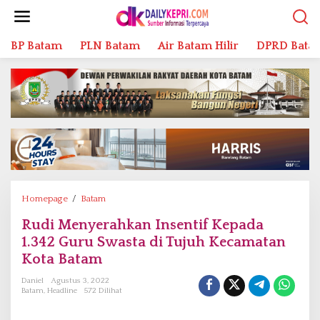
L
e
w
BP Batam
PLN Batam
Air Batam Hilir
DPRD Bata
a
t
i
k
e
k
o
n
t
e
n
Homepage
/
Batam
R
u
Rudi Menyerahkan Insentif Kepada
d
1.342 Guru Swasta di Tujuh Kecamatan
i
M
Kota Batam
e
Daniel
Agustus 3, 2022
n
Batam
,
Headline
572 Dilihat
y
e