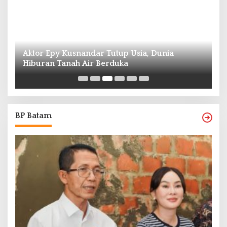
Aktor Epy Kusnandar Tutup Usia, Dunia
Hiburan Tanah Air Berduka
Ed
BP Batam