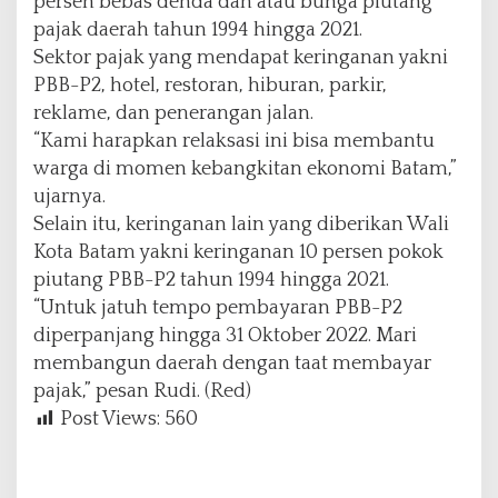
persen bebas denda dan atau bunga piutang
1
pajak daerah tahun 1994 hingga 2021.
O
Sektor pajak yang mendapat keringanan yakni
k
PBB-P2, hotel, restoran, hiburan, parkir,
t
o
reklame, dan penerangan jalan.
b
“Kami harapkan relaksasi ini bisa membantu
e
warga di momen kebangkitan ekonomi Batam,”
r
ujarnya.
2
0
Selain itu, keringanan lain yang diberikan Wali
2
Kota Batam yakni keringanan 10 persen pokok
2
piutang PBB-P2 tahun 1994 hingga 2021.
“Untuk jatuh tempo pembayaran PBB-P2
diperpanjang hingga 31 Oktober 2022. Mari
membangun daerah dengan taat membayar
pajak,” pesan Rudi. (Red)
Post Views:
560