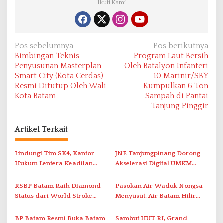
Ikuti Kami
N
Pos sebelumnya
Pos berikutnya
Bimbingan Teknis
Program Laut Bersih
a
Penyusunan Masterplan
Oleh Batalyon Infanteri
v
Smart City (Kota Cerdas)
10 Marinir/SBY
Resmi Ditutup Oleh Wali
Kumpulkan 6 Ton
i
Kota Batam
Sampah di Pantai
g
Tanjung Pinggir
a
s
Artikel Terkait
i
Lindungi Tim SK4, Kantor
JNE Tanjungpinang Dorong
p
Hukum Lentera Keadilan
Akselerasi Digital UMKM
o
Laporkan Dugaan
Lewat AIM ASEAN Roadshow
s
Perlawanan ke Petugas di
2026
RSBP Batam Raih Diamond
Pasokan Air Waduk Nongsa
Bukik Batarah
Status dari World Stroke
Menyusut, Air Batam Hilir
Organization untuk
Optimalkan Rekayasa Suplai
Penanganan Stroke
Antar-IPAM
BP Batam Resmi Buka Batam
Sambut HUT RI, Grand