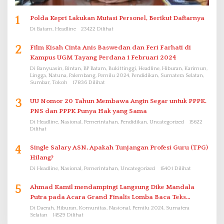
1
Polda Kepri Lakukan Mutasi Personel, Berikut Daftarnya
Di Batam, Headline
23422 Dilihat
2
Film Kisah Cinta Anis Baswedan dan Feri Farhati di
Kampus UGM Tayang Perdana 1 Februari 2024
Di Banyuasin, Bintan, BP Batam, Bukittinggi, Headline, Hiburan, Karimun,
Lingga, Natuna, Palembang, Pemilu 2024, Pendidikan, Sumatera Selatan,
Sumbar, Tokoh
17836 Dilihat
3
UU Nomor 20 Tahun Membawa Angin Segar untuk PPPK.
PNS dan PPPK Punya Hak yang Sama
Di Headline, Nasional, Pemerintahan, Pendidikan, Uncategorized
15622
Dilihat
4
Single Salary ASN, Apakah Tunjangan Profesi Guru (TPG)
Hilang?
Di Headline, Nasional, Pemerintahan, Uncategorized
15401 Dilihat
5
Ahmad Kamil mendampingi Langsung Dike Mandala
Putra pada Acara Grand Finalis Lomba Baca Teks
Proklamasi Mirip Bung Karno di Bali
Di Daerah, Hiburan, Komunitas, Nasional, Pemilu 2024, Sumatera
Selatan
14529 Dilihat