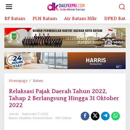
L
e
w
BP Batam
PLN Batam
Air Batam Hilir
DPRD Bata
a
t
i
k
e
k
o
n
t
e
n
Homepage
/
Batam
R
e
Relaksasi Pajak Daerah Tahun 2022,
l
Tahap 2 Berlangsung Hingga 31 Oktober
a
k
2022
s
Admin
September 7, 2022
a
Batam
,
Headline
,
Pemerintahan
560 Dilihat
s
i