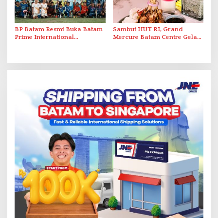
BP Batam Resmi Buka Batam
Sambut HUT RI, Grand
Prime International
Mercure Batam Centre Gelar
Grassroot Football Festival
Promo Kuliner ‘Flavours of
2026 di Stadion Temenggung
Nusantara’
Abdul Jamal