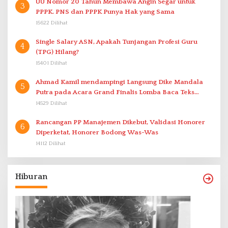
UU Nomor 20 Tahun Membawa Angin Segar untuk
3
PPPK. PNS dan PPPK Punya Hak yang Sama
15622 Dilihat
Single Salary ASN, Apakah Tunjangan Profesi Guru
4
(TPG) Hilang?
15401 Dilihat
Ahmad Kamil mendampingi Langsung Dike Mandala
5
Putra pada Acara Grand Finalis Lomba Baca Teks
Proklamasi Mirip Bung Karno di Bali
14529 Dilihat
Rancangan PP Manajemen Dikebut, Validasi Honorer
6
Diperketat, Honorer Bodong Was-Was
14112 Dilihat
Hiburan