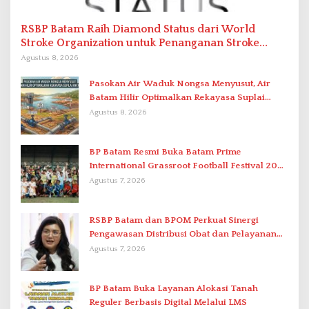
RSBP Batam Raih Diamond Status dari World
Stroke Organization untuk Penanganan Stroke
Berstandar Internasional
Agustus 8, 2026
Pasokan Air Waduk Nongsa Menyusut, Air
Batam Hilir Optimalkan Rekayasa Suplai
Antar-IPAM
Agustus 8, 2026
BP Batam Resmi Buka Batam Prime
International Grassroot Football Festival 2026
di Stadion Temenggung Abdul Jamal
Agustus 7, 2026
RSBP Batam dan BPOM Perkuat Sinergi
Pengawasan Distribusi Obat dan Pelayanan
Kefarmasian
Agustus 7, 2026
BP Batam Buka Layanan Alokasi Tanah
Reguler Berbasis Digital Melalui LMS