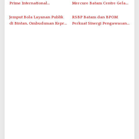
Berstandar Internasional
Prime International
Mercure Batam Centre Gelar
Grassroot Football Festival
Promo Kuliner ‘Flavours of
2026 di Stadion Temenggung
Nusantara’
Jemput Bola Layanan Publik
RSBP Batam dan BPOM
Abdul Jamal
di Bintan, Ombudsman Kepri
Perkuat Sinergi Pengawasan
Serap Keluhan Bansos hingga
Distribusi Obat dan
Solar Nelayan
Pelayanan Kefarmasian