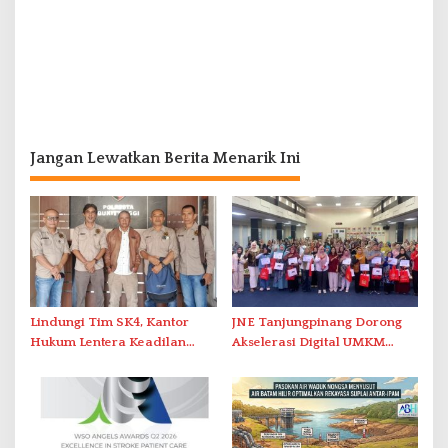
Jangan Lewatkan Berita Menarik Ini
Lindungi Tim SK4, Kantor
JNE Tanjungpinang Dorong
Hukum Lentera Keadilan
Akselerasi Digital UMKM
Laporkan Dugaan
Lewat AIM ASEAN Roadshow
Perlawanan ke Petugas di
2026
Bukik Batarah