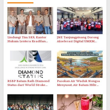
Lindungi Tim SK4, Kantor
JNE Tanjungpinang Dorong
Hukum Lentera Keadilan
Akselerasi Digital UMKM
Laporkan Dugaan
Lewat AIM ASEAN Roadshow
Perlawanan ke Petugas di
2026
Bukik Batarah
RSBP Batam Raih Diamond
Pasokan Air Waduk Nongsa
Status dari World Stroke
Menyusut, Air Batam Hilir
Organization untuk
Optimalkan Rekayasa Suplai
Penanganan Stroke
Antar-IPAM
Berstandar Internasional