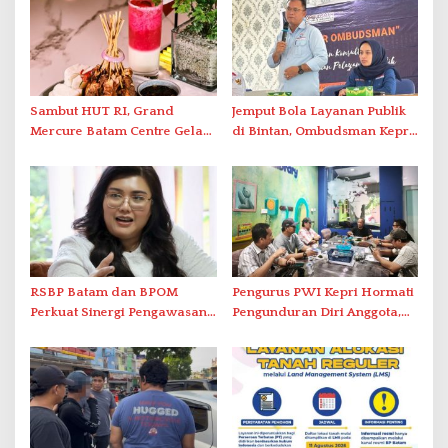
Sambut HUT RI, Grand
Jemput Bola Layanan Publik
Mercure Batam Centre Gelar
di Bintan, Ombudsman Kepri
Promo Kuliner ‘Flavours of
Serap Keluhan Bansos hingga
Nusantara’
Solar Nelayan
RSBP Batam dan BPOM
Pengurus PWI Kepri Hormati
Perkuat Sinergi Pengawasan
Pengunduran Diri Anggota,
Distribusi Obat dan
Segera Koordinasi
Pelayanan Kefarmasian
Administrasi ke Pusat