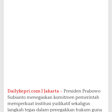
t
i
f
d
a
n
L
a
n
g
k
a
h
T
e
g
a
s
N
Dailykepri.com | Jakarta –
Presiden Prabowo
e
Subianto menegaskan komitmen pemerintah
g
memperkuat institusi yudikatif sekaligus
a
langkah tegas dalam penegakkan hukum guna
r