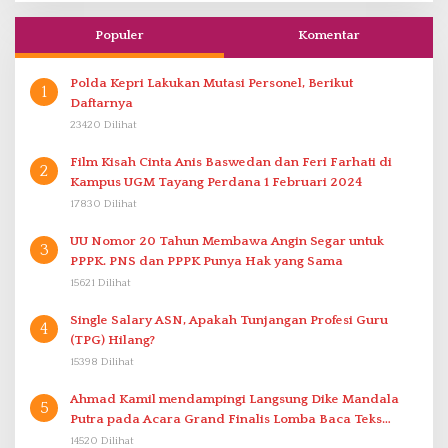
Populer
Komentar
Polda Kepri Lakukan Mutasi Personel, Berikut
1
Daftarnya
23420 Dilihat
Film Kisah Cinta Anis Baswedan dan Feri Farhati di
2
Kampus UGM Tayang Perdana 1 Februari 2024
17830 Dilihat
UU Nomor 20 Tahun Membawa Angin Segar untuk
3
PPPK. PNS dan PPPK Punya Hak yang Sama
15621 Dilihat
Single Salary ASN, Apakah Tunjangan Profesi Guru
4
(TPG) Hilang?
15398 Dilihat
Ahmad Kamil mendampingi Langsung Dike Mandala
5
Putra pada Acara Grand Finalis Lomba Baca Teks
Proklamasi Mirip Bung Karno di Bali
14520 Dilihat