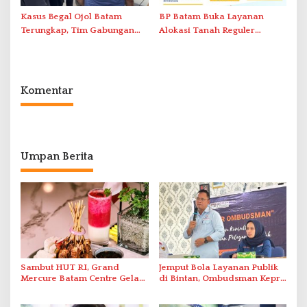
Kasus Begal Ojol Batam
BP Batam Buka Layanan
Terungkap, Tim Gabungan
Alokasi Tanah Reguler
Polda Kepri Bekuk Pelaku di
Berbasis Digital Melalui LMS
Simpang Dam
Komentar
Umpan Berita
Sambut HUT RI, Grand
Jemput Bola Layanan Publik
Mercure Batam Centre Gelar
di Bintan, Ombudsman Kepri
Promo Kuliner ‘Flavours of
Serap Keluhan Bansos hingga
Nusantara’
Solar Nelayan