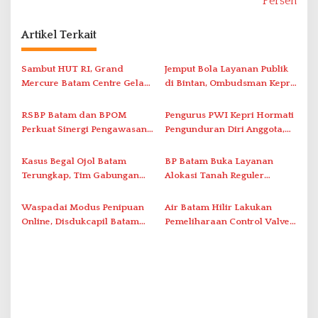
Persen
g
a
Artikel Terkait
s
i
Sambut HUT RI, Grand
Jemput Bola Layanan Publik
Mercure Batam Centre Gelar
di Bintan, Ombudsman Kepri
p
Promo Kuliner ‘Flavours of
Serap Keluhan Bansos hingga
o
Nusantara’
Solar Nelayan
RSBP Batam dan BPOM
Pengurus PWI Kepri Hormati
s
Perkuat Sinergi Pengawasan
Pengunduran Diri Anggota,
Distribusi Obat dan
Segera Koordinasi
Pelayanan Kefarmasian
Administrasi ke Pusat
Kasus Begal Ojol Batam
BP Batam Buka Layanan
Terungkap, Tim Gabungan
Alokasi Tanah Reguler
Polda Kepri Bekuk Pelaku di
Berbasis Digital Melalui LMS
Simpang Dam
Waspadai Modus Penipuan
Air Batam Hilir Lakukan
Online, Disdukcapil Batam
Pemeliharaan Control Valve,
Tegaskan Aktivasi IKD Wajib
Ini Daftar Area Terdampak
Tatap Muka