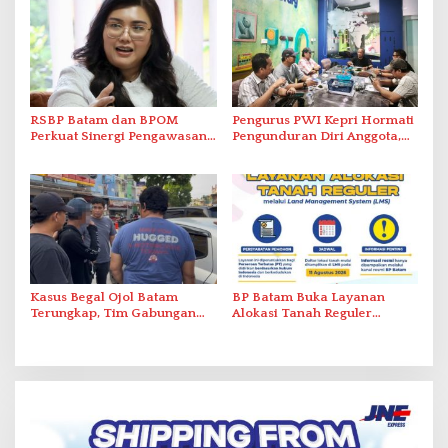
RSBP Batam dan BPOM
Pengurus PWI Kepri Hormati
Perkuat Sinergi Pengawasan
Pengunduran Diri Anggota,
Distribusi Obat dan
Segera Koordinasi
Pelayanan Kefarmasian
Administrasi ke Pusat
Kasus Begal Ojol Batam
BP Batam Buka Layanan
Terungkap, Tim Gabungan
Alokasi Tanah Reguler
Polda Kepri Bekuk Pelaku di
Berbasis Digital Melalui LMS
Simpang Dam