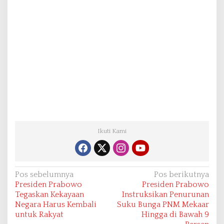
Ikuti Kami
N
Pos sebelumnya
Pos berikutnya
Presiden Prabowo
Presiden Prabowo
a
Tegaskan Kekayaan
Instruksikan Penurunan
v
Negara Harus Kembali
Suku Bunga PNM Mekaar
untuk Rakyat
Hingga di Bawah 9
i