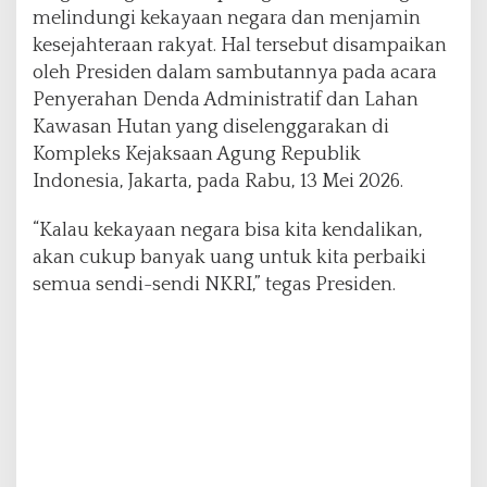
a
melindungi kekayaan negara dan menjamin
d
kesejahteraan rakyat. Hal tersebut disampaikan
a
oleh Presiden dalam sambutannya pada acara
l
Penyerahan Denda Administratif dan Lahan
a
m
Kawasan Hutan yang diselenggarakan di
M
Kompleks Kejaksaan Agung Republik
e
Indonesia, Jakarta, pada Rabu, 13 Mei 2026.
n
j
“Kalau kekayaan negara bisa kita kendalikan,
a
g
akan cukup banyak uang untuk kita perbaiki
a
semua sendi-sendi NKRI,” tegas Presiden.
K
e
k
a
y
a
a
n
B