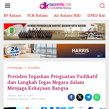
L
e
w
BP Batam
PLN Batam
Air Batam Hilir
DPRD Bata
a
t
i
k
e
k
o
n
t
e
n
Homepage
/
Headline
P
r
Presiden Tegaskan Penguatan Yudikatif
e
dan Langkah Tegas Negara dalam
s
i
Menjaga Kekayaan Bangsa
d
Admin
Mei 13, 2026
e
Headline
,
Nasional
8947 Dilihat
n
T