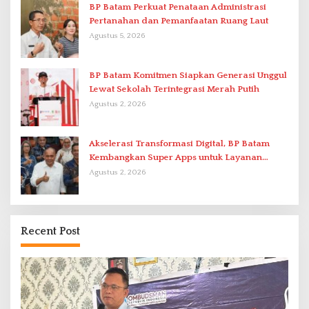
BP Batam Perkuat Penataan Administrasi
Pertanahan dan Pemanfaatan Ruang Laut
Agustus 5, 2026
BP Batam Komitmen Siapkan Generasi Unggul
Lewat Sekolah Terintegrasi Merah Putih
Agustus 2, 2026
Akselerasi Transformasi Digital, BP Batam
Kembangkan Super Apps untuk Layanan
Terpadu
Agustus 2, 2026
Recent Post