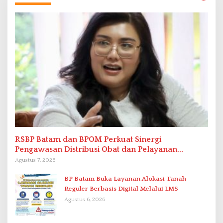
RSBP Batam dan BPOM Perkuat Sinergi
Pengawasan Distribusi Obat dan Pelayanan
Kefarmasian
Agustus 7, 2026
BP Batam Buka Layanan Alokasi Tanah
Reguler Berbasis Digital Melalui LMS
Agustus 6, 2026