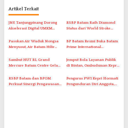
a
Artikel Terkait
s
i
JNE Tanjungpinang Dorong
RSBP Batam Raih Diamond
Akselerasi Digital UMKM
Status dari World Stroke
p
Lewat AIM ASEAN Roadshow
Organization untuk
o
2026
Penanganan Stroke
Pasokan Air Waduk Nongsa
BP Batam Resmi Buka Batam
s
Berstandar Internasional
Menyusut, Air Batam Hilir
Prime International
Optimalkan Rekayasa Suplai
Grassroot Football Festival
Antar-IPAM
2026 di Stadion Temenggung
Sambut HUT RI, Grand
Jemput Bola Layanan Publik
Abdul Jamal
Mercure Batam Centre Gelar
di Bintan, Ombudsman Kepri
Promo Kuliner ‘Flavours of
Serap Keluhan Bansos hingga
Nusantara’
Solar Nelayan
RSBP Batam dan BPOM
Pengurus PWI Kepri Hormati
Perkuat Sinergi Pengawasan
Pengunduran Diri Anggota,
Distribusi Obat dan
Segera Koordinasi
Pelayanan Kefarmasian
Administrasi ke Pusat