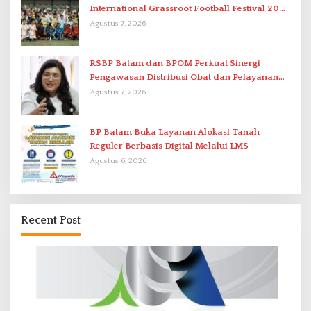
International Grassroot Football Festival 2026
di Stadion Temenggung Abdul Jamal
Agustus 7, 2026
RSBP Batam dan BPOM Perkuat Sinergi
Pengawasan Distribusi Obat dan Pelayanan
Kefarmasian
Agustus 7, 2026
BP Batam Buka Layanan Alokasi Tanah
Reguler Berbasis Digital Melalui LMS
Agustus 6, 2026
Recent Post