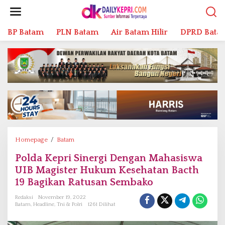
L
e
w
BP Batam
PLN Batam
Air Batam Hilir
DPRD Bata
a
t
i
k
e
k
o
n
t
e
n
Homepage
/
Batam
P
o
Polda Kepri Sinergi Dengan Mahasiswa
l
UIB Magister Hukum Kesehatan Bacth
d
a
19 Bagikan Ratusan Sembako
K
Redaksi
November 19, 2022
e
Batam
,
Headline
,
Tni & Polri
1261 Dilihat
p
r