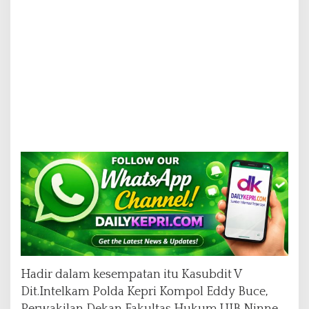
a
n
S
e
m
b
a
k
o
Hadir dalam kesempatan itu Kasubdit V
Dit.Intelkam Polda Kepri Kompol Eddy Buce,