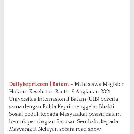
a
U
I
B
M
a
g
i
s
t
e
r
H
u
Dailykepri.com | Batam
– Mahasiswa Magister
k
u
Hukum Kesehatan Bacth 19 Angkatan 2021
m
Universitas Internasional Batam (UIB) bekeria
K
sama dengan Polda Kepri menggelar Bhakti
e
Sosial peduli kepada Masyarakat pesisir dalam
s
e
bentuk pembagian Ratusan Sembako kepada
h
Masyarakat Nelayan secara road show.
a