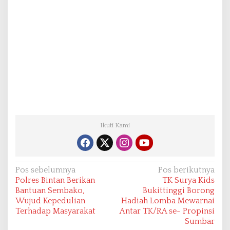
Ikuti Kami
N
Pos sebelumnya
Pos berikutnya
Polres Bintan Berikan
TK Surya Kids
a
Bantuan Sembako,
Bukittinggi Borong
v
Wujud Kepedulian
Hadiah Lomba Mewarnai
Terhadap Masyarakat
Antar TK/RA se- Propinsi
i
Sumbar
g