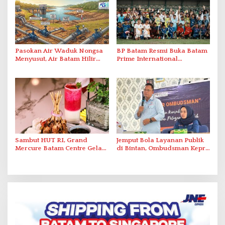
Pasokan Air Waduk Nongsa
BP Batam Resmi Buka Batam
Menyusut, Air Batam Hilir
Prime International
Optimalkan Rekayasa Suplai
Grassroot Football Festival
Antar-IPAM
2026 di Stadion Temenggung
Abdul Jamal
Sambut HUT RI, Grand
Jemput Bola Layanan Publik
Mercure Batam Centre Gelar
di Bintan, Ombudsman Kepri
Promo Kuliner ‘Flavours of
Serap Keluhan Bansos hingga
Nusantara’
Solar Nelayan