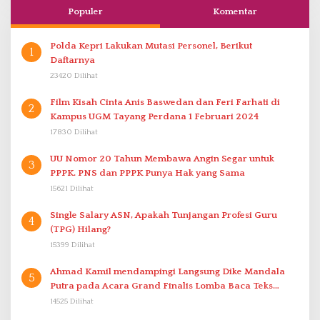
Populer
Komentar
Polda Kepri Lakukan Mutasi Personel, Berikut
1
Daftarnya
23420 Dilihat
Film Kisah Cinta Anis Baswedan dan Feri Farhati di
2
Kampus UGM Tayang Perdana 1 Februari 2024
17830 Dilihat
UU Nomor 20 Tahun Membawa Angin Segar untuk
3
PPPK. PNS dan PPPK Punya Hak yang Sama
15621 Dilihat
Single Salary ASN, Apakah Tunjangan Profesi Guru
4
(TPG) Hilang?
15399 Dilihat
Ahmad Kamil mendampingi Langsung Dike Mandala
5
Putra pada Acara Grand Finalis Lomba Baca Teks
Proklamasi Mirip Bung Karno di Bali
14525 Dilihat