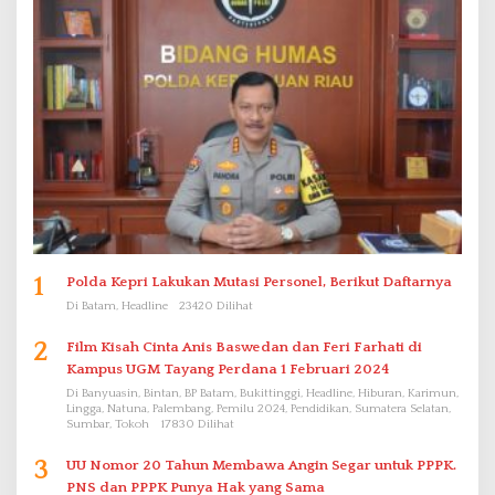
1
Polda Kepri Lakukan Mutasi Personel, Berikut Daftarnya
Di Batam, Headline
23420 Dilihat
2
Film Kisah Cinta Anis Baswedan dan Feri Farhati di
Kampus UGM Tayang Perdana 1 Februari 2024
Di Banyuasin, Bintan, BP Batam, Bukittinggi, Headline, Hiburan, Karimun,
Lingga, Natuna, Palembang, Pemilu 2024, Pendidikan, Sumatera Selatan,
Sumbar, Tokoh
17830 Dilihat
3
UU Nomor 20 Tahun Membawa Angin Segar untuk PPPK.
PNS dan PPPK Punya Hak yang Sama