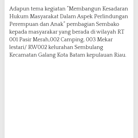
t
Adapun tema kegiatan “Membangun Kesadaran
a
Hukum Masyarakat Dalam Aspek Perlindungan
n
B
Perempuan dan Anak” pembagian Sembako
a
kepada masyarakar yang berada di wilayah RT
c
001 Pasir Merah,002 Camping, 003 Mekar
t
lestari/ RW002 kelurahan Sembulang
h
1
Kecamatan Galang Kota Batam kepulauan Riau.
9
B
a
g
i
k
a
n
R
a
t
u
s