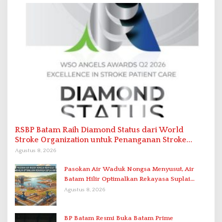
RSBP Batam Raih Diamond Status dari World
Stroke Organization untuk Penanganan Stroke
Berstandar Internasional
Agustus 8, 2026
Pasokan Air Waduk Nongsa Menyusut, Air
Batam Hilir Optimalkan Rekayasa Suplai
Antar-IPAM
Agustus 8, 2026
BP Batam Resmi Buka Batam Prime