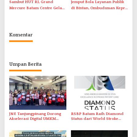
Sambut HUT RI, Grand
Jemput Bola Layanan Publik
Mercure Batam Centre Gelar
di Bintan, Ombudsman Kepri
Promo Kuliner ‘Flavours of
Serap Keluhan Bansos hingga
Nusantara’
Solar Nelayan
Komentar
Umpan Berita
JNE Tanjungpinang Dorong
RSBP Batam Raih Diamond
Akselerasi Digital UMKM
Status dari World Stroke
Lewat AIM ASEAN Roadshow
Organization untuk
2026
Penanganan Stroke
Berstandar Internasional