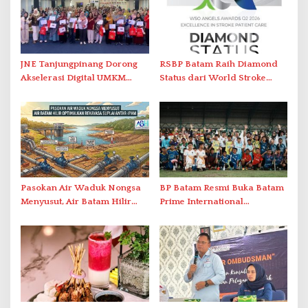
JNE Tanjungpinang Dorong
RSBP Batam Raih Diamond
Akselerasi Digital UMKM
Status dari World Stroke
Lewat AIM ASEAN Roadshow
Organization untuk
2026
Penanganan Stroke
Berstandar Internasional
Pasokan Air Waduk Nongsa
BP Batam Resmi Buka Batam
Menyusut, Air Batam Hilir
Prime International
Optimalkan Rekayasa Suplai
Grassroot Football Festival
Antar-IPAM
2026 di Stadion Temenggung
Abdul Jamal