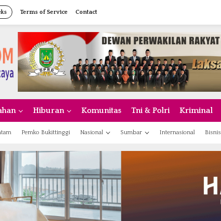
eks
Terms of Service
Contact
ahan
Hiburan
Komunitas
Tni & Polri
Kriminal
atam
Pemko Bukittinggi
Nasional
Sumbar
Internasional
Bisnis