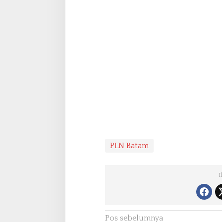
PLN Batam
I
N
Pos sebelumnya