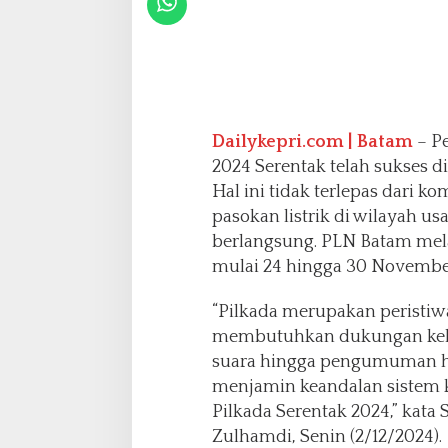
a
S
e
r
e
n
t
Dailykepri.com | Batam
– P
a
2024 Serentak telah sukses di
k
Hal ini tidak terlepas dari
2
0
pasokan listrik di wilayah u
2
berlangsung. PLN Batam mela
4
mulai 24 hingga 30 Novembe
“Pilkada merupakan peristiw
membutuhkan dukungan keli
suara hingga pengumuman ha
menjamin keandalan sistem k
Pilkada Serentak 2024,” kata
Zulhamdi, Senin (2/12/2024).