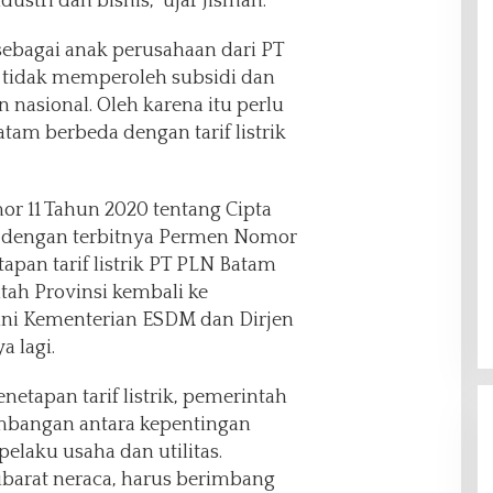
stri dan bisnis,” ujar Jisman.
ebagai anak perusahaan dari PT
 tidak memperoleh subsidi dan
 nasional. Oleh karena itu perlu
atam berbeda dengan tarif listrik
r 11 Tahun 2020 tentang Cipta
l dengan terbitnya Permen Nomor
apan tarif listrik PT PLN Batam
ah Provinsi kembali ke
ini Kementerian ESDM dan Dirjen
a lagi.
tapan tarif listrik, pemerintah
mbangan antara kepentingan
elaku usaha dan utilitas.
barat neraca, harus berimbang