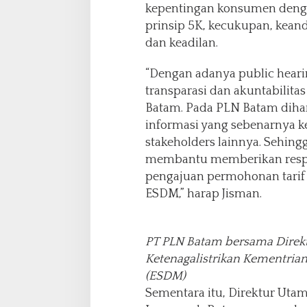
kepentingan konsumen deng
prinsip 5K, kecukupan, keand
dan keadilan.
“Dengan adanya public heari
transparasi dan akuntabilitas 
Batam. Pada PLN Batam dih
informasi yang sebenarnya 
stakeholders lainnya. Sehing
membantu memberikan respo
pengajuan permohonan tarif t
ESDM,” harap Jisman.
PT PLN Batam bersama Direkto
Ketenagalistrikan Kementria
(ESDM)
Sementara itu, Direktur U