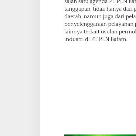
salah satu agenda PT PLN B
a
tanggapan, tidak hanya dari
n
T
daerah, namun juga dari pel
a
penyelenggaraan pelayanan 
r
lainnya terkait usulan permoh
i
industri di PT PLN Batam.
f
I
n
d
u
s
t
r
i
I
-
3