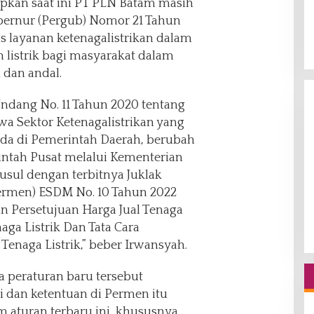
kan saat ini PT PLN Batam masih
ernur (Pergub) Nomor 21 Tahun
s layanan ketenagalistrikan dalam
listrik bagi masyarakat dalam
 dan andal.
ndang No. 11 Tahun 2020 tentang
wa Sektor Ketenagalistrikan yang
a di Pemerintah Daerah, berubah
tah Pusat melalui Kementerian
usul dengan terbitnya Juklak
ermen) ESDM No. 10 Tahun 2022
n Persetujuan Harga Jual Tenaga
aga Listrik Dan Tata Cara
enaga Listrik,” beber Irwansyah.
a peraturan baru tersebut
 dan ketentuan di Permen itu
m aturan terbaru ini, khususnya