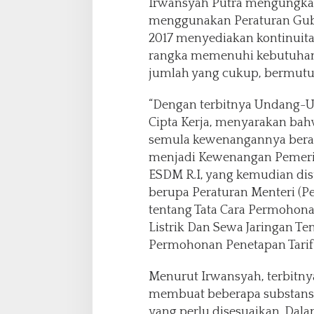
Irwansyah Putra mengungkap
menggunakan Peraturan Gub
2017 menyediakan kontinuita
rangka memenuhi kebutuhan 
jumlah yang cukup, bermutu
“Dengan terbitnya Undang-U
Cipta Kerja, menyarakan bah
semula kewenangannya berad
menjadi Kewenangan Pemerin
ESDM R.I, yang kemudian dis
berupa Peraturan Menteri (P
tentang Tata Cara Permohona
Listrik Dan Sewa Jaringan Ten
Permohonan Penetapan Tarif T
Menurut Irwansyah, terbitny
membuat beberapa substansi
yang perlu disesuaikan. Dala