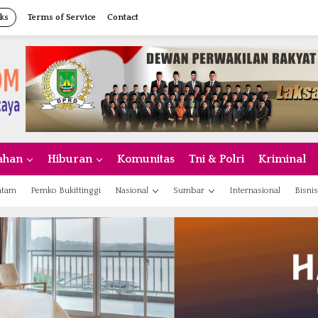
ks
Terms of Service
Contact
ahan
Hiburan
Komunitas
Tni & Polri
Kriminal
atam
Pemko Bukittinggi
Nasional
Sumbar
Internasional
Bisnis