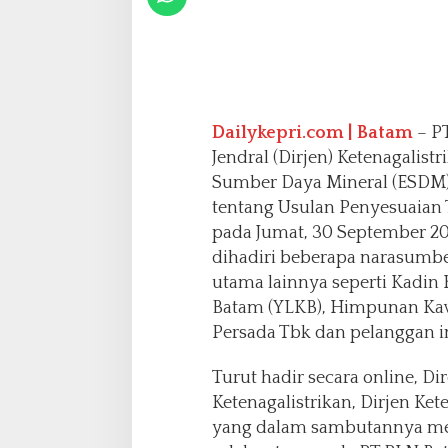
H
e
a
r
i
n
Dailykepri.com | Batam
– P
g
Jendral (Dirjen) Ketenagalist
U
s
Sumber Daya Mineral (ESDM)
u
tentang Usulan Penyesuaian Ta
l
pada Jumat, 30 September 202
a
dihadiri beberapa narasumb
n
P
utama lainnya seperti Kadi
e
Batam (YLKB), Himpunan Kawa
n
Persada Tbk dan pelanggan in
y
e
Turut hadir secara online, 
s
u
Ketenagalistrikan, Dirjen Kete
a
yang dalam sambutannya meng
i