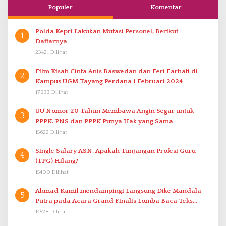
Populer
Komentar
Polda Kepri Lakukan Mutasi Personel, Berikut
1
Daftarnya
23421 Dilihat
Film Kisah Cinta Anis Baswedan dan Feri Farhati di
2
Kampus UGM Tayang Perdana 1 Februari 2024
17833 Dilihat
UU Nomor 20 Tahun Membawa Angin Segar untuk
3
PPPK. PNS dan PPPK Punya Hak yang Sama
15622 Dilihat
Single Salary ASN, Apakah Tunjangan Profesi Guru
4
(TPG) Hilang?
15400 Dilihat
Ahmad Kamil mendampingi Langsung Dike Mandala
5
Putra pada Acara Grand Finalis Lomba Baca Teks
Proklamasi Mirip Bung Karno di Bali
14528 Dilihat