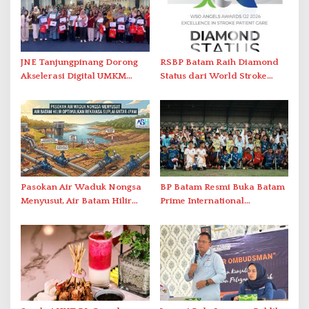
JNE Tanjungpinang Dorong
RSBP Batam Raih Diamond
Akselerasi Digital UMKM
Status dari World Stroke
Lewat AIM ASEAN Roadshow
Organization untuk
2026
Penanganan Stroke
Berstandar Internasional
Pasokan Air Waduk Nongsa
BP Batam Resmi Buka Batam
Menyusut, Air Batam Hilir
Prime International
Optimalkan Rekayasa Suplai
Grassroot Football Festival
Antar-IPAM
2026 di Stadion Temenggung
Abdul Jamal