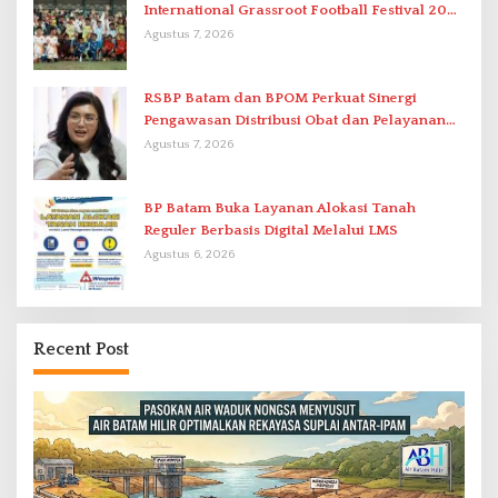
International Grassroot Football Festival 2026
di Stadion Temenggung Abdul Jamal
Agustus 7, 2026
RSBP Batam dan BPOM Perkuat Sinergi
Pengawasan Distribusi Obat dan Pelayanan
Kefarmasian
Agustus 7, 2026
BP Batam Buka Layanan Alokasi Tanah
Reguler Berbasis Digital Melalui LMS
Agustus 6, 2026
Recent Post