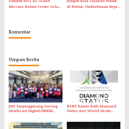
Sambut HUT RI, Grand
Jemput Bola Layanan Publik
Mercure Batam Centre Gelar
di Bintan, Ombudsman Kepri
Promo Kuliner ‘Flavours of
Serap Keluhan Bansos hingga
Nusantara’
Solar Nelayan
Komentar
Umpan Berita
JNE Tanjungpinang Dorong
RSBP Batam Raih Diamond
Akselerasi Digital UMKM
Status dari World Stroke
Lewat AIM ASEAN Roadshow
Organization untuk
2026
Penanganan Stroke
Berstandar Internasional