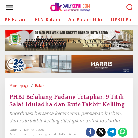
L
e
w
BP Batam
PLN Batam
Air Batam Hilir
DPRD Bata
a
t
i
k
e
k
o
n
t
e
n
Homepage
/
Batam
P
H
PHBI Belakang Padang Tetapkan 9 Titik
B
Salat Iduladha dan Rute Takbir Keliling
I
B
Koordinasi bersama kecamatan, persiapan kurban,
e
dan rute takbir keliling ditetapkan untuk Iduladha
l
a
Vania G
Mei 23, 2026
Batam
,
Headline
,
Uncategorized
8469 Dilihat
k