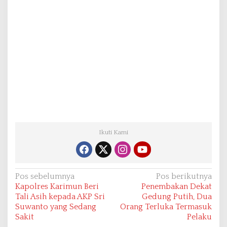
Ikuti Kami
N
Pos sebelumnya
Pos berikutnya
Kapolres Karimun Beri
Penembakan Dekat
a
Tali Asih kepada AKP Sri
Gedung Putih, Dua
v
Suwanto yang Sedang
Orang Terluka Termasuk
Sakit
Pelaku
i