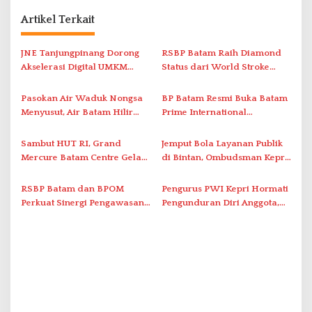
g
Artikel Terkait
a
s
JNE Tanjungpinang Dorong
RSBP Batam Raih Diamond
i
Akselerasi Digital UMKM
Status dari World Stroke
Lewat AIM ASEAN Roadshow
Organization untuk
p
2026
Penanganan Stroke
Pasokan Air Waduk Nongsa
BP Batam Resmi Buka Batam
o
Berstandar Internasional
Menyusut, Air Batam Hilir
Prime International
s
Optimalkan Rekayasa Suplai
Grassroot Football Festival
Antar-IPAM
2026 di Stadion Temenggung
Sambut HUT RI, Grand
Jemput Bola Layanan Publik
Abdul Jamal
Mercure Batam Centre Gelar
di Bintan, Ombudsman Kepri
Promo Kuliner ‘Flavours of
Serap Keluhan Bansos hingga
Nusantara’
Solar Nelayan
RSBP Batam dan BPOM
Pengurus PWI Kepri Hormati
Perkuat Sinergi Pengawasan
Pengunduran Diri Anggota,
Distribusi Obat dan
Segera Koordinasi
Pelayanan Kefarmasian
Administrasi ke Pusat