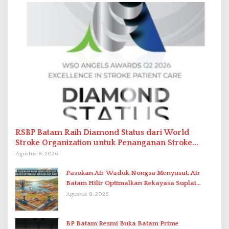
RSBP Batam Raih Diamond Status dari World
Stroke Organization untuk Penanganan Stroke
Berstandar Internasional
Agustus 8, 2026
Pasokan Air Waduk Nongsa Menyusut, Air
Batam Hilir Optimalkan Rekayasa Suplai
Antar-IPAM
Agustus 8, 2026
BP Batam Resmi Buka Batam Prime