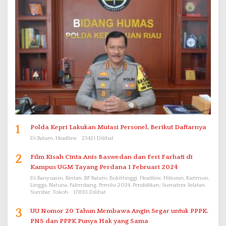
1
Polda Kepri Lakukan Mutasi Personel, Berikut Daftarnya
Di Batam, Headline
23421 Dilihat
2
Film Kisah Cinta Anis Baswedan dan Feri Farhati di
Kampus UGM Tayang Perdana 1 Februari 2024
Di Banyuasin, Bintan, BP Batam, Bukittinggi, Headline, Hiburan, Karimun,
Lingga, Natuna, Palembang, Pemilu 2024, Pendidikan, Sumatera Selatan,
Sumbar, Tokoh
17833 Dilihat
3
UU Nomor 20 Tahun Membawa Angin Segar untuk PPPK.
PNS dan PPPK Punya Hak yang Sama