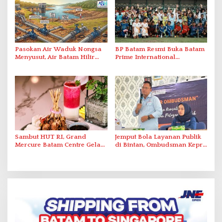
Pasokan Air Waduk Nongsa
BP Batam Resmi Buka Batam
Menyusut, Air Batam Hilir
Prime International
Optimalkan Rekayasa Suplai
Grassroot Football Festival
Antar-IPAM
2026 di Stadion Temenggung
Abdul Jamal
Sambut HUT RI, Grand
Jemput Bola Layanan Publik
Mercure Batam Centre Gelar
di Bintan, Ombudsman Kepri
Promo Kuliner ‘Flavours of
Serap Keluhan Bansos hingga
Nusantara’
Solar Nelayan