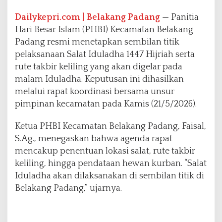
k
Dailykepri.com | Belakang Padang
— Panitia
b
i
Hari Besar Islam (PHBI) Kecamatan Belakang
r
Padang resmi menetapkan sembilan titik
K
pelaksanaan Salat Iduladha 1447 Hijriah serta
e
rute takbir keliling yang akan digelar pada
l
i
malam Iduladha. Keputusan ini dihasilkan
l
melalui rapat koordinasi bersama unsur
i
pimpinan kecamatan pada Kamis (21/5/2026).
n
g
Ketua PHBI Kecamatan Belakang Padang, Faisal,
S.Ag., menegaskan bahwa agenda rapat
mencakup penentuan lokasi salat, rute takbir
keliling, hingga pendataan hewan kurban. “Salat
Iduladha akan dilaksanakan di sembilan titik di
Belakang Padang,” ujarnya.