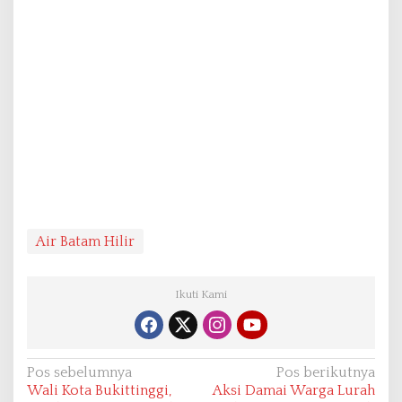
Air Batam Hilir
Ikuti Kami
N
Pos sebelumnya
Pos berikutnya
Wali Kota Bukittinggi,
Aksi Damai Warga Lurah
a