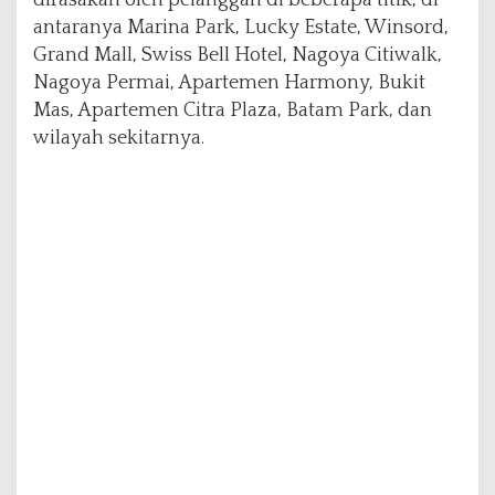
dirasakan oleh pelanggan di beberapa titik, di
r
antaranya Marina Park, Lucky Estate, Winsord,
u
r
Grand Mall, Swiss Bell Hotel, Nagoya Citiwalk,
a
Nagoya Permai, Apartemen Harmony, Bukit
t
Mas, Apartemen Citra Plaza, Batam Park, dan
wilayah sekitarnya.