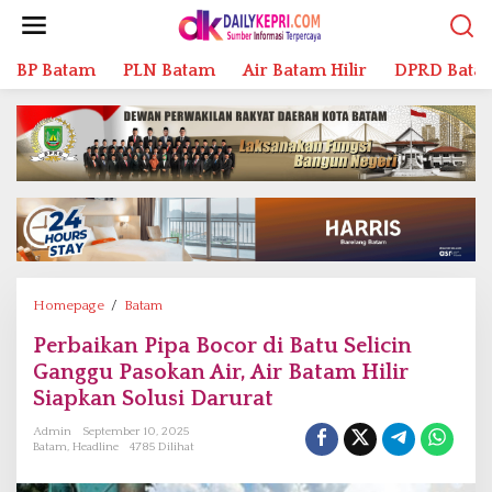
L
e
w
BP Batam
PLN Batam
Air Batam Hilir
DPRD Bata
a
t
i
k
e
k
o
n
t
e
n
Homepage
/
Batam
P
e
Perbaikan Pipa Bocor di Batu Selicin
r
Ganggu Pasokan Air, Air Batam Hilir
b
a
Siapkan Solusi Darurat
i
Admin
September 10, 2025
k
Batam
,
Headline
4785 Dilihat
a
n