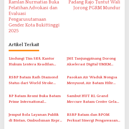
Ramlan Nurmatias Buka
Padang Rajo Tuntut Wali
v
Pelatihan Advokasi dan
Jorong PGRM Mundur
Evaluasi
i
Pengarusutamaan
g
Gender Kota Bukittinggi
a
2025
s
Artikel Terkait
i
p
Lindungi Tim SK4, Kantor
JNE Tanjungpinang Dorong
o
Hukum Lentera Keadilan
Akselerasi Digital UMKM
s
Laporkan Dugaan
Lewat AIM ASEAN Roadshow
Perlawanan ke Petugas di
2026
RSBP Batam Raih Diamond
Pasokan Air Waduk Nongsa
Bukik Batarah
Status dari World Stroke
Menyusut, Air Batam Hilir
Organization untuk
Optimalkan Rekayasa Suplai
Penanganan Stroke
Antar-IPAM
BP Batam Resmi Buka Batam
Sambut HUT RI, Grand
Berstandar Internasional
Prime International
Mercure Batam Centre Gelar
Grassroot Football Festival
Promo Kuliner ‘Flavours of
2026 di Stadion Temenggung
Nusantara’
Jemput Bola Layanan Publik
RSBP Batam dan BPOM
Abdul Jamal
di Bintan, Ombudsman Kepri
Perkuat Sinergi Pengawasan
Serap Keluhan Bansos hingga
Distribusi Obat dan