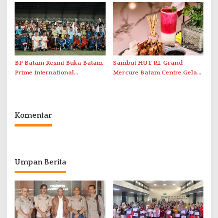
Penanganan Stroke
Antar-IPAM
Berstandar Internasional
BP Batam Resmi Buka Batam
Sambut HUT RI, Grand
Prime International
Mercure Batam Centre Gelar
Grassroot Football Festival
Promo Kuliner ‘Flavours of
2026 di Stadion Temenggung
Nusantara’
Abdul Jamal
Komentar
Umpan Berita