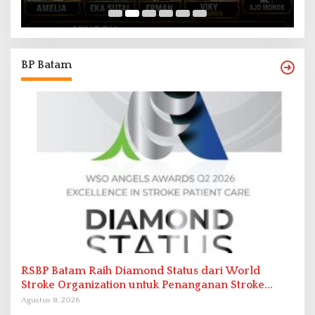
BP Batam
RSBP Batam Raih Diamond Status dari World
Stroke Organization untuk Penanganan Stroke
Berstandar Internasional
Agustus 8, 2026