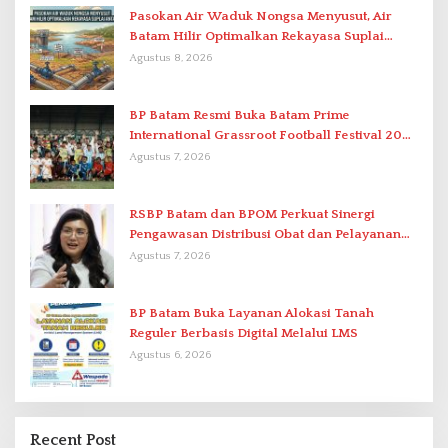
Pasokan Air Waduk Nongsa Menyusut, Air
Batam Hilir Optimalkan Rekayasa Suplai
Antar-IPAM
Agustus 8, 2026
BP Batam Resmi Buka Batam Prime
International Grassroot Football Festival 2026
di Stadion Temenggung Abdul Jamal
Agustus 7, 2026
RSBP Batam dan BPOM Perkuat Sinergi
Pengawasan Distribusi Obat dan Pelayanan
Kefarmasian
Agustus 7, 2026
BP Batam Buka Layanan Alokasi Tanah
Reguler Berbasis Digital Melalui LMS
Agustus 6, 2026
Recent Post