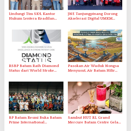
Lindungi Tim SK4, Kantor
JNE Tanjungpinang Dorong
Hukum Lentera Keadilan
Akselerasi Digital UMKM
Laporkan Dugaan
Lewat AIM ASEAN Roadshow
Perlawanan ke Petugas di
2026
Bukik Batarah
RSBP Batam Raih Diamond
Pasokan Air Waduk Nongsa
Status dari World Stroke
Menyusut, Air Batam Hilir
Organization untuk
Optimalkan Rekayasa Suplai
Penanganan Stroke
Antar-IPAM
Berstandar Internasional
BP Batam Resmi Buka Batam
Sambut HUT RI, Grand
Prime International
Mercure Batam Centre Gelar
Grassroot Football Festival
Promo Kuliner ‘Flavours of