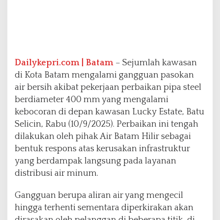
a
m
H
i
l
i
Dailykepri.com | Batam
– Sejumlah kawasan
r
di Kota Batam mengalami gangguan pasokan
S
i
air bersih akibat pekerjaan perbaikan pipa steel
a
berdiameter 400 mm yang mengalami
p
kebocoran di depan kawasan Lucky Estate, Batu
k
Selicin, Rabu (10/9/2025). Perbaikan ini tengah
a
n
dilakukan oleh pihak Air Batam Hilir sebagai
S
bentuk respons atas kerusakan infrastruktur
o
yang berdampak langsung pada layanan
l
distribusi air minum.
u
s
i
Gangguan berupa aliran air yang mengecil
D
hingga terhenti sementara diperkirakan akan
a