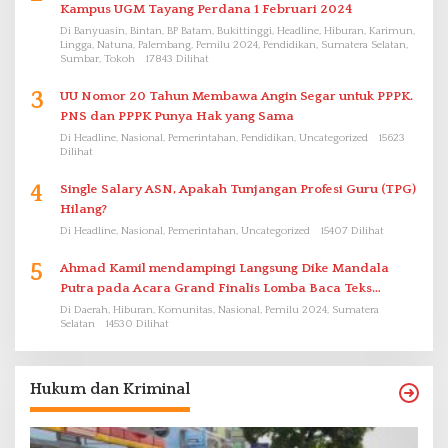
Kampus UGM Tayang Perdana 1 Februari 2024
Di Banyuasin, Bintan, BP Batam, Bukittinggi, Headline, Hiburan, Karimun,
Lingga, Natuna, Palembang, Pemilu 2024, Pendidikan, Sumatera Selatan,
Sumbar, Tokoh
17843 Dilihat
3
UU Nomor 20 Tahun Membawa Angin Segar untuk PPPK.
PNS dan PPPK Punya Hak yang Sama
Di Headline, Nasional, Pemerintahan, Pendidikan, Uncategorized
15623
Dilihat
4
Single Salary ASN, Apakah Tunjangan Profesi Guru (TPG)
Hilang?
Di Headline, Nasional, Pemerintahan, Uncategorized
15407 Dilihat
5
Ahmad Kamil mendampingi Langsung Dike Mandala
Putra pada Acara Grand Finalis Lomba Baca Teks
Proklamasi Mirip Bung Karno di Bali
Di Daerah, Hiburan, Komunitas, Nasional, Pemilu 2024, Sumatera
Selatan
14530 Dilihat
Hukum dan Kriminal