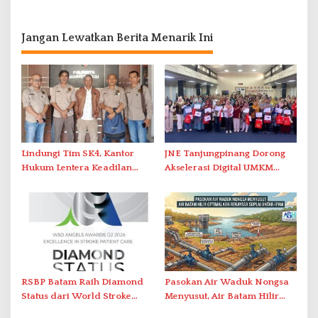
Jangan Lewatkan Berita Menarik Ini
Lindungi Tim SK4, Kantor
JNE Tanjungpinang Dorong
Hukum Lentera Keadilan
Akselerasi Digital UMKM
Laporkan Dugaan
Lewat AIM ASEAN Roadshow
Perlawanan ke Petugas di
2026
Bukik Batarah
RSBP Batam Raih Diamond
Pasokan Air Waduk Nongsa
Status dari World Stroke
Menyusut, Air Batam Hilir
Organization untuk
Optimalkan Rekayasa Suplai