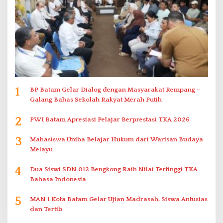
1
BP Batam Gelar Dialog dengan Masyarakat Rempang –
Galang Bahas Sekolah Rakyat Merah Putih
2
PWI Batam Apresiasi Pelajar Berprestasi TKA 2026
3
Mahasiswa Uniba Belajar Hukum dari Warisan Budaya
Melayu
4
Dua Siswi SDN 012 Bengkong Raih Nilai Tertinggi TKA
Bahasa Indonesia
5
MAN 1 Kota Batam Gelar Ujian Madrasah, Siswa Antusias
dan Tertib