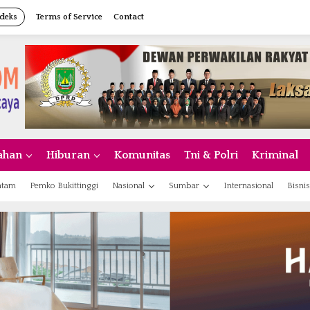
deks
Terms of Service
Contact
ahan
Hiburan
Komunitas
Tni & Polri
Kriminal
atam
Pemko Bukittinggi
Nasional
Sumbar
Internasional
Bisnis