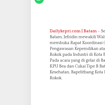
I
l
e
g
a
l
Dailykepri.com | Batam
– Se
,
Batam, Jefridin mewakili W
D
i
membuka Rapat Koordinasi (
m
Pengawasan Kepemilikan ata
u
Rokok pada Industri di Kota 
l
Pada acara yang di gelar di B
a
i
KPU Bea dan Cukai Tipe B Ba
D
Kesehatan, Bapelitbang Kota
e
Rokok.
n
g
a
n
P
e