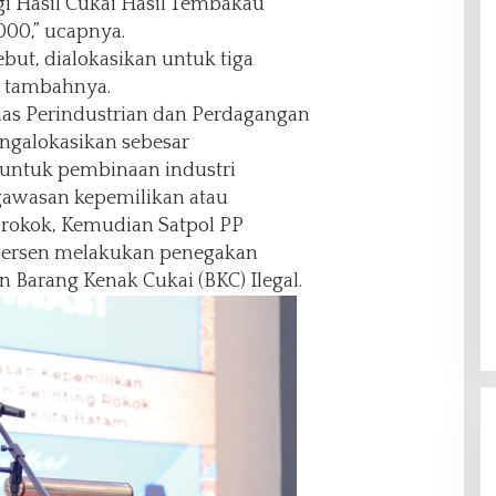
 Hasil Cukai Hasil Tembakau
000,” ucapnya.
ebut, dialokasikan untuk tiga
” tambahnya.
nas Perindustrian dan Perdagangan
ngalokasikan sebesar
 untuk pembinaan industri
gawasan kepemilikan atau
rokok, Kemudian Satpol PP
 persen melakukan penegakan
Barang Kenak Cukai (BKC) Ilegal.