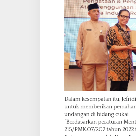
p
e
m
i
l
i
k
a
n
Dalam kesempatan itu, Jefrid
untuk memberikan pemahama
undangan di bidang cukai.
“Berdasarkan peraturan Men
215/PMK.O7/2O2 tahun 2022 t