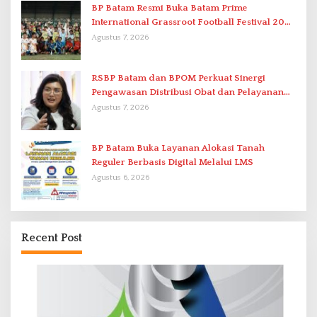
BP Batam Resmi Buka Batam Prime
International Grassroot Football Festival 2026
di Stadion Temenggung Abdul Jamal
Agustus 7, 2026
RSBP Batam dan BPOM Perkuat Sinergi
Pengawasan Distribusi Obat dan Pelayanan
Kefarmasian
Agustus 7, 2026
BP Batam Buka Layanan Alokasi Tanah
Reguler Berbasis Digital Melalui LMS
Agustus 6, 2026
Recent Post