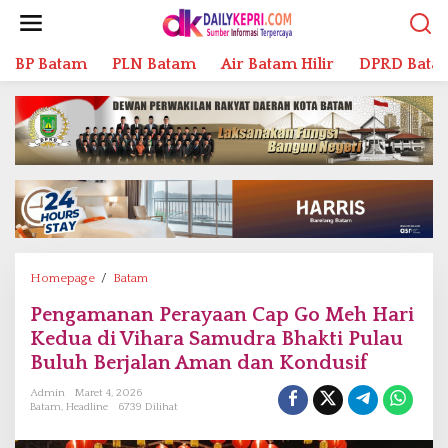
L
e
w
BP Batam
PLN Batam
Air Batam Hilir
DPRD Bata
a
t
i
k
e
k
o
n
t
e
n
Homepage
/
Batam
P
e
Pengamanan Perayaan Cap Go Meh Hari
n
Kedua di Vihara Samudra Bhakti Pulau
g
a
Buluh Berjalan Aman dan Kondusif
m
Admin
Maret 4, 2026
a
Batam
,
Headline
6739 Dilihat
n
a