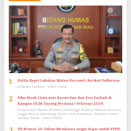
1
Polda Kepri Lakukan Mutasi Personel, Berikut Daftarnya
Di Batam, Headline
23420 Dilihat
2
Film Kisah Cinta Anis Baswedan dan Feri Farhati di
Kampus UGM Tayang Perdana 1 Februari 2024
Di Banyuasin, Bintan, BP Batam, Bukittinggi, Headline, Hiburan, Karimun,
Lingga, Natuna, Palembang, Pemilu 2024, Pendidikan, Sumatera Selatan,
Sumbar, Tokoh
17830 Dilihat
3
UU Nomor 20 Tahun Membawa Angin Segar untuk PPPK.