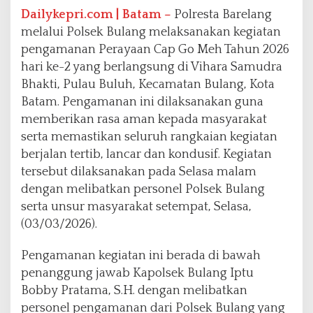
t
Dailykepri.com | Batam –
Polresta Barelang
i
melalui Polsek Bulang melaksanakan kegiatan
P
pengamanan Perayaan Cap Go Meh Tahun 2026
u
hari ke-2 yang berlangsung di Vihara Samudra
l
a
Bhakti, Pulau Buluh, Kecamatan Bulang, Kota
u
Batam. Pengamanan ini dilaksanakan guna
B
memberikan rasa aman kepada masyarakat
u
serta memastikan seluruh rangkaian kegiatan
l
u
berjalan tertib, lancar dan kondusif. Kegiatan
h
tersebut dilaksanakan pada Selasa malam
B
dengan melibatkan personel Polsek Bulang
e
serta unsur masyarakat setempat, Selasa,
r
j
(03/03/2026).
a
l
Pengamanan kegiatan ini berada di bawah
a
penanggung jawab Kapolsek Bulang Iptu
n
Bobby Pratama, S.H. dengan melibatkan
A
m
personel pengamanan dari Polsek Bulang yang