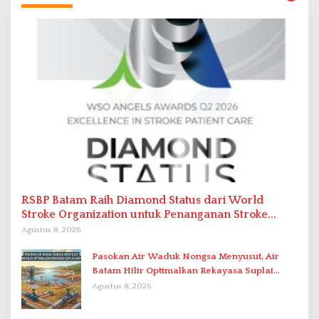
RSBP Batam Raih Diamond Status dari World
Stroke Organization untuk Penanganan Stroke
Berstandar Internasional
Agustus 8, 2026
Pasokan Air Waduk Nongsa Menyusut, Air
Batam Hilir Optimalkan Rekayasa Suplai
Antar-IPAM
Agustus 8, 2026