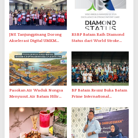
JNE Tanjungpinang Dorong
RSBP Batam Raih Diamond
Akselerasi Digital UMKM
Status dari World Stroke
Lewat AIM ASEAN Roadshow
Organization untuk
2026
Penanganan Stroke
Berstandar Internasional
Pasokan Air Waduk Nongsa
BP Batam Resmi Buka Batam
Menyusut, Air Batam Hilir
Prime International
Optimalkan Rekayasa Suplai
Grassroot Football Festival
Antar-IPAM
2026 di Stadion Temenggung
Abdul Jamal