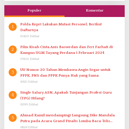
Populer
Komentar
Polda Kepri Lakukan Mutasi Personel, Berikut
1
Daftarnya
23420 Dilihat
Film Kisah Cinta Anis Baswedan dan Feri Farhati di
2
Kampus UGM Tayang Perdana 1 Februari 2024
17830 Dilihat
UU Nomor 20 Tahun Membawa Angin Segar untuk
3
PPPK. PNS dan PPPK Punya Hak yang Sama
15621 Dilihat
Single Salary ASN, Apakah Tunjangan Profesi Guru
4
(TPG) Hilang?
15399 Dilihat
Ahmad Kamil mendampingi Langsung Dike Mandala
5
Putra pada Acara Grand Finalis Lomba Baca Teks
Proklamasi Mirip Bung Karno di Bali
14524 Dilihat