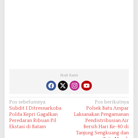
Ikuti Kami
N
Pos sebelumnya
Pos berikutnya
Subdit I Ditresnarkoba
Polsek Batu Ampar
a
Polda Kepri Gagalkan
Laksanakan Pengamanan
v
Peredaran Ribuan Pil
Pendistribusian Air
Ekstasi di Batam
Bersih Hari Ke-40 di
i
Tanjung Sengkuang dan
g