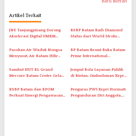
Batu Merah
a
s
Artikel Terkait
i
JNE Tanjungpinang Dorong
RSBP Batam Raih Diamond
p
Akselerasi Digital UMKM
Status dari World Stroke
o
Lewat AIM ASEAN Roadshow
Organization untuk
s
2026
Penanganan Stroke
Pasokan Air Waduk Nongsa
BP Batam Resmi Buka Batam
Berstandar Internasional
Menyusut, Air Batam Hilir
Prime International
Optimalkan Rekayasa Suplai
Grassroot Football Festival
Antar-IPAM
2026 di Stadion Temenggung
Sambut HUT RI, Grand
Jemput Bola Layanan Publik
Abdul Jamal
Mercure Batam Centre Gelar
di Bintan, Ombudsman Kepri
Promo Kuliner ‘Flavours of
Serap Keluhan Bansos hingga
Nusantara’
Solar Nelayan
RSBP Batam dan BPOM
Pengurus PWI Kepri Hormati
Perkuat Sinergi Pengawasan
Pengunduran Diri Anggota,
Distribusi Obat dan
Segera Koordinasi
Pelayanan Kefarmasian
Administrasi ke Pusat