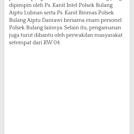
a
dipimpin oleh Ps. Kanit Intel Polsek Bulang
n
Aiptu Lubnan serta Ps. Kanit Binmas Polsek
d
Bulang Aiptu Danrawi bersama enam personel
a
n
Polsek Bulang lainnya. Selain itu, pengamanan
K
juga turut dibantu oleh perwakilan masyarakat
o
setempat dari RW 04.
n
d
u
s
i
f