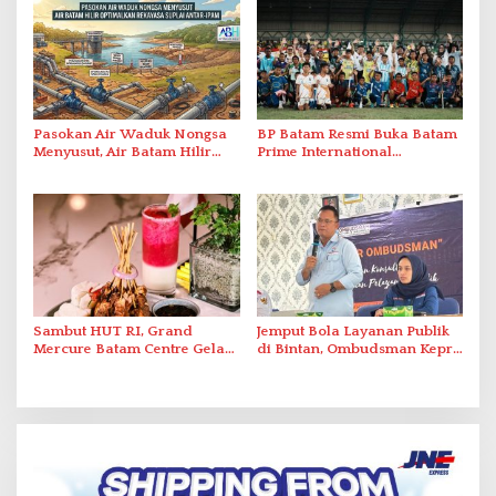
Berstandar Internasional
Pasokan Air Waduk Nongsa
BP Batam Resmi Buka Batam
Menyusut, Air Batam Hilir
Prime International
Optimalkan Rekayasa Suplai
Grassroot Football Festival
Antar-IPAM
2026 di Stadion Temenggung
Abdul Jamal
Sambut HUT RI, Grand
Jemput Bola Layanan Publik
Mercure Batam Centre Gelar
di Bintan, Ombudsman Kepri
Promo Kuliner ‘Flavours of
Serap Keluhan Bansos hingga
Nusantara’
Solar Nelayan