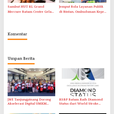
Sambut HUT RI, Grand
Jemput Bola Layanan Publik
Mercure Batam Centre Gelar
di Bintan, Ombudsman Kepri
Promo Kuliner ‘Flavours of
Serap Keluhan Bansos hingga
Nusantara’
Solar Nelayan
Komentar
Umpan Berita
JNE Tanjungpinang Dorong
RSBP Batam Raih Diamond
Akselerasi Digital UMKM
Status dari World Stroke
Lewat AIM ASEAN Roadshow
Organization untuk
2026
Penanganan Stroke