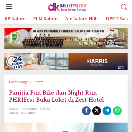
L
e
w
BP Batam
PLN Batam
Air Batam Hilir
DPRD Bata
a
t
i
k
e
k
o
n
t
e
n
Homepage
/
Batam
P
a
Panitia Fun Bike dan Night Run
n
PHRIFest Buka Loket di Zest Hotel
i
t
Redaksi
November 17, 2022
i
Batam
653 Dilihat
a
F
u