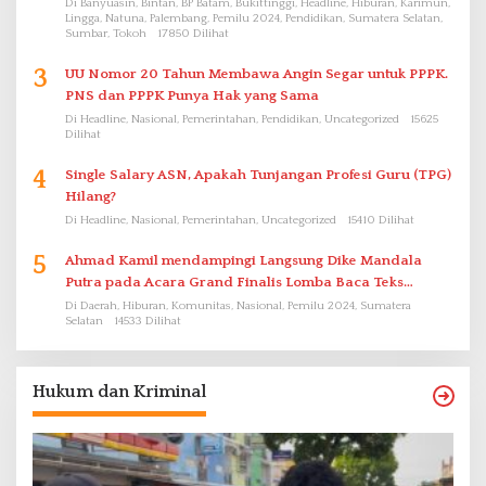
Di Banyuasin, Bintan, BP Batam, Bukittinggi, Headline, Hiburan, Karimun,
Lingga, Natuna, Palembang, Pemilu 2024, Pendidikan, Sumatera Selatan,
Sumbar, Tokoh
17850 Dilihat
3
UU Nomor 20 Tahun Membawa Angin Segar untuk PPPK.
PNS dan PPPK Punya Hak yang Sama
Di Headline, Nasional, Pemerintahan, Pendidikan, Uncategorized
15625
Dilihat
4
Single Salary ASN, Apakah Tunjangan Profesi Guru (TPG)
Hilang?
Di Headline, Nasional, Pemerintahan, Uncategorized
15410 Dilihat
5
Ahmad Kamil mendampingi Langsung Dike Mandala
Putra pada Acara Grand Finalis Lomba Baca Teks
Proklamasi Mirip Bung Karno di Bali
Di Daerah, Hiburan, Komunitas, Nasional, Pemilu 2024, Sumatera
Selatan
14533 Dilihat
Hukum dan Kriminal