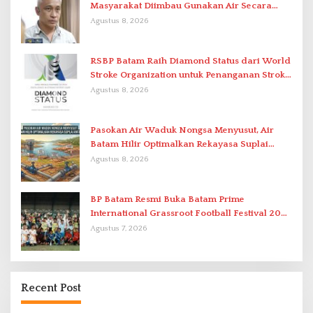
Masyarakat Diimbau Gunakan Air Secara
Bijak
Agustus 8, 2026
RSBP Batam Raih Diamond Status dari World
Stroke Organization untuk Penanganan Stroke
Berstandar Internasional
Agustus 8, 2026
Pasokan Air Waduk Nongsa Menyusut, Air
Batam Hilir Optimalkan Rekayasa Suplai
Antar-IPAM
Agustus 8, 2026
BP Batam Resmi Buka Batam Prime
International Grassroot Football Festival 2026
di Stadion Temenggung Abdul Jamal
Agustus 7, 2026
Recent Post