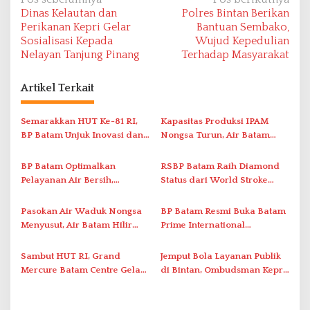
N
Dinas Kelautan dan
Polres Bintan Berikan
a
Perikanan Kepri Gelar
Bantuan Sembako,
v
Sosialisasi Kepada
Wujud Kepedulian
Nelayan Tanjung Pinang
Terhadap Masyarakat
i
g
Artikel Terkait
a
s
Semarakkan HUT Ke-81 RI,
Kapasitas Produksi IPAM
i
BP Batam Unjuk Inovasi dan
Nongsa Turun, Air Batam
Sinergi Pembangunan dalam
Hilir Imbau Pelanggan Hemat
p
Pawai Pembangunan
Air
BP Batam Optimalkan
RSBP Batam Raih Diamond
o
Pelayanan Air Bersih,
Status dari World Stroke
s
Masyarakat Diimbau
Organization untuk
Gunakan Air Secara Bijak
Penanganan Stroke
Pasokan Air Waduk Nongsa
BP Batam Resmi Buka Batam
Berstandar Internasional
Menyusut, Air Batam Hilir
Prime International
Optimalkan Rekayasa Suplai
Grassroot Football Festival
Antar-IPAM
2026 di Stadion Temenggung
Sambut HUT RI, Grand
Jemput Bola Layanan Publik
Abdul Jamal
Mercure Batam Centre Gelar
di Bintan, Ombudsman Kepri
Promo Kuliner ‘Flavours of
Serap Keluhan Bansos hingga
Nusantara’
Solar Nelayan