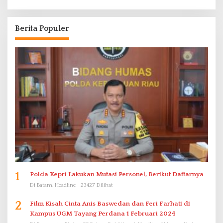
Berita Populer
1
Polda Kepri Lakukan Mutasi Personel, Berikut Daftarnya
Di Batam, Headline
23427 Dilihat
2
Film Kisah Cinta Anis Baswedan dan Feri Farhati di
Kampus UGM Tayang Perdana 1 Februari 2024