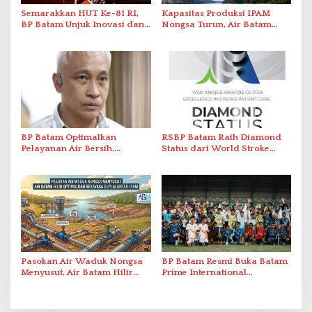
Semarakkan HUT Ke-81 RI,
Kapasitas Produksi IPAM
BP Batam Unjuk Inovasi dan
Nongsa Turun, Air Batam
Sinergi Pembangunan dalam
Hilir Imbau Pelanggan Hemat
Pawai Pembangunan
Air
BP Batam Optimalkan
RSBP Batam Raih Diamond
Pelayanan Air Bersih,
Status dari World Stroke
Masyarakat Diimbau
Organization untuk
Gunakan Air Secara Bijak
Penanganan Stroke
Berstandar Internasional
Pasokan Air Waduk Nongsa
BP Batam Resmi Buka Batam
Menyusut, Air Batam Hilir
Prime International
Optimalkan Rekayasa Suplai
Grassroot Football Festival
Antar-IPAM
2026 di Stadion Temenggung
Abdul Jamal