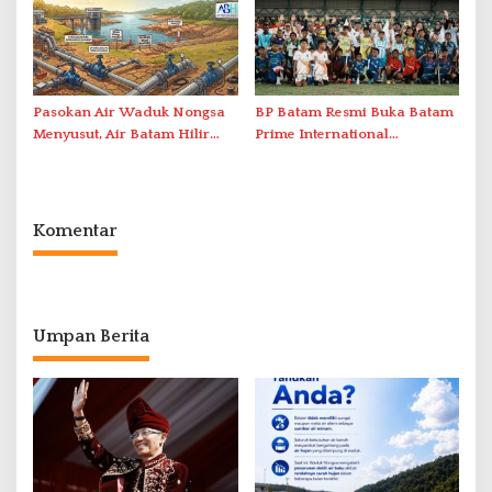
Berstandar Internasional
Pasokan Air Waduk Nongsa
BP Batam Resmi Buka Batam
Menyusut, Air Batam Hilir
Prime International
Optimalkan Rekayasa Suplai
Grassroot Football Festival
Antar-IPAM
2026 di Stadion Temenggung
Abdul Jamal
Komentar
Umpan Berita