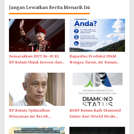
Jangan Lewatkan Berita Menarik Ini
Semarakkan HUT Ke-81 RI,
Kapasitas Produksi IPAM
BP Batam Unjuk Inovasi dan
Nongsa Turun, Air Batam
Sinergi Pembangunan dalam
Hilir Imbau Pelanggan Hemat
Pawai Pembangunan
Air
BP Batam Optimalkan
RSBP Batam Raih Diamond
Pelayanan Air Bersih,
Status dari World Stroke
Masyarakat Diimbau
Organization untuk
Gunakan Air Secara Bijak
Penanganan Stroke