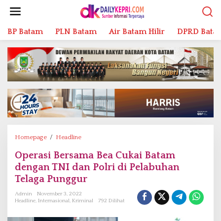
L
e
w
BP Batam
PLN Batam
Air Batam Hilir
DPRD Bata
a
t
i
k
e
k
o
n
t
e
n
Homepage
/
Headline
O
p
Operasi Bersama Bea Cukai Batam
e
dengan TNI dan Polri di Pelabuhan
r
a
Telaga Punggur
s
Admin
November 3, 2022
i
Headline
,
Internasional
,
Kriminal
792 Dilihat
B
e