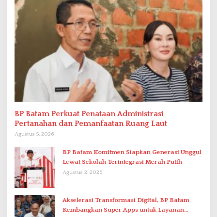
BP Batam Perkuat Penataan Administrasi
Pertanahan dan Pemanfaatan Ruang Laut
Agustus 5, 2026
BP Batam Komitmen Siapkan Generasi Unggul
Lewat Sekolah Terintegrasi Merah Putih
Agustus 2, 2026
Akselerasi Transformasi Digital, BP Batam
Kembangkan Super Apps untuk Layanan