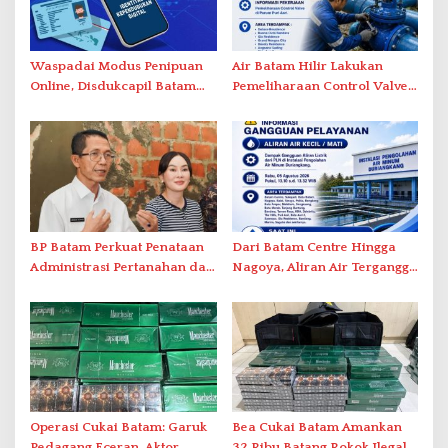
Waspadai Modus Penipuan
Air Batam Hilir Lakukan
Online, Disdukcapil Batam
Pemeliharaan Control Valve,
Tegaskan Aktivasi IKD Wajib
Ini Daftar Area Terdampak
Tatap Muka
BP Batam Perkuat Penataan
Dari Batam Centre Hingga
Administrasi Pertanahan dan
Nagoya, Aliran Air Terganggu
Pemanfaatan Ruang Laut
Akibat Listrik Padam di IPA
Duriangkang
Operasi Cukai Batam: Garuk
Bea Cukai Batam Amankan
Pedagang Eceran, Aktor
32 Ribu Batang Rokok Ilegal