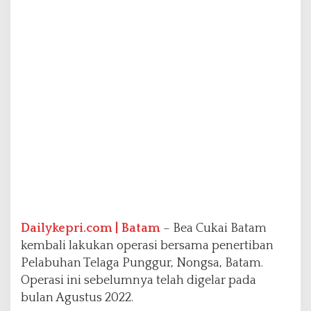
a
n
T
N
I
d
a
n
P
o
l
r
i
d
i
P
e
Dailykepri.com | Batam
– Bea Cukai Batam
l
kembali lakukan operasi bersama penertiban
a
Pelabuhan Telaga Punggur, Nongsa, Batam.
b
Operasi ini sebelumnya telah digelar pada
u
h
bulan Agustus 2022.
a