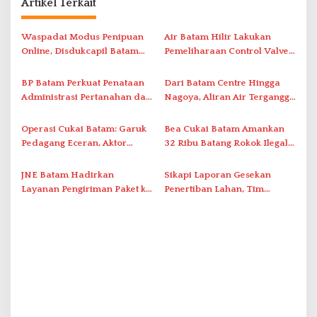
Artikel Terkait
a
s
Waspadai Modus Penipuan
Air Batam Hilir Lakukan
i
Online, Disdukcapil Batam
Pemeliharaan Control Valve,
Tegaskan Aktivasi IKD Wajib
Ini Daftar Area Terdampak
p
Tatap Muka
BP Batam Perkuat Penataan
Dari Batam Centre Hingga
o
Administrasi Pertanahan dan
Nagoya, Aliran Air Terganggu
s
Pemanfaatan Ruang Laut
Akibat Listrik Padam di IPA
Duriangkang
Operasi Cukai Batam: Garuk
Bea Cukai Batam Amankan
Pedagang Eceran, Aktor
32 Ribu Batang Rokok Ilegal
Intelektual Rokok Ilegal Tak
dalam Operasi Cukai
Tersentuh?
JNE Batam Hadirkan
Sikapi Laporan Gesekan
Layanan Pengiriman Paket ke
Penertiban Lahan, Tim
Singapura Mulai Rp100 Ribu
Hukum Terlapor Memenuhi
Undangan Klarifikasi Polresta
Bukittinggi