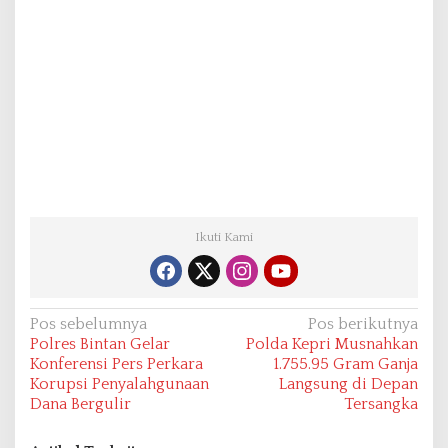
Ikuti Kami
N
Pos sebelumnya
Pos berikutnya
Polres Bintan Gelar
Polda Kepri Musnahkan
a
Konferensi Pers Perkara
1.755.95 Gram Ganja
v
Korupsi Penyalahgunaan
Langsung di Depan
Dana Bergulir
Tersangka
i
g