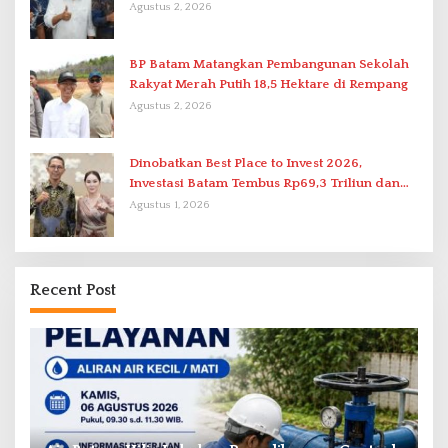
Terpadu
Agustus 2, 2026
BP Batam Matangkan Pembangunan Sekolah
Rakyat Merah Putih 18,5 Hektare di Rempang
Agustus 2, 2026
Dinobatkan Best Place to Invest 2026,
Investasi Batam Tembus Rp69,3 Triliun dan
Ekonomi Tumbuh 6,76 Persen
Agustus 1, 2026
Recent Post