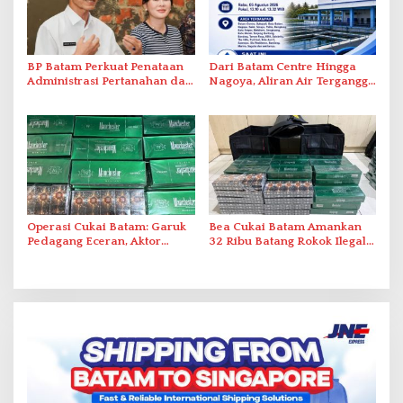
BP Batam Perkuat Penataan
Dari Batam Centre Hingga
Administrasi Pertanahan dan
Nagoya, Aliran Air Terganggu
Pemanfaatan Ruang Laut
Akibat Listrik Padam di IPA
Duriangkang
Operasi Cukai Batam: Garuk
Bea Cukai Batam Amankan
Pedagang Eceran, Aktor
32 Ribu Batang Rokok Ilegal
Intelektual Rokok Ilegal Tak
dalam Operasi Cukai
Tersentuh?