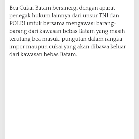
n
Bea Cukai Batam bersinergi dengan aparat
T
penegak hukum lainnya dari unsur TNI dan
e
POLRI untuk bersama mengawasi barang-
l
a
barang dari kawasan bebas Batam yang masih
g
terutang bea masuk, pungutan dalam rangka
a
impor maupun cukai yang akan dibawa keluar
P
dari kawasan bebas Batam.
u
n
g
g
u
r