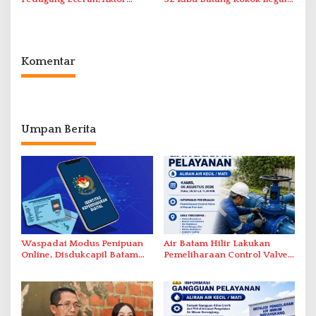
Intelektual Rokok Ilegal Tak
dalam Operasi Cukai
Tersentuh?
Komentar
Umpan Berita
Waspadai Modus Penipuan
Air Batam Hilir Lakukan
Online, Disdukcapil Batam
Pemeliharaan Control Valve,
Tegaskan Aktivasi IKD Wajib
Ini Daftar Area Terdampak
Tatap Muka