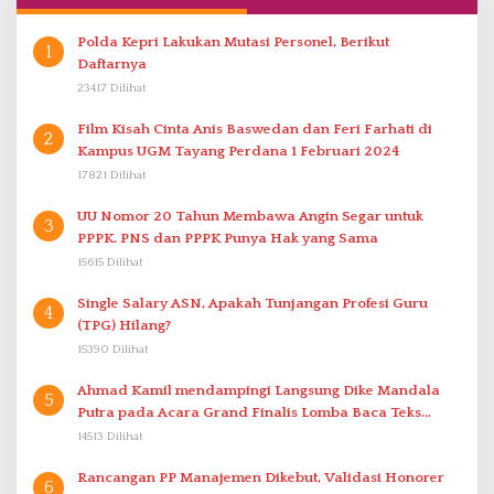
Polda Kepri Lakukan Mutasi Personel, Berikut
1
Daftarnya
23417 Dilihat
Film Kisah Cinta Anis Baswedan dan Feri Farhati di
2
Kampus UGM Tayang Perdana 1 Februari 2024
17821 Dilihat
UU Nomor 20 Tahun Membawa Angin Segar untuk
3
PPPK. PNS dan PPPK Punya Hak yang Sama
15615 Dilihat
Single Salary ASN, Apakah Tunjangan Profesi Guru
4
(TPG) Hilang?
15390 Dilihat
Ahmad Kamil mendampingi Langsung Dike Mandala
5
Putra pada Acara Grand Finalis Lomba Baca Teks
Proklamasi Mirip Bung Karno di Bali
14513 Dilihat
Rancangan PP Manajemen Dikebut, Validasi Honorer
6