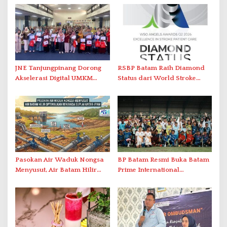
JNE Tanjungpinang Dorong
RSBP Batam Raih Diamond
Akselerasi Digital UMKM
Status dari World Stroke
Lewat AIM ASEAN Roadshow
Organization untuk
2026
Penanganan Stroke
Berstandar Internasional
Pasokan Air Waduk Nongsa
BP Batam Resmi Buka Batam
Menyusut, Air Batam Hilir
Prime International
Optimalkan Rekayasa Suplai
Grassroot Football Festival
Antar-IPAM
2026 di Stadion Temenggung
Abdul Jamal