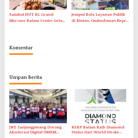
Sambut HUT RI, Grand
Jemput Bola Layanan Publik
Mercure Batam Centre Gelar
di Bintan, Ombudsman Kepri
Promo Kuliner ‘Flavours of
Serap Keluhan Bansos hingga
Nusantara’
Solar Nelayan
Komentar
Umpan Berita
JNE Tanjungpinang Dorong
RSBP Batam Raih Diamond
Akselerasi Digital UMKM
Status dari World Stroke
Lewat AIM ASEAN Roadshow
Organization untuk