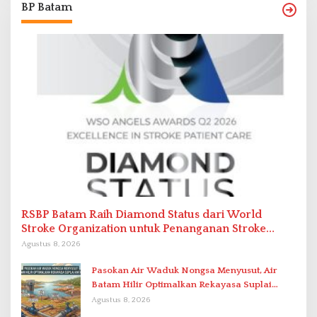
BP Batam
RSBP Batam Raih Diamond Status dari World
Stroke Organization untuk Penanganan Stroke
Berstandar Internasional
Agustus 8, 2026
Pasokan Air Waduk Nongsa Menyusut, Air
Batam Hilir Optimalkan Rekayasa Suplai
Antar-IPAM
Agustus 8, 2026