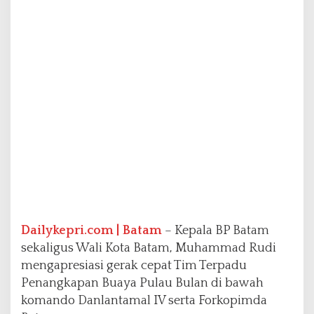
T
i
m
T
e
r
p
a
d
u
P
e
n
a
n
g
k
Dailykepri.com | Batam
– Kepala BP Batam
a
sekaligus Wali Kota Batam, Muhammad Rudi
p
mengapresiasi gerak cepat Tim Terpadu
a
Penangkapan Buaya Pulau Bulan di bawah
n
B
komando Danlantamal IV serta Forkopimda
u