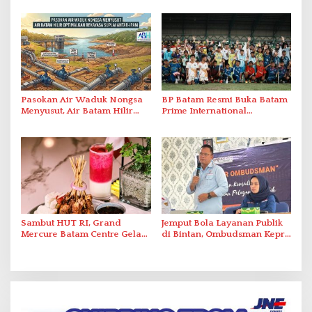
2026
Penanganan Stroke
Berstandar Internasional
Pasokan Air Waduk Nongsa
BP Batam Resmi Buka Batam
Menyusut, Air Batam Hilir
Prime International
Optimalkan Rekayasa Suplai
Grassroot Football Festival
Antar-IPAM
2026 di Stadion Temenggung
Abdul Jamal
Sambut HUT RI, Grand
Jemput Bola Layanan Publik
Mercure Batam Centre Gelar
di Bintan, Ombudsman Kepri
Promo Kuliner ‘Flavours of
Serap Keluhan Bansos hingga
Nusantara’
Solar Nelayan