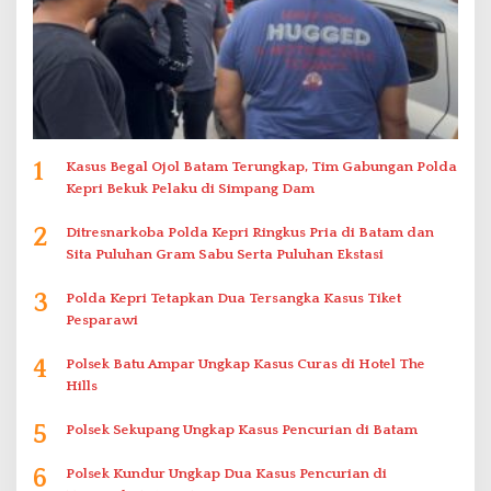
1
Kasus Begal Ojol Batam Terungkap, Tim Gabungan Polda
Kepri Bekuk Pelaku di Simpang Dam
2
Ditresnarkoba Polda Kepri Ringkus Pria di Batam dan
Sita Puluhan Gram Sabu Serta Puluhan Ekstasi
3
Polda Kepri Tetapkan Dua Tersangka Kasus Tiket
Pesparawi
4
Polsek Batu Ampar Ungkap Kasus Curas di Hotel The
Hills
5
Polsek Sekupang Ungkap Kasus Pencurian di Batam
6
Polsek Kundur Ungkap Dua Kasus Pencurian di