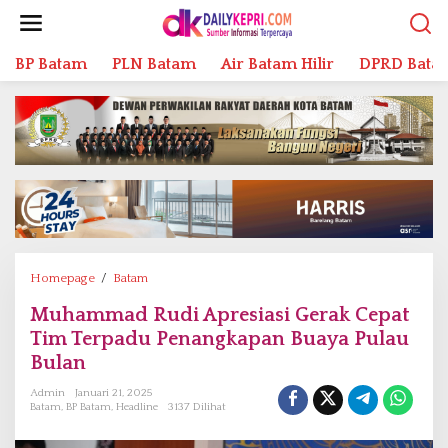
L
e
w
BP Batam
PLN Batam
Air Batam Hilir
DPRD Bata
a
t
i
k
e
k
o
n
t
e
n
Homepage
/
Batam
M
u
Muhammad Rudi Apresiasi Gerak Cepat
h
Tim Terpadu Penangkapan Buaya Pulau
a
m
Bulan
m
Admin
Januari 21, 2025
a
Batam
,
BP Batam
,
Headline
3137 Dilihat
d
R