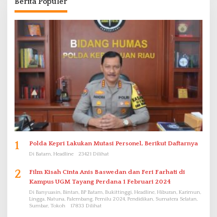
Berita Populer
1
Polda Kepri Lakukan Mutasi Personel, Berikut Daftarnya
Di Batam, Headline
23421 Dilihat
2
Film Kisah Cinta Anis Baswedan dan Feri Farhati di
Kampus UGM Tayang Perdana 1 Februari 2024
Di Banyuasin, Bintan, BP Batam, Bukittinggi, Headline, Hiburan, Karimun,
Lingga, Natuna, Palembang, Pemilu 2024, Pendidikan, Sumatera Selatan,
Sumbar, Tokoh
17833 Dilihat