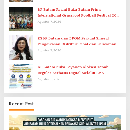
BP Batam Resmi Buka Batam Prime
International Grassroot Football Festival 2026
di Stadion Temenggung Abdul Jamal
Agustus 7, 2026
RSBP Batam dan BPOM Perkuat Sinergi
Pengawasan Distribusi Obat dan Pelayanan
Kefarmasian
Agustus 7, 2026
BP Batam Buka Layanan Alokasi Tanah
Reguler Berbasis Digital Melalui LMS
Agustus 6, 2026
Recent Post