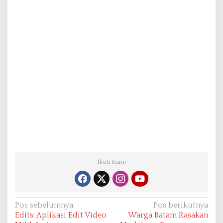
Ikuti Kami
N
Pos sebelumnya
Pos berikutnya
Edits: Aplikasi Edit Video
Warga Batam Rasakan
a