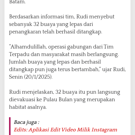
Batam.
a
y
Berdasarkan informasi tim, Rudi menyebut
a
P
sebanyak 32 buaya yang lepas dari
u
penangkaran telah berhasil ditangkap.
l
a
“Alhamdulillah, operasi gabungan dari Tim
u
B
Terpadu dan masyarakat masih berlangsung.
u
Jumlah buaya yang lepas dan berhasil
l
ditangkap pun juga terus bertambah,” ujar Rudi,
a
Senin (20/1/2025).
n
Rudi menjelaskan, 32 buaya itu pun langsung
dievakuasi ke Pulau Bulan yang merupakan
habitat asalnya.
Baca juga :
Edits: Aplikasi Edit Video Milik Instagram