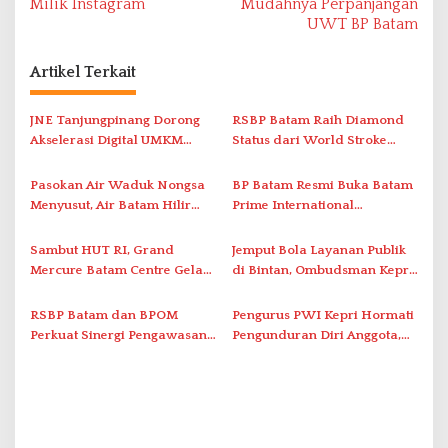
Milik Instagram
Mudahnya Perpanjangan
v
UWT BP Batam
i
Artikel Terkait
g
a
JNE Tanjungpinang Dorong
RSBP Batam Raih Diamond
s
Akselerasi Digital UMKM
Status dari World Stroke
i
Lewat AIM ASEAN Roadshow
Organization untuk
2026
Penanganan Stroke
p
Pasokan Air Waduk Nongsa
BP Batam Resmi Buka Batam
Berstandar Internasional
Menyusut, Air Batam Hilir
Prime International
o
Optimalkan Rekayasa Suplai
Grassroot Football Festival
s
Antar-IPAM
2026 di Stadion Temenggung
Sambut HUT RI, Grand
Jemput Bola Layanan Publik
Abdul Jamal
Mercure Batam Centre Gelar
di Bintan, Ombudsman Kepri
Promo Kuliner ‘Flavours of
Serap Keluhan Bansos hingga
Nusantara’
Solar Nelayan
RSBP Batam dan BPOM
Pengurus PWI Kepri Hormati
Perkuat Sinergi Pengawasan
Pengunduran Diri Anggota,
Distribusi Obat dan
Segera Koordinasi
Pelayanan Kefarmasian
Administrasi ke Pusat