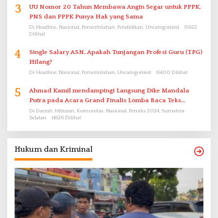
3
UU Nomor 20 Tahun Membawa Angin Segar untuk PPPK.
PNS dan PPPK Punya Hak yang Sama
Di Headline, Nasional, Pemerintahan, Pendidikan, Uncategorized
15622
Dilihat
4
Single Salary ASN, Apakah Tunjangan Profesi Guru (TPG)
Hilang?
Di Headline, Nasional, Pemerintahan, Uncategorized
15400 Dilihat
5
Ahmad Kamil mendampingi Langsung Dike Mandala
Putra pada Acara Grand Finalis Lomba Baca Teks
Proklamasi Mirip Bung Karno di Bali
Di Daerah, Hiburan, Komunitas, Nasional, Pemilu 2024, Sumatera
Selatan
14526 Dilihat
Hukum dan Kriminal