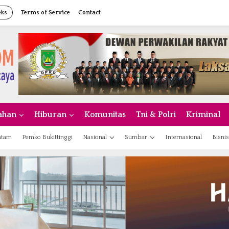
eks
Terms of Service
Contact
ahan
Hiburan
Komunitas
Tni & Polri
Kriminal
atam
Pemko Bukittinggi
Nasional
Sumbar
Internasional
Bisnis