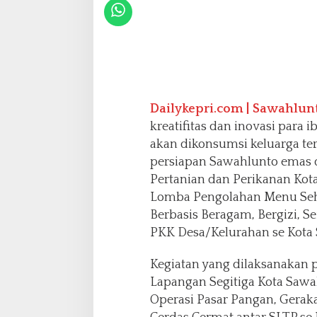
a
r
B
e
r
b
a
s
Dailykepri.com | Sawahlun
i
kreatifitas dan inovasi para
s
akan dikonsumsi keluarga te
B
persiapan Sawahlunto emas d
2
S
Pertanian dan Perikanan Kot
A
Lomba Pengolahan Menu Seh
:
Berbasis Beragam, Bergizi, 
U
PKK Desa/Kelurahan se Kota
p
a
y
Kegiatan yang dilaksanakan p
a
Lapangan Segitiga Kota Sawa
M
Operasi Pasar Pangan, Gera
e