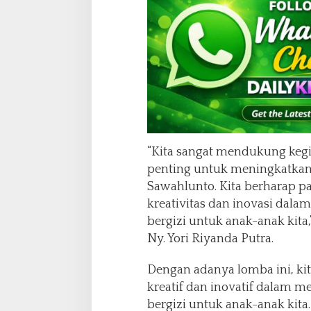
n
d
i
K
o
t
a
S
a
w
a
“Kita sangat mendukung kegia
h
penting untuk meningkatkan 
l
Sawahlunto. Kita berharap p
u
kreativitas dan inovasi dal
n
t
bergizi untuk anak-anak kita
o
Ny. Yori Riyanda Putra.
Dengan adanya lomba ini, kit
kreatif dan inovatif dalam 
bergizi untuk anak-anak kita