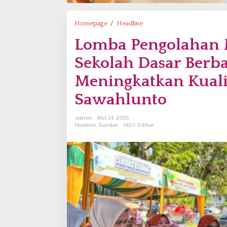
Homepage
/
Headline
L
o
Lomba Pengolahan 
m
b
Sekolah Dasar Berba
a
P
Meningkatkan Kuali
e
Sawahlunto
n
g
o
Admin
Mei 24, 2025
l
Headline
,
Sumbar
3420 Dilihat
a
h
a
n
M
e
n
u
S
e