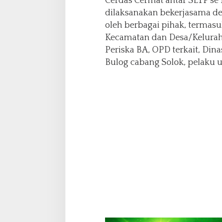
Cerdas Cermat antar SLTP se 
n
i
dilaksanakan bekerjasama de
n
oleh berbagai pihak, termasu
g
Kecamatan dan Desa/Kelurah
k
Periska BA, OPD terkait, Di
a
t
Bulog cabang Solok, pelaku 
k
a
n
K
u
a
l
i
t
a
s
P
a
n
g
a