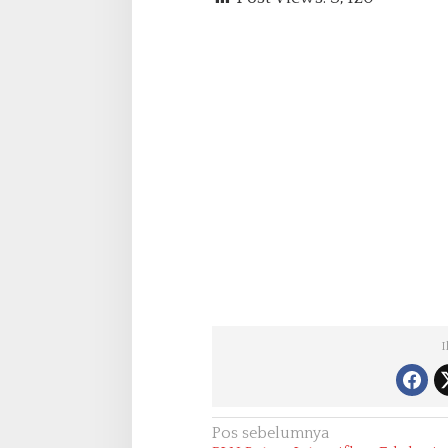
I
N
Pos sebelumnya