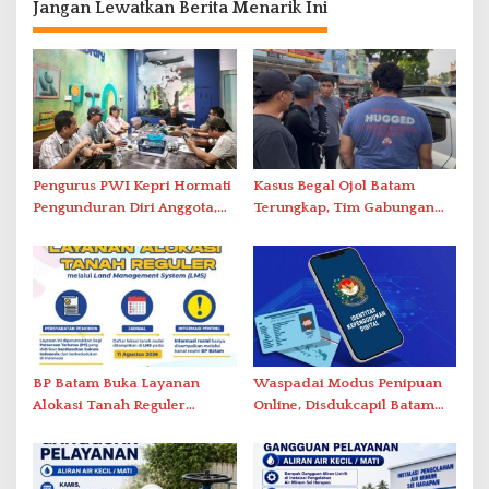
Jangan Lewatkan Berita Menarik Ini
Pengurus PWI Kepri Hormati
Kasus Begal Ojol Batam
Pengunduran Diri Anggota,
Terungkap, Tim Gabungan
Segera Koordinasi
Polda Kepri Bekuk Pelaku di
Administrasi ke Pusat
Simpang Dam
BP Batam Buka Layanan
Waspadai Modus Penipuan
Alokasi Tanah Reguler
Online, Disdukcapil Batam
Berbasis Digital Melalui LMS
Tegaskan Aktivasi IKD Wajib
Tatap Muka