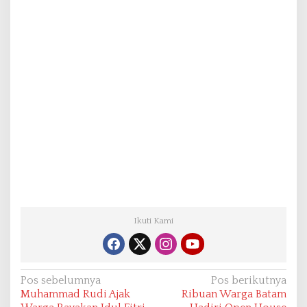
Ikuti Kami
N
Pos sebelumnya
Pos berikutnya
Muhammad Rudi Ajak
Ribuan Warga Batam
a