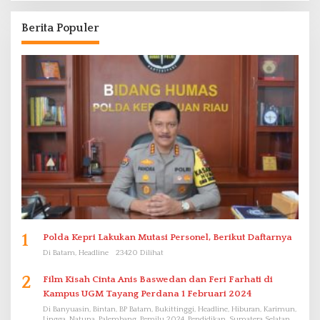
Berita Populer
1
Polda Kepri Lakukan Mutasi Personel, Berikut Daftarnya
Di Batam, Headline
23420 Dilihat
2
Film Kisah Cinta Anis Baswedan dan Feri Farhati di
Kampus UGM Tayang Perdana 1 Februari 2024
Di Banyuasin, Bintan, BP Batam, Bukittinggi, Headline, Hiburan, Karimun,
Lingga, Natuna, Palembang, Pemilu 2024, Pendidikan, Sumatera Selatan,