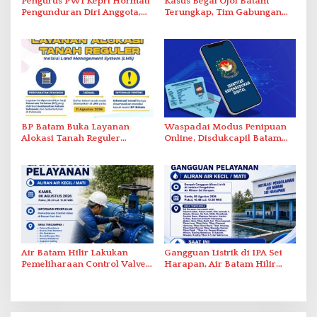
Pengurus PWI Kepri Hormati
Kasus Begal Ojol Batam
Pengunduran Diri Anggota,
Terungkap, Tim Gabungan
Segera Koordinasi
Polda Kepri Bekuk Pelaku di
Administrasi ke Pusat
Simpang Dam
BP Batam Buka Layanan
Waspadai Modus Penipuan
Alokasi Tanah Reguler
Online, Disdukcapil Batam
Berbasis Digital Melalui LMS
Tegaskan Aktivasi IKD Wajib
Tatap Muka
Air Batam Hilir Lakukan
Gangguan Listrik di IPA Sei
Pemeliharaan Control Valve,
Harapan, Air Batam Hilir
Ini Daftar Area Terdampak
Percepat Normalisasi
Pasokan Air