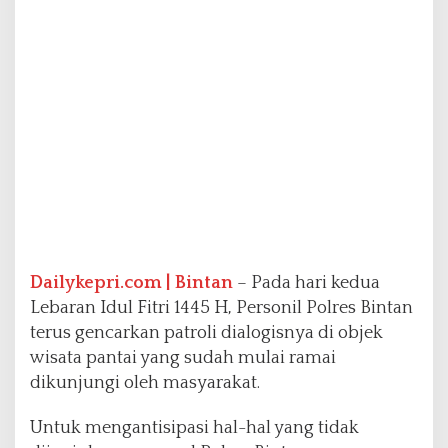
k
a
n
P
a
t
r
o
l
i
d
a
n
B
Dailykepri.com | Bintan
– Pada hari kedua
e
r
Lebaran Idul Fitri 1445 H, Personil Polres Bintan
i
terus gencarkan patroli dialogisnya di objek
H
wisata pantai yang sudah mulai ramai
i
dikunjungi oleh masyarakat.
m
b
a
Untuk mengantisipasi hal-hal yang tidak
u