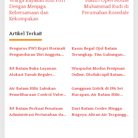
Warga Rayakan Idul Fitri
Hadiri Open House
v
Dengan Menjaga
Muhammad Rudi di
Kebersamaan dan
Perumahan Rosedale
i
Kekompakan
g
a
Artikel Terkait
s
i
Pengurus PWI Kepri Hormati
Kasus Begal Ojol Batam
Pengunduran Diri Anggota,
Terungkap, Tim Gabungan
p
Segera Koordinasi
Polda Kepri Bekuk Pelaku di
o
Administrasi ke Pusat
Simpang Dam
BP Batam Buka Layanan
Waspadai Modus Penipuan
s
Alokasi Tanah Reguler
Online, Disdukcapil Batam
Berbasis Digital Melalui LMS
Tegaskan Aktivasi IKD Wajib
Tatap Muka
Air Batam Hilir Lakukan
Gangguan Listrik di IPA Sei
Pemeliharaan Control Valve,
Harapan, Air Batam Hilir
Ini Daftar Area Terdampak
Percepat Normalisasi
Pasokan Air
BP Batam Perkuat Penataan
Dari Batam Centre Hingga
Administrasi Pertanahan dan
Nagoya, Aliran Air Terganggu
Pemanfaatan Ruang Laut
Akibat Listrik Padam di IPA
Duriangkang