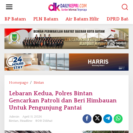
L
e
w
BP Batam
PLN Batam
Air Batam Hilir
DPRD Bata
a
t
i
k
e
k
o
n
t
e
n
Homepage
/
Bintan
L
e
Lebaran Kedua, Polres Bintan
b
Gencarkan Patroli dan Beri Himbauan
a
r
Untuk Pengunjung Pantai
a
Admin
April 11, 2024
n
Bintan
,
Headline
808 Dilihat
K
e