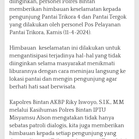
diinginkan, personel Polres Bintan
a
memberikan himbauan keselamatan kepada
n
pengunjung Pantai Trikora 4 dan Pantai Tergok
U
n
yang dilakukan oleh personel Pos Pelayanan
t
Pantai Trikora, Kamis (11-4-2024).
u
k
Himbauan keselamatan ini dilakukan untuk
P
e
mengantisipasi terjadinya hal-hal yang tidak
n
diinginkan selama masyarakat menikmati
g
liburannya dengan cara meninjau langsung ke
u
lokasi pantai dan mengin pengunjung agar
n
j
berhati hati saat berwisata.
u
n
Kapolres Bintan AKBP Riky Iswoyo, S.I.K., M.M
g
melalui Kasihumas Polres Bintan IPTU
P
a
Misyamsu Alson mengatakan tidak hanya
n
sebatas patroli dialogis, kita juga memberikan
t
himbauan kepada setiap pengunjung yang
a