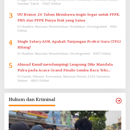
Sumbar, Tokoh
17827 Dilihat
3
UU Nomor 20 Tahun Membawa Angin Segar untuk PPPK.
PNS dan PPPK Punya Hak yang Sama
Di Headline, Nasional, Pemerintahan, Pendidikan, Uncategorized
15621
Dilihat
4
Single Salary ASN, Apakah Tunjangan Profesi Guru (TPG)
Hilang?
Di Headline, Nasional, Pemerintahan, Uncategorized
15397 Dilihat
5
Ahmad Kamil mendampingi Langsung Dike Mandala
Putra pada Acara Grand Finalis Lomba Baca Teks
Proklamasi Mirip Bung Karno di Bali
Di Daerah, Hiburan, Komunitas, Nasional, Pemilu 2024, Sumatera
Selatan
14520 Dilihat
Hukum dan Kriminal