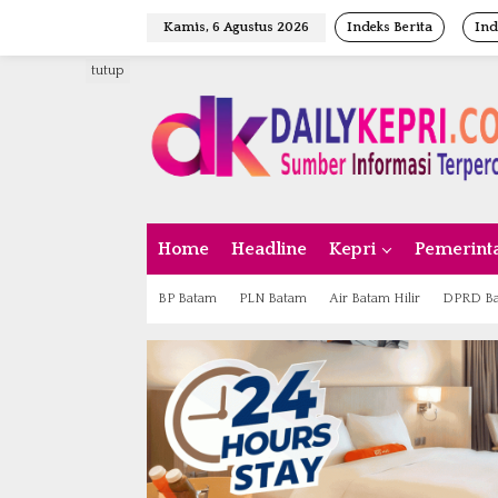
L
Kamis, 6 Agustus 2026
Indeks Berita
Ind
e
w
tutup
a
t
i
k
e
k
o
n
Home
Headline
Kepri
Pemerint
t
e
n
BP Batam
PLN Batam
Air Batam Hilir
DPRD B