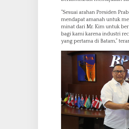
h
“Sesuai arahan Presiden Pra
mendapat amanah untuk mem
minat dari Mr. Kim untuk ber
bagi kami karena industri re
yang pertama di Batam,” teran