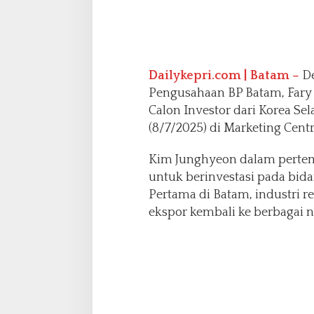
h
i
n
e
r
Dailykepri.com | Batam –
De
y
Pengusahaan BP Batam, Fary
O
i
Calon Investor dari Korea Se
l
(8/7/2025) di Marketing Cent
P
e
Kim Junghyeon dalam perte
r
untuk berinvestasi pada bid
t
a
Pertama di Batam, industri r
m
ekspor kembali ke berbagai n
a
d
i
B
a
t
a