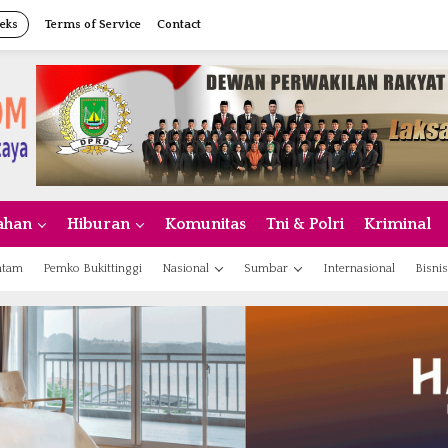
eks
Terms of Service
Contact
ahan
Hiburan
Komunitas
Tni & Polri
Kriminal
atam
Pemko Bukittinggi
Nasional
Sumbar
Internasional
Bisnis