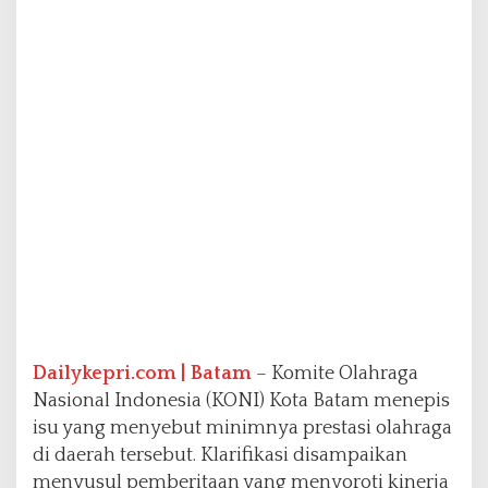
e
r
a
s
a
l
d
a
r
i
P
e
m
b
i
n
a
Dailykepri.com | Batam
– Komite Olahraga
a
n
Nasional Indonesia (KONI) Kota Batam menepis
D
isu yang menyebut minimnya prestasi olahraga
a
di daerah tersebut. Klarifikasi disampaikan
e
menyusul pemberitaan yang menyoroti kinerja
r