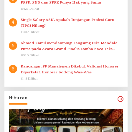
PPPK. PNS dan PPPK Punya Hak yang Sama
15623 Dilihat
Single Salary ASN, Apakah Tunjangan Profesi Guru
4
(TPG) Hilang?
15407 Dilihat
Ahmad Kamil mendampingi Langsung Dike Mandala
5
Putra pada Acara Grand Finalis Lomba Baca Teks
Proklamasi Mirip Bung Karno di Bali
14530 Dilihat
Rancangan PP Manajemen Dikebut, Validasi Honorer
6
Diperketat, Honorer Bodong Was-Was
14115 Dilihat
Hiburan