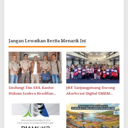
Jangan Lewatkan Berita Menarik Ini
Lindungi Tim SK4, Kantor
JNE Tanjungpinang Dorong
Hukum Lentera Keadilan
Akselerasi Digital UMKM
Laporkan Dugaan
Lewat AIM ASEAN Roadshow
Perlawanan ke Petugas di
2026
Bukik Batarah