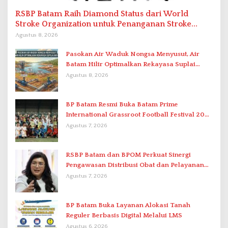
RSBP Batam Raih Diamond Status dari World
Stroke Organization untuk Penanganan Stroke
Berstandar Internasional
Agustus 8, 2026
Pasokan Air Waduk Nongsa Menyusut, Air
Batam Hilir Optimalkan Rekayasa Suplai
Antar-IPAM
Agustus 8, 2026
BP Batam Resmi Buka Batam Prime
International Grassroot Football Festival 2026
di Stadion Temenggung Abdul Jamal
Agustus 7, 2026
RSBP Batam dan BPOM Perkuat Sinergi
Pengawasan Distribusi Obat dan Pelayanan
Kefarmasian
Agustus 7, 2026
BP Batam Buka Layanan Alokasi Tanah
Reguler Berbasis Digital Melalui LMS
Agustus 6, 2026