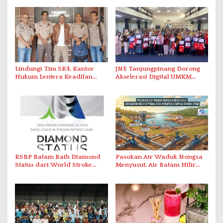
Lindungi Tim SK4, Kantor
JNE Tanjungpinang Dorong
Hukum Lentera Keadilan
Akselerasi Digital UMKM
Laporkan Dugaan
Lewat AIM ASEAN Roadshow
Perlawanan ke Petugas di
2026
Bukik Batarah
RSBP Batam Raih Diamond
Pasokan Air Waduk Nongsa
Status dari World Stroke
Menyusut, Air Batam Hilir
Organization untuk
Optimalkan Rekayasa Suplai
Penanganan Stroke
Antar-IPAM
Berstandar Internasional