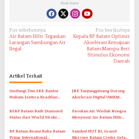
Ikuti Kami
N
Pos sebelumnya
Pos berikutnya
Air Batam Hilir Tegaskan
Kepala BP Batam Optimis
a
Larangan Sambungan Air
Akselerasi Kemajuan
v
Ilegal
Batam Mampu Beri
Stimulus Ekonomi
i
Daerah
g
a
Artikel Terkait
s
i
Lindungi Tim SK4, Kantor
JNE Tanjungpinang Dorong
Hukum Lentera Keadilan
Akselerasi Digital UMKM
p
Laporkan Dugaan
Lewat AIM ASEAN Roadshow
o
Perlawanan ke Petugas di
2026
RSBP Batam Raih Diamond
Pasokan Air Waduk Nongsa
s
Bukik Batarah
Status dari World Stroke
Menyusut, Air Batam Hilir
Organization untuk
Optimalkan Rekayasa Suplai
Penanganan Stroke
Antar-IPAM
BP Batam Resmi Buka Batam
Sambut HUT RI, Grand
Berstandar Internasional
Prime International
Mercure Batam Centre Gelar