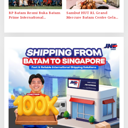
BP Batam Resmi Buka Batam
Sambut HUT RI, Grand
Prime International
Mercure Batam Centre Gelar
Grassroot Football Festival
Promo Kuliner ‘Flavours of
2026 di Stadion Temenggung
Nusantara’
Abdul Jamal