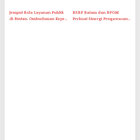
Grassroot Football Festival
Promo Kuliner ‘Flavours of
2026 di Stadion Temenggung
Nusantara’
Jemput Bola Layanan Publik
RSBP Batam dan BPOM
Abdul Jamal
di Bintan, Ombudsman Kepri
Perkuat Sinergi Pengawasan
Serap Keluhan Bansos hingga
Distribusi Obat dan
Solar Nelayan
Pelayanan Kefarmasian