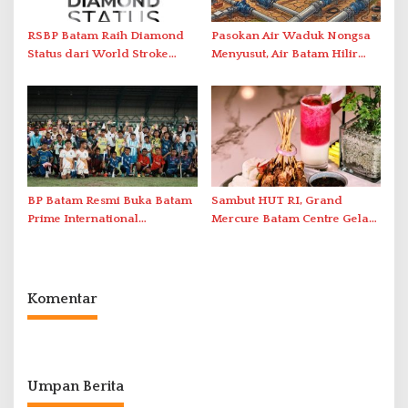
RSBP Batam Raih Diamond
Pasokan Air Waduk Nongsa
Status dari World Stroke
Menyusut, Air Batam Hilir
Organization untuk
Optimalkan Rekayasa Suplai
Penanganan Stroke
Antar-IPAM
Berstandar Internasional
BP Batam Resmi Buka Batam
Sambut HUT RI, Grand
Prime International
Mercure Batam Centre Gelar
Grassroot Football Festival
Promo Kuliner ‘Flavours of
2026 di Stadion Temenggung
Nusantara’
Abdul Jamal
Komentar
Umpan Berita