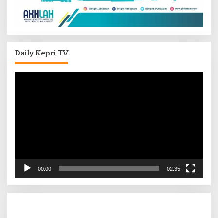
Daily Kepri TV
Pemutar
Video
00:00
02:35