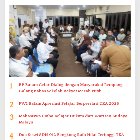
1
BP Batam Gelar Dialog dengan Masyarakat Rempang –
Galang Bahas Sekolah Rakyat Merah Putih
2
PWI Batam Apresiasi Pelajar Berprestasi TKA 2026
3
Mahasiswa Uniba Belajar Hukum dari Warisan Budaya
Melayu
4
Dua Siswi SDN 012 Bengkong Raih Nilai Tertinggi TKA