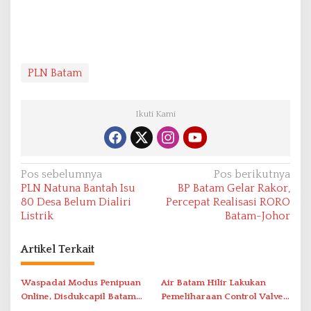
PLN Batam
Ikuti Kami
N
Pos sebelumnya
Pos berikutnya
PLN Natuna Bantah Isu
BP Batam Gelar Rakor,
a
80 Desa Belum Dialiri
Percepat Realisasi RORO
v
Listrik
Batam-Johor
i
Artikel Terkait
g
a
Waspadai Modus Penipuan
Air Batam Hilir Lakukan
s
Online, Disdukcapil Batam
Pemeliharaan Control Valve,
Tegaskan Aktivasi IKD Wajib
Ini Daftar Area Terdampak