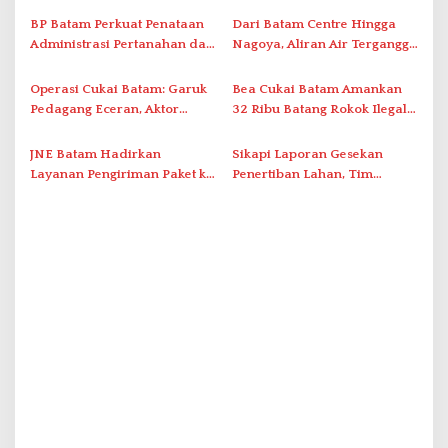
i
Tatap Muka
p
BP Batam Perkuat Penataan
Dari Batam Centre Hingga
Administrasi Pertanahan dan
Nagoya, Aliran Air Terganggu
o
Pemanfaatan Ruang Laut
Akibat Listrik Padam di IPA
s
Duriangkang
Operasi Cukai Batam: Garuk
Bea Cukai Batam Amankan
Pedagang Eceran, Aktor
32 Ribu Batang Rokok Ilegal
Intelektual Rokok Ilegal Tak
dalam Operasi Cukai
Tersentuh?
JNE Batam Hadirkan
Sikapi Laporan Gesekan
Layanan Pengiriman Paket ke
Penertiban Lahan, Tim
Singapura Mulai Rp100 Ribu
Hukum Terlapor Memenuhi
Undangan Klarifikasi Polresta
Bukittinggi