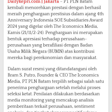
Dailykepri.com | Jakarta
– PT PLN Batam
d
kembali menorehkan prestasi dengan berhasil
i
meraih penghargaan prestisius dalam ajang 4th
a
r
Anniversary Indonesia SOE Subsidiaries Award
i
2024 yang digelar oleh The Iconomics Media,
e
Kamis (21/11/2-24). Penghargaan ini merupakan
s
bentuk apresiasi terhadap perusahaan-
A
w
perusahaan yang berafiliasi dengan Badan
a
Usaha Milik Negara (BUMN) atas kontribusi
r
mereka bagi perekonomian dan masyarakat.
d
2
Dalam surat resmi yang ditandatangani oleh
0
2
Bram S. Putro, Founder & CEO The Iconomics
4
Media, PT PLN Batam terpilih sebagai salah satu
penerima penghargaan setelah melalui proses
seleksi ketat. Penilaian dilakukan berdasarkan
media monitoring yang mencakup analisis
pemberitaan terkait perusahaan, sentiment