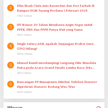
Film Kisah Cinta Anis Baswedan dan Feri Farhati di
2
Kampus UGM Tayang Perdana 1 Februari 2024
17821 Dilihat
UU Nomor 20 Tahun Membawa Angin Segar untuk
3
PPPK. PNS dan PPPK Punya Hak yang Sama
15617 Dilihat
Single Salary ASN, Apakah Tunjangan Profesi Guru
4
(TPG) Hilang?
15390 Dilihat
Ahmad Kamil mendampingi Langsung Dike Mandala
5
Putra pada Acara Grand Finalis Lomba Baca Teks
Proklamasi Mirip Bung Karno di Bali
14513 Dilihat
Rancangan PP Manajemen Dikebut, Validasi Honorer
6
Diperketat, Honorer Bodong Was-Was
14105 Dilihat
Hiburan