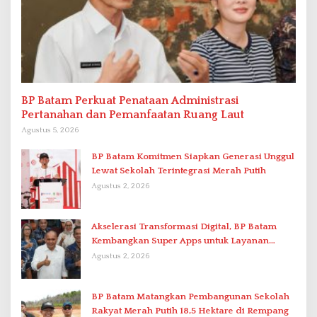
BP Batam Perkuat Penataan Administrasi
Pertanahan dan Pemanfaatan Ruang Laut
Agustus 5, 2026
BP Batam Komitmen Siapkan Generasi Unggul
Lewat Sekolah Terintegrasi Merah Putih
Agustus 2, 2026
Akselerasi Transformasi Digital, BP Batam
Kembangkan Super Apps untuk Layanan
Terpadu
Agustus 2, 2026
BP Batam Matangkan Pembangunan Sekolah
Rakyat Merah Putih 18,5 Hektare di Rempang