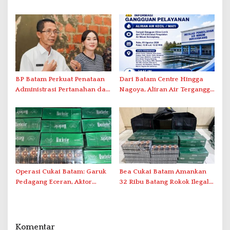
Tegaskan Aktivasi IKD Wajib
Ini Daftar Area Terdampak
Tatap Muka
BP Batam Perkuat Penataan
Dari Batam Centre Hingga
Administrasi Pertanahan dan
Nagoya, Aliran Air Terganggu
Pemanfaatan Ruang Laut
Akibat Listrik Padam di IPA
Duriangkang
Operasi Cukai Batam: Garuk
Bea Cukai Batam Amankan
Pedagang Eceran, Aktor
32 Ribu Batang Rokok Ilegal
Intelektual Rokok Ilegal Tak
dalam Operasi Cukai
Tersentuh?
Komentar