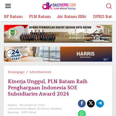
L
e
w
BP Batam
PLN Batam
Air Batam Hilir
DPRD Bata
a
t
i
k
e
k
o
n
t
e
n
Homepage
/
Advertisement
K
i
Kinerja Unggul, PLN Batam Raih
n
Penghargaan Indonesia SOE
e
r
Subsidiaries Award 2024
j
a
Redaksi
November 22, 2024
U
Advertisement
,
Batam
,
Economy
,
Headline
,
Nasional
3139 Dilihat
n