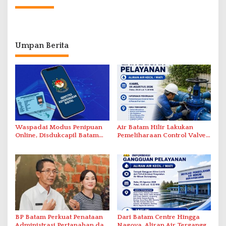
Umpan Berita
Waspadai Modus Penipuan
Air Batam Hilir Lakukan
Online, Disdukcapil Batam
Pemeliharaan Control Valve,
Tegaskan Aktivasi IKD Wajib
Ini Daftar Area Terdampak
Tatap Muka
BP Batam Perkuat Penataan
Dari Batam Centre Hingga
Administrasi Pertanahan dan
Nagoya, Aliran Air Terganggu