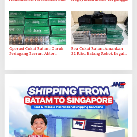
Pemanfaatan Ruang Laut
Akibat Listrik Padam di IPA
Duriangkang
Operasi Cukai Batam: Garuk
Bea Cukai Batam Amankan
Pedagang Eceran, Aktor
32 Ribu Batang Rokok Ilegal
Intelektual Rokok Ilegal Tak
dalam Operasi Cukai
Tersentuh?