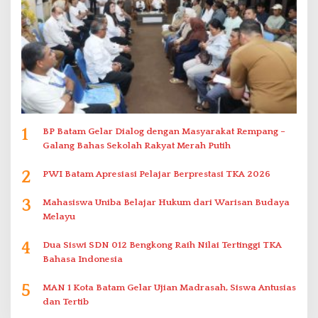
1
BP Batam Gelar Dialog dengan Masyarakat Rempang –
Galang Bahas Sekolah Rakyat Merah Putih
2
PWI Batam Apresiasi Pelajar Berprestasi TKA 2026
3
Mahasiswa Uniba Belajar Hukum dari Warisan Budaya
Melayu
4
Dua Siswi SDN 012 Bengkong Raih Nilai Tertinggi TKA
Bahasa Indonesia
5
MAN 1 Kota Batam Gelar Ujian Madrasah, Siswa Antusias
dan Tertib