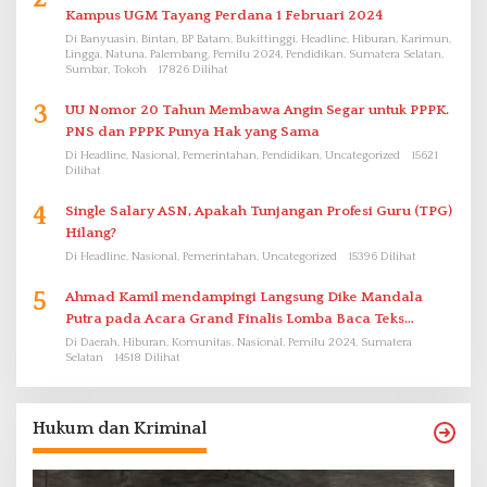
Kampus UGM Tayang Perdana 1 Februari 2024
Di Banyuasin, Bintan, BP Batam, Bukittinggi, Headline, Hiburan, Karimun,
Lingga, Natuna, Palembang, Pemilu 2024, Pendidikan, Sumatera Selatan,
Sumbar, Tokoh
17826 Dilihat
3
UU Nomor 20 Tahun Membawa Angin Segar untuk PPPK.
PNS dan PPPK Punya Hak yang Sama
Di Headline, Nasional, Pemerintahan, Pendidikan, Uncategorized
15621
Dilihat
4
Single Salary ASN, Apakah Tunjangan Profesi Guru (TPG)
Hilang?
Di Headline, Nasional, Pemerintahan, Uncategorized
15396 Dilihat
5
Ahmad Kamil mendampingi Langsung Dike Mandala
Putra pada Acara Grand Finalis Lomba Baca Teks
Proklamasi Mirip Bung Karno di Bali
Di Daerah, Hiburan, Komunitas, Nasional, Pemilu 2024, Sumatera
Selatan
14518 Dilihat
Hukum dan Kriminal