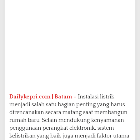
n
s
t
a
l
a
s
i
L
i
s
t
r
i
k
R
Dailykepri.com | Batam –
Instalasi listrik
u
menjadi salah satu bagian penting yang harus
m
direncanakan secara matang saat membangun
a
h
rumah baru. Selain mendukung kenyamanan
B
penggunaan perangkat elektronik, sistem
a
kelistrikan yang baik juga menjadi faktor utama
r