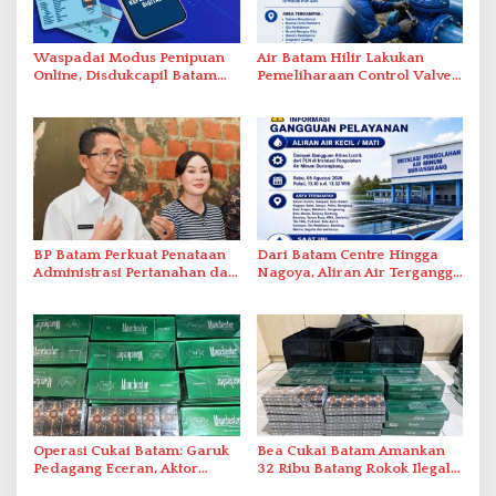
Waspadai Modus Penipuan
Air Batam Hilir Lakukan
Online, Disdukcapil Batam
Pemeliharaan Control Valve,
Tegaskan Aktivasi IKD Wajib
Ini Daftar Area Terdampak
Tatap Muka
BP Batam Perkuat Penataan
Dari Batam Centre Hingga
Administrasi Pertanahan dan
Nagoya, Aliran Air Terganggu
Pemanfaatan Ruang Laut
Akibat Listrik Padam di IPA
Duriangkang
Operasi Cukai Batam: Garuk
Bea Cukai Batam Amankan
Pedagang Eceran, Aktor
32 Ribu Batang Rokok Ilegal
Intelektual Rokok Ilegal Tak
dalam Operasi Cukai