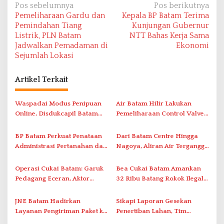
N
Pos sebelumnya
Pos berikutnya
Pemeliharaan Gardu dan
Kepala BP Batam Terima
a
Pemindahan Tiang
Kunjungan Gubernur
v
Listrik, PLN Batam
NTT Bahas Kerja Sama
Jadwalkan Pemadaman di
Ekonomi
i
Sejumlah Lokasi
g
a
Artikel Terkait
s
i
Waspadai Modus Penipuan
Air Batam Hilir Lakukan
Online, Disdukcapil Batam
Pemeliharaan Control Valve,
p
Tegaskan Aktivasi IKD Wajib
Ini Daftar Area Terdampak
o
Tatap Muka
BP Batam Perkuat Penataan
Dari Batam Centre Hingga
s
Administrasi Pertanahan dan
Nagoya, Aliran Air Terganggu
Pemanfaatan Ruang Laut
Akibat Listrik Padam di IPA
Duriangkang
Operasi Cukai Batam: Garuk
Bea Cukai Batam Amankan
Pedagang Eceran, Aktor
32 Ribu Batang Rokok Ilegal
Intelektual Rokok Ilegal Tak
dalam Operasi Cukai
Tersentuh?
JNE Batam Hadirkan
Sikapi Laporan Gesekan
Layanan Pengiriman Paket ke
Penertiban Lahan, Tim
Singapura Mulai Rp100 Ribu
Hukum Terlapor Memenuhi