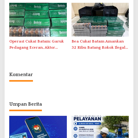
Duriangkang
Operasi Cukai Batam: Garuk
Bea Cukai Batam Amankan
Pedagang Eceran, Aktor
32 Ribu Batang Rokok Ilegal
Intelektual Rokok Ilegal Tak
dalam Operasi Cukai
Tersentuh?
Komentar
Umpan Berita