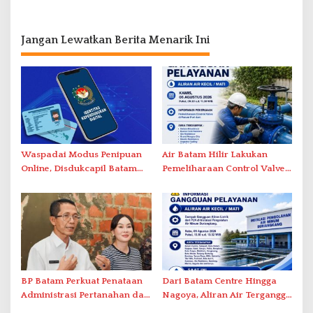
Jangan Lewatkan Berita Menarik Ini
Waspadai Modus Penipuan
Air Batam Hilir Lakukan
Online, Disdukcapil Batam
Pemeliharaan Control Valve,
Tegaskan Aktivasi IKD Wajib
Ini Daftar Area Terdampak
Tatap Muka
BP Batam Perkuat Penataan
Dari Batam Centre Hingga
Administrasi Pertanahan dan
Nagoya, Aliran Air Terganggu
Pemanfaatan Ruang Laut
Akibat Listrik Padam di IPA