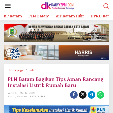
L
e
w
BP Batam
PLN Batam
Air Batam Hilir
DPRD Bata
a
t
i
k
e
k
o
n
t
e
n
Homepage
/
Batam
P
L
PLN Batam Bagikan Tips Aman Rancang
N
Instalasi Listrik Rumah Baru
B
a
Vania G
Mei 12, 2026
t
Batam
,
Headline
8933 Dilihat
a
m
B