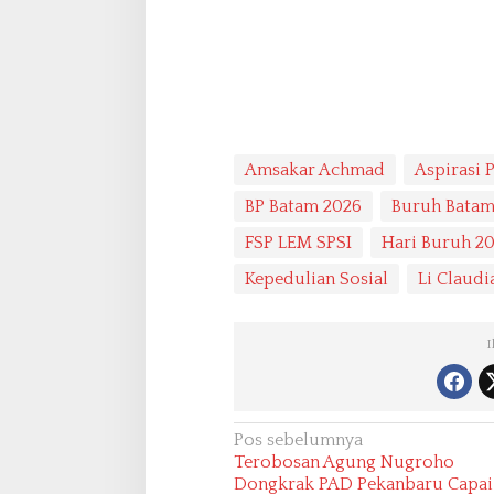
Amsakar Achmad
Aspirasi 
BP Batam 2026
Buruh Bata
FSP LEM SPSI
Hari Buruh 2
Kepedulian Sosial
Li Claudi
I
N
Pos sebelumnya
Terobosan Agung Nugroho
a
Dongkrak PAD Pekanbaru Capai