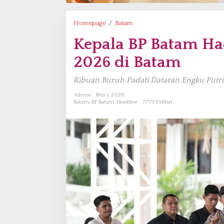
Homepage
/
Batam
K
e
Kepala BP Batam Ha
p
a
2026 di Batam
l
a
Ribuan Buruh Padati Dataran Engku Putri
B
P
Admin
Mei 1, 2026
Batam
,
BP Batam
,
Headline
7773 Dilihat
B
a
t
a
m
H
a
d
i
r
i
P
e