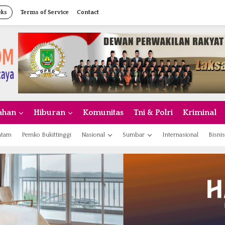
eks
Terms of Service
Contact
ahan
Hiburan
Komunitas
Tni & Polri
Kriminal
atam
Pemko Bukittinggi
Nasional
Sumbar
Internasional
Bisnis