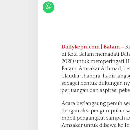
i
B
a
t
a
m
Dailykepri.com | Batam –
Ri
di Kota Batam memadati Data
2026) untuk memperingati Ha
Batam, Amsakar Achmad, ber
Claudia Chandra, hadir langs
sebagai bentuk dukungan ny
perjuangan dan aspirasi peker
Acara berlangsung penuh se
dengan aksi pengumpulan sa
mobil pengangkut sampah ke
Amsakar untuk dibawa ke T