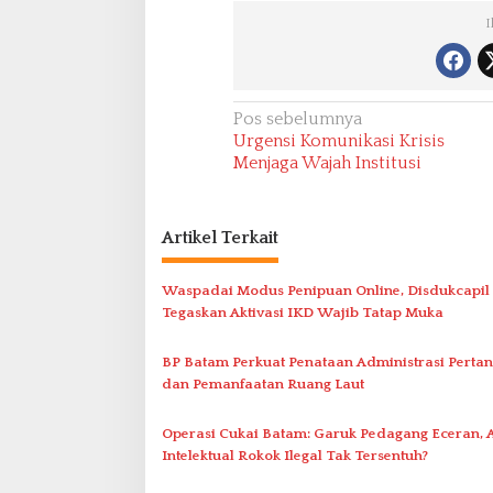
I
N
Pos sebelumnya
Urgensi Komunikasi Krisis
a
Menjaga Wajah Institusi
v
i
Artikel Terkait
g
a
Waspadai Modus Penipuan Online, Disdukcapil
s
Tegaskan Aktivasi IKD Wajib Tatap Muka
i
p
BP Batam Perkuat Penataan Administrasi Perta
dan Pemanfaatan Ruang Laut
o
s
Operasi Cukai Batam: Garuk Pedagang Eceran, 
Intelektual Rokok Ilegal Tak Tersentuh?