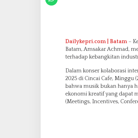
r
o
n
g
P
e
r
Dailykepri.com | Batam
– K
t
Batam, Amsakar Achmad, m
u
terhadap kebangkitan industr
m
b
Dalam konser kolaborasi inte
u
h
2025 di Cincai Cafe, Minggu
a
bahwa musik bukan hanya hi
n
ekonomi kreatif yang dapat
E
(Meetings, Incentives, Confer
k
o
n
o
m
i