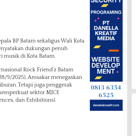
epala BP Batam sekaligus Wali Kota
enyatakan dukungan penuh
i musik di Kota Batam.
rnasional Rock Friend’z Batam
 (28/9/2025), Amsakar menegaskan
buran. Tetapi juga penggerak
 memperkuat sektor MICE
ences, dan Exhibitions).