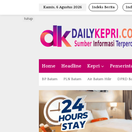
L
Kamis, 6 Agustus 2026
Indeks Berita
Ind
e
w
tutup
a
t
i
k
e
k
o
n
Home
Headline
Kepri
Pemerint
t
e
n
BP Batam
PLN Batam
Air Batam Hilir
DPRD B