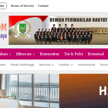
eks
Terms of Service
Contact
ahan
Hiburan
Komunitas
Tni & Polri
Kriminal
atam
Pemko Bukittinggi
Nasional
Sumbar
Internasional
Bisnis