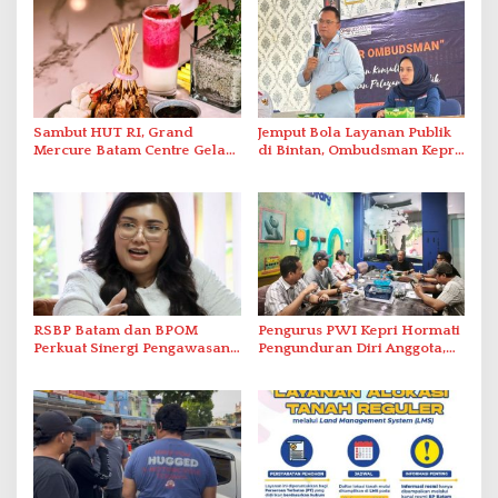
Sambut HUT RI, Grand
Jemput Bola Layanan Publik
Mercure Batam Centre Gelar
di Bintan, Ombudsman Kepri
Promo Kuliner ‘Flavours of
Serap Keluhan Bansos hingga
Nusantara’
Solar Nelayan
RSBP Batam dan BPOM
Pengurus PWI Kepri Hormati
Perkuat Sinergi Pengawasan
Pengunduran Diri Anggota,
Distribusi Obat dan
Segera Koordinasi
Pelayanan Kefarmasian
Administrasi ke Pusat