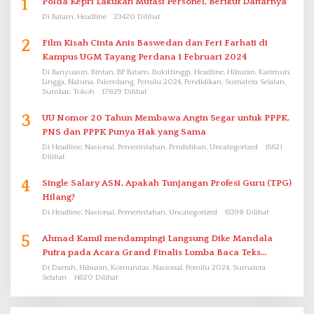
1
Polda Kepri Lakukan Mutasi Personel, Berikut Daftarnya
Di Batam, Headline
23420 Dilihat
2
Film Kisah Cinta Anis Baswedan dan Feri Farhati di
Kampus UGM Tayang Perdana 1 Februari 2024
Di Banyuasin, Bintan, BP Batam, Bukittinggi, Headline, Hiburan, Karimun,
Lingga, Natuna, Palembang, Pemilu 2024, Pendidikan, Sumatera Selatan,
Sumbar, Tokoh
17829 Dilihat
3
UU Nomor 20 Tahun Membawa Angin Segar untuk PPPK.
PNS dan PPPK Punya Hak yang Sama
Di Headline, Nasional, Pemerintahan, Pendidikan, Uncategorized
15621
Dilihat
4
Single Salary ASN, Apakah Tunjangan Profesi Guru (TPG)
Hilang?
Di Headline, Nasional, Pemerintahan, Uncategorized
15398 Dilihat
5
Ahmad Kamil mendampingi Langsung Dike Mandala
Putra pada Acara Grand Finalis Lomba Baca Teks
Proklamasi Mirip Bung Karno di Bali
Di Daerah, Hiburan, Komunitas, Nasional, Pemilu 2024, Sumatera
Selatan
14520 Dilihat