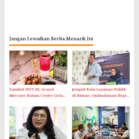
Jangan Lewatkan Berita Menarik Ini
Sambut HUT RI, Grand
Jemput Bola Layanan Publik
Mercure Batam Centre Gelar
di Bintan, Ombudsman Kepri
Promo Kuliner ‘Flavours of
Serap Keluhan Bansos hingga
Nusantara’
Solar Nelayan