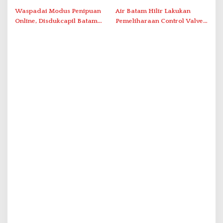
Simpang Dam
Waspadai Modus Penipuan
Air Batam Hilir Lakukan
Online, Disdukcapil Batam
Pemeliharaan Control Valve,
Tegaskan Aktivasi IKD Wajib
Ini Daftar Area Terdampak
Tatap Muka