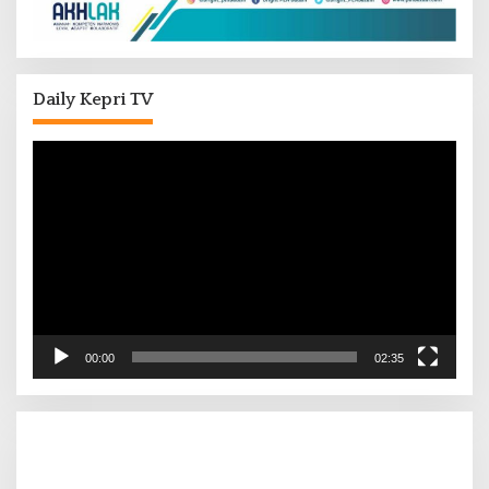
Daily Kepri TV
Pemutar
Video
00:00
02:35