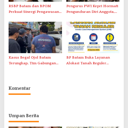
RSBP Batam dan BPOM
Pengurus PWI Kepri Hormati
Perkuat Sinergi Pengawasan
Pengunduran Diri Anggota,
Distribusi Obat dan
Segera Koordinasi
Pelayanan Kefarmasian
Administrasi ke Pusat
Kasus Begal Ojol Batam
BP Batam Buka Layanan
Terungkap, Tim Gabungan
Alokasi Tanah Reguler
Polda Kepri Bekuk Pelaku di
Berbasis Digital Melalui LMS
Simpang Dam
Komentar
Umpan Berita