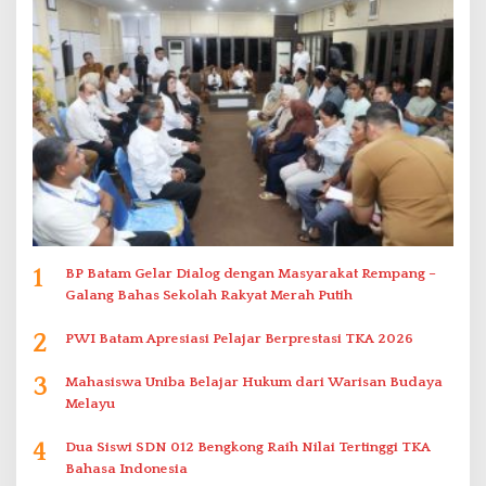
1
BP Batam Gelar Dialog dengan Masyarakat Rempang –
Galang Bahas Sekolah Rakyat Merah Putih
2
PWI Batam Apresiasi Pelajar Berprestasi TKA 2026
3
Mahasiswa Uniba Belajar Hukum dari Warisan Budaya
Melayu
4
Dua Siswi SDN 012 Bengkong Raih Nilai Tertinggi TKA
Bahasa Indonesia