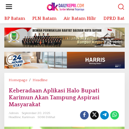
L
e
w
BP Batam
PLN Batam
Air Batam Hilir
DPRD Bata
a
t
i
k
e
k
o
n
t
e
n
Homepage
/
Headline
K
e
Keberadaan Aplikasi Halo Bupati
b
Karimun Akan Tampung Aspirasi
e
r
Masyarakat
a
Admin
September 20, 2025
d
Headline
,
Karimun
5066 Dilihat
a
a