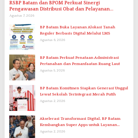
RSBP Batam dan BPOM Perkuat Sinergi
Pengawasan Distribusi Obat dan Pelayanan
Kefarmasian
Agustus 7, 2026
BP Batam Buka Layanan Alokasi Tanah
Reguler Berbasis Digital Melalui LMS
Agustus 6, 2026
BP Batam Perkuat Penataan Administrasi
Pertanahan dan Pemanfaatan Ruang Laut
Agustus 5, 2026
BP Batam Komitmen Siapkan Generasi Unggul
Lewat Sekolah Terintegrasi Merah Putih
Agustus 2, 2026
Akselerasi Transformasi Digital, BP Batam
Kembangkan Super Apps untuk Layanan
Terpadu
Agustus 2, 2026