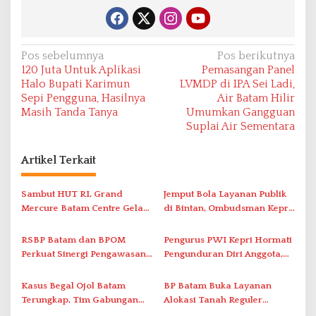
N
Pos sebelumnya
Pos berikutnya
120 Juta Untuk Aplikasi
Pemasangan Panel
a
Halo Bupati Karimun
LVMDP di IPA Sei Ladi,
v
Sepi Pengguna, Hasilnya
Air Batam Hilir
Masih Tanda Tanya
Umumkan Gangguan
i
Suplai Air Sementara
g
a
Artikel Terkait
s
i
Sambut HUT RI, Grand
Jemput Bola Layanan Publik
Mercure Batam Centre Gelar
di Bintan, Ombudsman Kepri
p
Promo Kuliner ‘Flavours of
Serap Keluhan Bansos hingga
o
Nusantara’
Solar Nelayan
RSBP Batam dan BPOM
Pengurus PWI Kepri Hormati
s
Perkuat Sinergi Pengawasan
Pengunduran Diri Anggota,
Distribusi Obat dan
Segera Koordinasi
Pelayanan Kefarmasian
Administrasi ke Pusat
Kasus Begal Ojol Batam
BP Batam Buka Layanan
Terungkap, Tim Gabungan
Alokasi Tanah Reguler
Polda Kepri Bekuk Pelaku di
Berbasis Digital Melalui LMS