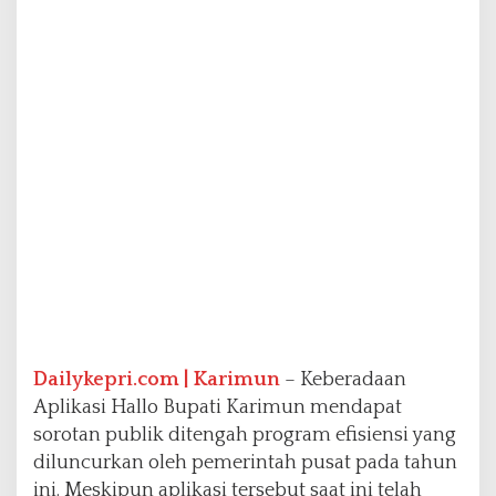
i
m
u
n
A
k
a
n
T
a
m
p
u
n
g
A
s
Dailykepri.com | Karimun
– Keberadaan
p
i
Aplikasi Hallo Bupati Karimun mendapat
r
sorotan publik ditengah program efisiensi yang
a
diluncurkan oleh pemerintah pusat pada tahun
s
ini. Meskipun aplikasi tersebut saat ini telah
i