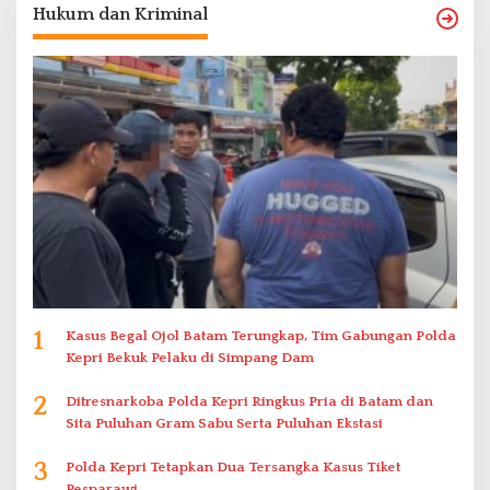
Hukum dan Kriminal
1
Kasus Begal Ojol Batam Terungkap, Tim Gabungan Polda
Kepri Bekuk Pelaku di Simpang Dam
2
Ditresnarkoba Polda Kepri Ringkus Pria di Batam dan
Sita Puluhan Gram Sabu Serta Puluhan Ekstasi
3
Polda Kepri Tetapkan Dua Tersangka Kasus Tiket
Pesparawi