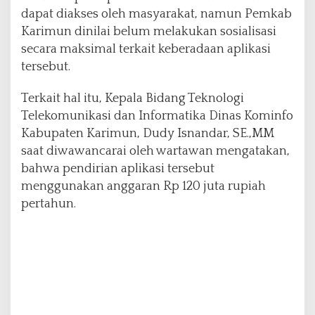
M
dapat diakses oleh masyarakat, namun Pemkab
a
Karimun dinilai belum melakukan sosialisasi
s
secara maksimal terkait keberadaan aplikasi
y
tersebut.
a
r
a
Terkait hal itu, Kepala Bidang Teknologi
k
Telekomunikasi dan Informatika Dinas Kominfo
a
Kabupaten Karimun, Dudy Isnandar, SE.,MM
t
saat diwawancarai oleh wartawan mengatakan,
bahwa pendirian aplikasi tersebut
menggunakan anggaran Rp 120 juta rupiah
pertahun.