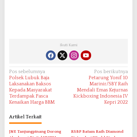
Ikuti Kami
N
Pos sebelumnya
Pos berikutnya
Polsek Lubuk Baja
Petarung Yonif 10
a
Laksanakan Baksos
Marinir/SBY Raih
v
Kepada Masyarakat
Mendali Emas Kejurnas
Terdampak Pasca
Kickboxing Indonesia IV
i
Kenaikan Harga BBM
Kepri 2022
g
a
Artikel Terkait
s
i
JNE Tanjungpinang Dorong
RSBP Batam Raih Diamond