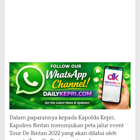
a
K
e
p
r
i
Dalam paparannya kepada Kapolda Kepri,
Kapolres Bintan menunjukan peta jalur event
Tour De Bintan 2022 yang akan dilalui oleh