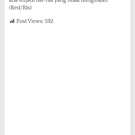
ada terjadi hal-hal yang tidak diinginkan.
(Red/Rls)
Post Views:
592