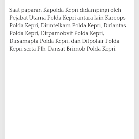
t
Saat paparan Kapolda Kepri didampingi oleh
a
n
Pejabat Utama Polda Kepri antara lain Karoops
2
Polda Kepri, Dirintelkam Polda Kepri, Dirlantas
0
Polda Kepri, Dirpamobvit Polda Kepri,
2
Dirsamapta Polda Kepri, dan Ditpolair Polda
2
D
Kepri serta Plh. Dansat Brimob Polda Kepri.
i
h
a
d
a
p
a
n
K
a
p
o
l
d