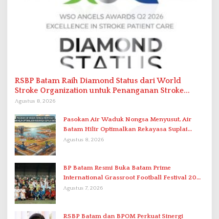
RSBP Batam Raih Diamond Status dari World
Stroke Organization untuk Penanganan Stroke
Berstandar Internasional
Agustus 8, 2026
Pasokan Air Waduk Nongsa Menyusut, Air
Batam Hilir Optimalkan Rekayasa Suplai
Antar-IPAM
Agustus 8, 2026
BP Batam Resmi Buka Batam Prime
International Grassroot Football Festival 2026
di Stadion Temenggung Abdul Jamal
Agustus 7, 2026
RSBP Batam dan BPOM Perkuat Sinergi