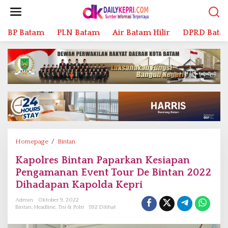
L
e
w
BP Batam
PLN Batam
Air Batam Hilir
DPRD Bata
a
t
i
k
e
k
o
n
t
e
n
Homepage
/
Bintan
K
a
Kapolres Bintan Paparkan Kesiapan
p
Pengamanan Event Tour De Bintan 2022
o
l
Dihadapan Kapolda Kepri
r
Admin
Oktober 9, 2022
e
Bintan
,
Headline
,
Tni & Polri
592 Dilihat
s
B