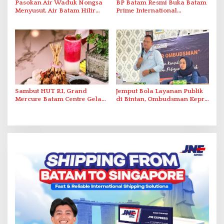
Pasokan Air Waduk Nongsa
BP Batam Resmi Buka Batam
Menyusut, Air Batam Hilir
Prime International
Optimalkan Rekayasa Suplai
Grassroot Football Festival
Antar-IPAM
2026 di Stadion Temenggung
Abdul Jamal
Sambut HUT RI, Grand
Jemput Bola Layanan Publik
Mercure Batam Centre Gelar
di Bintan, Ombudsman Kepri
Promo Kuliner ‘Flavours of
Serap Keluhan Bansos hingga
Nusantara’
Solar Nelayan