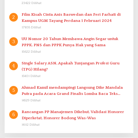
23422 Dilihat
Film Kisah Cinta Anis Baswedan dan Feri Farhati di
2
Kampus UGM Tayang Perdana 1 Februari 2024
17835 Dilihat
UU Nomor 20 Tahun Membawa Angin Segar untuk
3
PPPK. PNS dan PPPK Punya Hak yang Sama
15622 Dilihat
Single Salary ASN, Apakah Tunjangan Profesi Guru
4
(TPG) Hilang?
15401 Dilihat
Ahmad Kamil mendampingi Langsung Dike Mandala
5
Putra pada Acara Grand Finalis Lomba Baca Teks
Proklamasi Mirip Bung Karno di Bali
14529 Dilihat
Rancangan PP Manajemen Dikebut, Validasi Honorer
6
Diperketat, Honorer Bodong Was-Was
14112 Dilihat