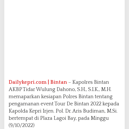
e
n
g
a
m
a
n
a
n
E
v
e
n
t
T
Dailykepri.com | Bintan
– Kapolres Bintan
o
AKBP Tidar Wulung Dahono, S.H., S.I.K., M.H.
u
memaparkan kesiapan Polres Bintan tentang
r
pengamanan event Tour De Bintan 2022 kepada
D
e
Kapolda Kepri Irjen. Pol. Dr. Aris Budiman, M.Si.
B
bertempat di Plaza Lagoi Bay, pada Minggu
i
(9/10/2022)
n