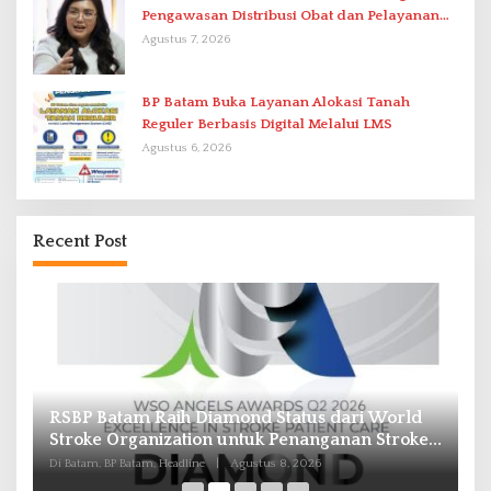
Pengawasan Distribusi Obat dan Pelayanan
Kefarmasian
Agustus 7, 2026
BP Batam Buka Layanan Alokasi Tanah
Reguler Berbasis Digital Melalui LMS
Agustus 6, 2026
Recent Post
Pasokan Air Waduk Nongsa Menyusut, Air
B
e
Batam Hilir Optimalkan Rekayasa Suplai Antar-
In
IPAM
d
Di Batam, BP Batam, Headline
|
Agustus 8, 2026
Di