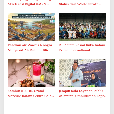
Akselerasi Digital UMKM
Status dari World Stroke
Lewat AIM ASEAN Roadshow
Organization untuk
2026
Penanganan Stroke
Berstandar Internasional
Pasokan Air Waduk Nongsa
BP Batam Resmi Buka Batam
Menyusut, Air Batam Hilir
Prime International
Optimalkan Rekayasa Suplai
Grassroot Football Festival
Antar-IPAM
2026 di Stadion Temenggung
Abdul Jamal
Sambut HUT RI, Grand
Jemput Bola Layanan Publik
Mercure Batam Centre Gelar
di Bintan, Ombudsman Kepri
Promo Kuliner ‘Flavours of
Serap Keluhan Bansos hingga
Nusantara’
Solar Nelayan