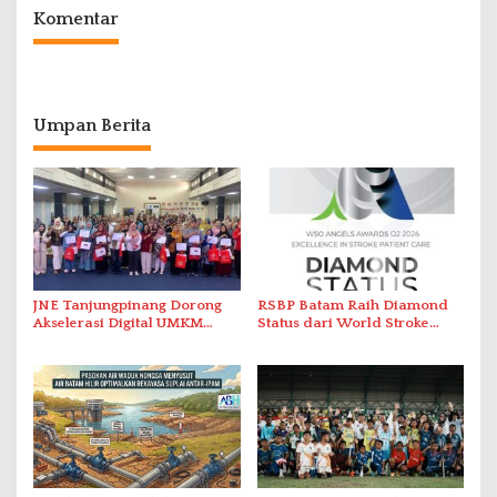
Komentar
Umpan Berita
JNE Tanjungpinang Dorong
RSBP Batam Raih Diamond
Akselerasi Digital UMKM
Status dari World Stroke
Lewat AIM ASEAN Roadshow
Organization untuk
2026
Penanganan Stroke
Berstandar Internasional