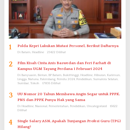
1
Polda Kepri Lakukan Mutasi Personel, Berikut Daftarnya
Di Batam, Headline
23422 Dilihat
2
Film Kisah Cinta Anis Baswedan dan Feri Farhati di
Kampus UGM Tayang Perdana 1 Februari 2024
Di Banyuasin, Bintan, BP Batam, Bukittinggi, Headline, Hiburan, Karimun,
Lingga, Natuna, Palembang, Pemilu 2024, Pendidikan, Sumatera Selatan,
Sumbar, Tokoh
17835 Dilihat
3
UU Nomor 20 Tahun Membawa Angin Segar untuk PPPK.
PNS dan PPPK Punya Hak yang Sama
Di Headline, Nasional, Pemerintahan, Pendidikan, Uncategorized
15622
Dilihat
4
Single Salary ASN, Apakah Tunjangan Profesi Guru (TPG)
Hilang?