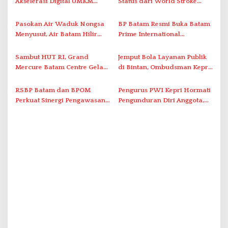
Akselerasi Digital UMKM
Status dari World Stroke
p
Lewat AIM ASEAN Roadshow
Organization untuk
o
2026
Penanganan Stroke
Pasokan Air Waduk Nongsa
BP Batam Resmi Buka Batam
s
Berstandar Internasional
Menyusut, Air Batam Hilir
Prime International
Optimalkan Rekayasa Suplai
Grassroot Football Festival
Antar-IPAM
2026 di Stadion Temenggung
Sambut HUT RI, Grand
Jemput Bola Layanan Publik
Abdul Jamal
Mercure Batam Centre Gelar
di Bintan, Ombudsman Kepri
Promo Kuliner ‘Flavours of
Serap Keluhan Bansos hingga
Nusantara’
Solar Nelayan
RSBP Batam dan BPOM
Pengurus PWI Kepri Hormati
Perkuat Sinergi Pengawasan
Pengunduran Diri Anggota,
Distribusi Obat dan
Segera Koordinasi
Pelayanan Kefarmasian
Administrasi ke Pusat