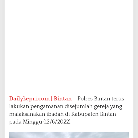
i
l
P
o
l
r
e
s
B
i
n
t
a
n
T
e
Dailykepri.com | Bintan
– Polres Bintan terus
r
u
lakukan pengamanan disejumlah gereja yang
s
malaksanakan ibadah di Kabupaten Bintan
L
pada Minggu (12/6/2022).
a
k
u