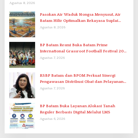
Berstandar Internasional
Agustus 8, 2026
Pasokan Air Waduk Nongsa Menyusut, Air
Batam Hilir Optimalkan Rekayasa Suplai
Antar-IPAM
Agustus 8, 2026
BP Batam Resmi Buka Batam Prime
International Grassroot Football Festival 2026
di Stadion Temenggung Abdul Jamal
Agustus 7, 2026
RSBP Batam dan BPOM Perkuat Sinergi
Pengawasan Distribusi Obat dan Pelayanan
Kefarmasian
Agustus 7, 2026
BP Batam Buka Layanan Alokasi Tanah
Reguler Berbasis Digital Melalui LMS
Agustus 6, 2026