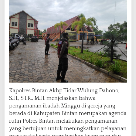
k
a
n
P
e
n
g
a
m
a
n
a
n
I
b
Kapolres Bintan Akbp Tidar Wulung Dahono,
a
S.H., S.I.K., M.H. menjelaskan bahwa
d
pengamanan ibadah Minggu di gereja yang
a
berada di Kabupaten Bintan merupakan agenda
h
d
rutin Polres Bintan melakukan pengamanan
i
yang bertujuan untuk meningkatkan pelayanan
G