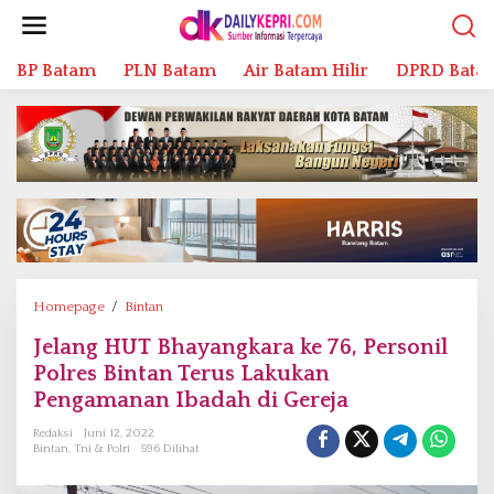
L
e
w
BP Batam
PLN Batam
Air Batam Hilir
DPRD Bata
a
t
i
k
e
k
o
n
t
e
n
Homepage
/
Bintan
J
e
Jelang HUT Bhayangkara ke 76, Personil
l
Polres Bintan Terus Lakukan
a
n
Pengamanan Ibadah di Gereja
g
Redaksi
Juni 12, 2022
H
Bintan
,
Tni & Polri
596 Dilihat
U
T