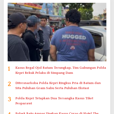
1
Kasus Begal Ojol Batam Terungkap, Tim Gabungan Polda
Kepri Bekuk Pelaku di Simpang Dam
2
Ditresnarkoba Polda Kepri Ringkus Pria di Batam dan
Sita Puluhan Gram Sabu Serta Puluhan Ekstasi
3
Polda Kepri Tetapkan Dua Tersangka Kasus Tiket
Pesparawi
Polsek Batu Ampar Ungkap Kasus Curas di Hotel The