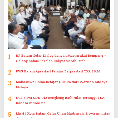
1
BP Batam Gelar Dialog dengan Masyarakat Rempang –
Galang Bahas Sekolah Rakyat Merah Putih
2
PWI Batam Apresiasi Pelajar Berprestasi TKA 2026
3
Mahasiswa Uniba Belajar Hukum dari Warisan Budaya
Melayu
4
Dua Siswi SDN 012 Bengkong Raih Nilai Tertinggi TKA
Bahasa Indonesia
5
MAN 1 Kota Batam Gelar Ujian Madrasah, Siswa Antusias