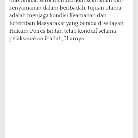
masyarakat serta memberikan keamanan dan
e
kenyamanan dalam beribadah, tujuan utama
r
e
adalah menjaga kondisi Keamanan dan
j
Ketertiban Masyarakat yang berada di wilayah
a
Hukum Polres Bintan tetap konduif selama
pelaksanakan ibadah, Ujarnya.