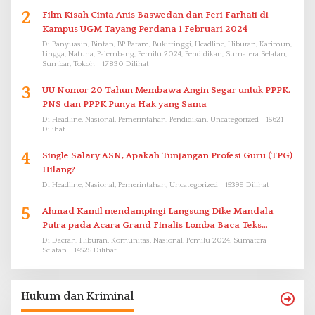
2
Film Kisah Cinta Anis Baswedan dan Feri Farhati di
Kampus UGM Tayang Perdana 1 Februari 2024
Di Banyuasin, Bintan, BP Batam, Bukittinggi, Headline, Hiburan, Karimun,
Lingga, Natuna, Palembang, Pemilu 2024, Pendidikan, Sumatera Selatan,
Sumbar, Tokoh
17830 Dilihat
3
UU Nomor 20 Tahun Membawa Angin Segar untuk PPPK.
PNS dan PPPK Punya Hak yang Sama
Di Headline, Nasional, Pemerintahan, Pendidikan, Uncategorized
15621
Dilihat
4
Single Salary ASN, Apakah Tunjangan Profesi Guru (TPG)
Hilang?
Di Headline, Nasional, Pemerintahan, Uncategorized
15399 Dilihat
5
Ahmad Kamil mendampingi Langsung Dike Mandala
Putra pada Acara Grand Finalis Lomba Baca Teks
Proklamasi Mirip Bung Karno di Bali
Di Daerah, Hiburan, Komunitas, Nasional, Pemilu 2024, Sumatera
Selatan
14525 Dilihat
Hukum dan Kriminal