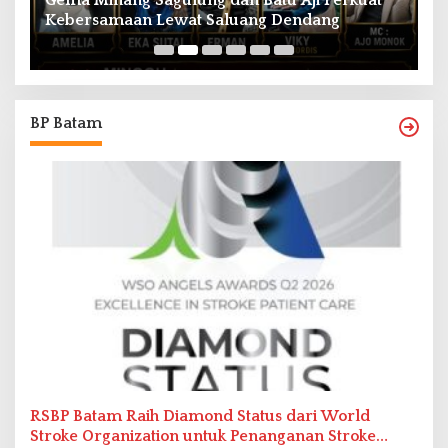
Aktor Epy Kusnandar Tutup Usia, Dunia
Hiburan Tanah Air Berduka
Ed
BP Batam
RSBP Batam Raih Diamond Status dari World
Stroke Organization untuk Penanganan Stroke