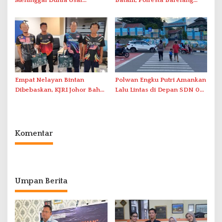
Meninggal Dunia Usai
Batam, Polresta Barelang
Dirawat di RSJKO Engku Haji
Gelar Patroli Sinergitas Lintas
Daud
Instansi
Empat Nelayan Bintan
Polwan Engku Putri Amankan
Dibebaskan, KJRI Johor Bahru
Lalu Lintas di Depan SDN 001
Fasilitasi Pemulangan ke
Sungai Panas
Indonesia
Komentar
Umpan Berita