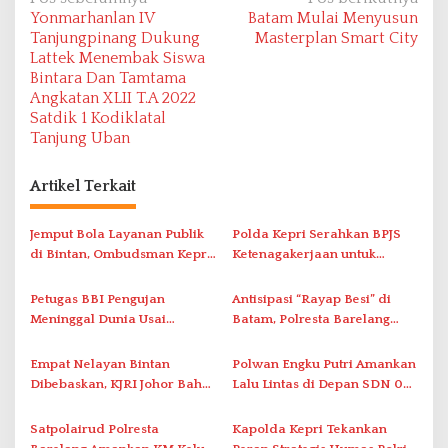
N
Yonmarhanlan IV
Batam Mulai Menyusun
a
Tanjungpinang Dukung
Masterplan Smart City
v
Lattek Menembak Siswa
Bintara Dan Tamtama
i
Angkatan XLII T.A 2022
g
Satdik 1 Kodiklatal
a
Tanjung Uban
s
Artikel Terkait
i
p
Jemput Bola Layanan Publik
Polda Kepri Serahkan BPJS
o
di Bintan, Ombudsman Kepri
Ketenagakerjaan untuk
s
Serap Keluhan Bansos hingga
Pegawai Honorer
Solar Nelayan
Petugas BBI Pengujan
Antisipasi “Rayap Besi” di
Meninggal Dunia Usai
Batam, Polresta Barelang
Dirawat di RSJKO Engku Haji
Gelar Patroli Sinergitas Lintas
Daud
Instansi
Empat Nelayan Bintan
Polwan Engku Putri Amankan
Dibebaskan, KJRI Johor Bahru
Lalu Lintas di Depan SDN 001
Fasilitasi Pemulangan ke
Sungai Panas
Indonesia
Satpolairud Polresta
Kapolda Kepri Tekankan