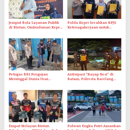
Jemput Bola Layanan Publik
Polda Kepri Serahkan BPJS
di Bintan, Ombudsman Kepri
Ketenagakerjaan untuk
Serap Keluhan Bansos hingga
Pegawai Honorer
Solar Nelayan
Petugas BBI Pengujan
Antisipasi “Rayap Besi” di
Meninggal Dunia Usai
Batam, Polresta Barelang
Dirawat di RSJKO Engku Haji
Gelar Patroli Sinergitas Lintas
Daud
Instansi
Empat Nelayan Bintan
Polwan Engku Putri Amankan