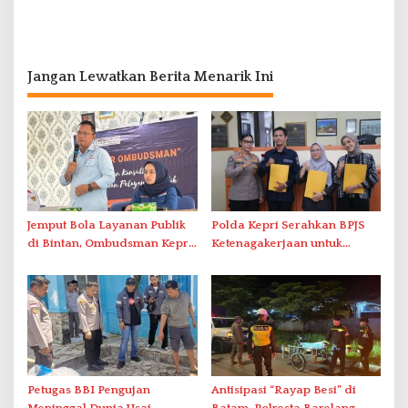
Jangan Lewatkan Berita Menarik Ini
Jemput Bola Layanan Publik
Polda Kepri Serahkan BPJS
di Bintan, Ombudsman Kepri
Ketenagakerjaan untuk
Serap Keluhan Bansos hingga
Pegawai Honorer
Solar Nelayan
Petugas BBI Pengujan
Antisipasi “Rayap Besi” di