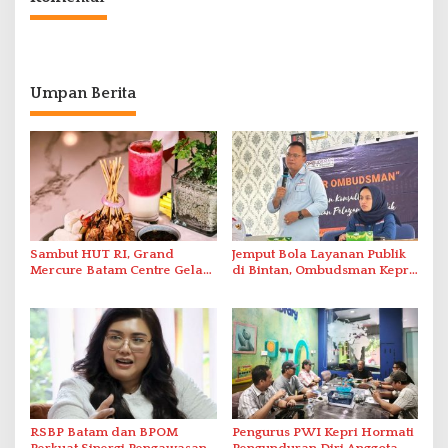
Umpan Berita
Sambut HUT RI, Grand
Jemput Bola Layanan Publik
Mercure Batam Centre Gelar
di Bintan, Ombudsman Kepri
Promo Kuliner ‘Flavours of
Serap Keluhan Bansos hingga
Nusantara’
Solar Nelayan
RSBP Batam dan BPOM
Pengurus PWI Kepri Hormati