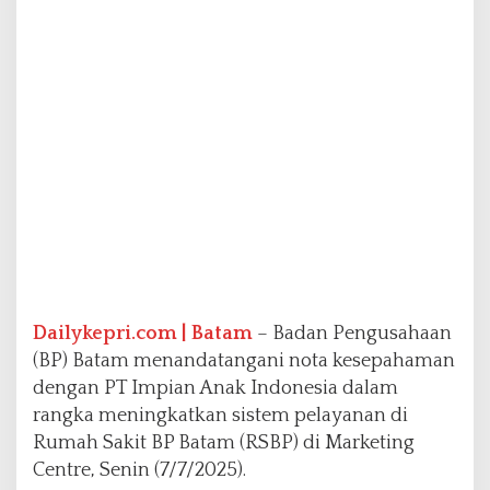
h
i
L
a
y
a
n
a
n
R
S
B
P
Dailykepri.com | Batam
– Badan Pengusahaan
(BP) Batam menandatangani nota kesepahaman
dengan PT Impian Anak Indonesia dalam
rangka meningkatkan sistem pelayanan di
Rumah Sakit BP Batam (RSBP) di Marketing
Centre, Senin (7/7/2025).