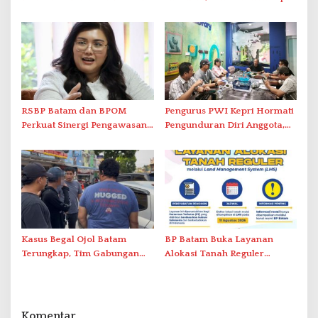
Promo Kuliner ‘Flavours of
Serap Keluhan Bansos hingga
Nusantara’
Solar Nelayan
RSBP Batam dan BPOM
Pengurus PWI Kepri Hormati
Perkuat Sinergi Pengawasan
Pengunduran Diri Anggota,
Distribusi Obat dan
Segera Koordinasi
Pelayanan Kefarmasian
Administrasi ke Pusat
Kasus Begal Ojol Batam
BP Batam Buka Layanan
Terungkap, Tim Gabungan
Alokasi Tanah Reguler
Polda Kepri Bekuk Pelaku di
Berbasis Digital Melalui LMS
Simpang Dam
Komentar