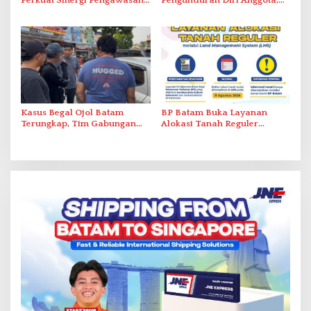
Perkuat Sinergi Pengawasan
Pengunduran Diri Anggota,
Distribusi Obat dan
Segera Koordinasi
Pelayanan Kefarmasian
Administrasi ke Pusat
Kasus Begal Ojol Batam
BP Batam Buka Layanan
Terungkap, Tim Gabungan
Alokasi Tanah Reguler
Polda Kepri Bekuk Pelaku di
Berbasis Digital Melalui LMS
Simpang Dam