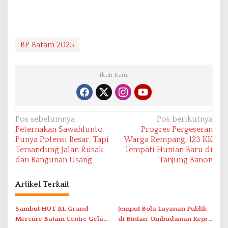
BP Batam 2025
Ikuti Kami
N
Pos sebelumnya
Pos berikutnya
Peternakan Sawahlunto
Progres Pergeseran
a
Punya Potensi Besar, Tapi
Warga Rempang, 123 KK
v
Tersandung Jalan Rusak
Tempati Hunian Baru di
dan Bangunan Usang
Tanjung Banon
i
g
Artikel Terkait
a
s
Sambut HUT RI, Grand
Jemput Bola Layanan Publik
i
Mercure Batam Centre Gelar
di Bintan, Ombudsman Kepri