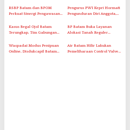
Promo Kuliner ‘Flavours of
Serap Keluhan Bansos hingga
p
Nusantara’
Solar Nelayan
RSBP Batam dan BPOM
Pengurus PWI Kepri Hormati
o
Perkuat Sinergi Pengawasan
Pengunduran Diri Anggota,
s
Distribusi Obat dan
Segera Koordinasi
Pelayanan Kefarmasian
Administrasi ke Pusat
Kasus Begal Ojol Batam
BP Batam Buka Layanan
Terungkap, Tim Gabungan
Alokasi Tanah Reguler
Polda Kepri Bekuk Pelaku di
Berbasis Digital Melalui LMS
Simpang Dam
Waspadai Modus Penipuan
Air Batam Hilir Lakukan
Online, Disdukcapil Batam
Pemeliharaan Control Valve,
Tegaskan Aktivasi IKD Wajib
Ini Daftar Area Terdampak
Tatap Muka