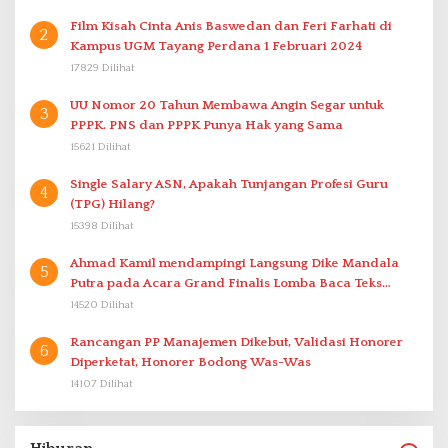
Film Kisah Cinta Anis Baswedan dan Feri Farhati di
2
Kampus UGM Tayang Perdana 1 Februari 2024
17829 Dilihat
UU Nomor 20 Tahun Membawa Angin Segar untuk
3
PPPK. PNS dan PPPK Punya Hak yang Sama
15621 Dilihat
Single Salary ASN, Apakah Tunjangan Profesi Guru
4
(TPG) Hilang?
15398 Dilihat
Ahmad Kamil mendampingi Langsung Dike Mandala
5
Putra pada Acara Grand Finalis Lomba Baca Teks
Proklamasi Mirip Bung Karno di Bali
14520 Dilihat
Rancangan PP Manajemen Dikebut, Validasi Honorer
6
Diperketat, Honorer Bodong Was-Was
14107 Dilihat