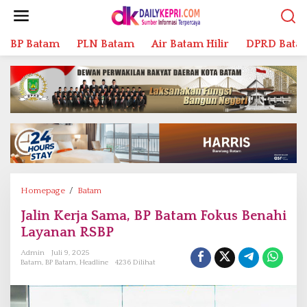
L
e
w
BP Batam
PLN Batam
Air Batam Hilir
DPRD Bata
a
t
i
k
e
k
o
n
t
e
n
Homepage
/
Batam
J
a
Jalin Kerja Sama, BP Batam Fokus Benahi
l
Layanan RSBP
i
n
Admin
Juli 9, 2025
K
Batam
,
BP Batam
,
Headline
4236 Dilihat
e
r
j