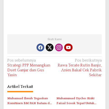
Ikuti Kami
N
Pos sebelumnya
Pos berikutnya
Strategi PPP Menangkan
Rawa Terate Rutin Banjir,
a
Duet Ganjar dan Gus
Anies Bakal Cek Pabrik
v
Yasin
Sekitar
i
Artikel Terkait
g
a
Muhamad Ibnuh Tegaskan
Muhammad Dycho: Rizki
s
Komitmen BM PAN Batam di
Faisal Sosok Tepat Untuk
i
Kongres VII Banten
Nahkodai Golkar Kepri