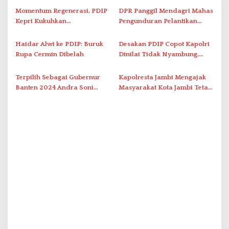
p
Momentum Regenerasi, PDIP
DPR Panggil Mendagri Mahas
Kepri Kukuhkan
Pengunduran Pelantikan
o
Kepengurusan Baru Lewat
Kepala Daerah
s
Konferda dan Konfercab
Haidar Alwi ke PDIP: Buruk
Desakan PDIP Copot Kapolri
Rupa Cermin Dibelah
Dinilai Tidak Nyambung,
Komrad Pancasila : Kalah
Pilkada, Halunya Jadi
Terpilih Sebagai Gubernur
Kapolresta Jambi Mengajak
Kemana-Mana
Banten 2024 Andra Soni
Masyarakat Kota Jambi Tetap
Berkomitmen Merealisasikan
Menjaga Situasi Kota Jambi
Program Sekolah Gratis
Tetap Aman dan Kondusif