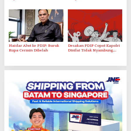
Kepengurusan Baru Lewat
Kepala Daerah
Konferda dan Konfercab
Haidar Alwi ke PDIP: Buruk
Desakan PDIP Copot Kapolri
Rupa Cermin Dibelah
Dinilai Tidak Nyambung,
Komrad Pancasila : Kalah
Pilkada, Halunya Jadi
Kemana-Mana