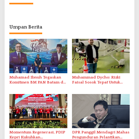
Umpan Berita
Muhamad Ibnuh Tegaskan
Muhammad Dycho: Rizki
Komitmen BM PAN Batam di
Faisal Sosok Tepat Untuk
Kongres VII Banten
Nahkodai Golkar Kepri
Momentum Regenerasi, PDIP
DPR Panggil Mendagri Mahas
Kepri Kukuhkan
Pengunduran Pelantikan