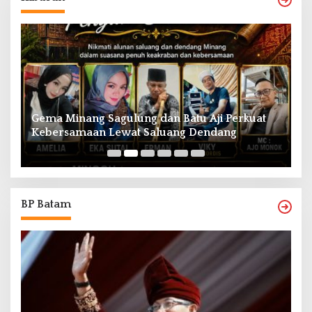
uat
Aktor Epy Kusnandar Tutup Usia, Dunia
Hiburan Tanah Air Berduka
BP Batam