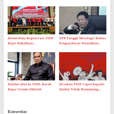
Kongres VII Banten
Nahkodai Golkar Kepri
Momentum Regenerasi, PDIP
DPR Panggil Mendagri Mahas
Kepri Kukuhkan
Pengunduran Pelantikan
Kepengurusan Baru Lewat
Kepala Daerah
Konferda dan Konfercab
Haidar Alwi ke PDIP: Buruk
Desakan PDIP Copot Kapolri
Rupa Cermin Dibelah
Dinilai Tidak Nyambung,
Komrad Pancasila : Kalah
Pilkada, Halunya Jadi
Kemana-Mana
Komentar