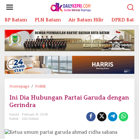
L
e
w
BP Batam
PLN Batam
Air Batam Hilir
DPRD Bata
a
t
i
k
e
k
o
n
t
e
n
Homepage
/
Politik
I
n
Ini Dia Hubungan Partai Garuda dengan
i
Gerindra
D
i
Daniel
Februari 19, 2018
a
Politik
1125 Dilihat
H
u
b