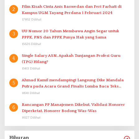
Film Kisah Cinta Anis Baswedan dan Feri Farhati di
2
Kampus UGM Tayang Perdana 1 Februari 2024
17852 Dilihat
UU Nomor 20 Tahun Membawa Angin Segar untuk
3
PPPK. PNS dan PPPK Punya Hak yang Sama
15626 Dilihat
Single Salary ASN, Apakah Tunjangan Profesi Guru
4
(TPG) Hilang?
15413 Dilihat
Ahmad Kamil mendampingi Langsung Dike Mandala
5
Putra pada Acara Grand Finalis Lomba Baca Teks
Proklamasi Mirip Bung Karno di Bali
14541 Dilihat
Rancangan PP Manajemen Dikebut, Validasi Honorer
6
Diperketat, Honorer Bodong Was-Was
14127 Dilihat
Hiburan