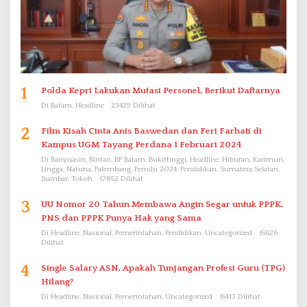
1
Polda Kepri Lakukan Mutasi Personel, Berikut Daftarnya
Di Batam, Headline
23429 Dilihat
2
Film Kisah Cinta Anis Baswedan dan Feri Farhati di
Kampus UGM Tayang Perdana 1 Februari 2024
Di Banyuasin, Bintan, BP Batam, Bukittinggi, Headline, Hiburan, Karimun,
Lingga, Natuna, Palembang, Pemilu 2024, Pendidikan, Sumatera Selatan,
Sumbar, Tokoh
17852 Dilihat
3
UU Nomor 20 Tahun Membawa Angin Segar untuk PPPK.
PNS dan PPPK Punya Hak yang Sama
Di Headline, Nasional, Pemerintahan, Pendidikan, Uncategorized
15626
Dilihat
4
Single Salary ASN, Apakah Tunjangan Profesi Guru (TPG)
Hilang?
Di Headline, Nasional, Pemerintahan, Uncategorized
15413 Dilihat