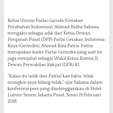
n
G
e
r
Ketua Umum Partai Garuda (Gerakan
i
n
Perubahan Indonesia), Ahmad Ridha Sabana,
d
mengaku sebagai adik dari Ketua Dewan
r
Pimpinan Pusat (DPP) Partai Gerakan Indonesia
a
Raya (Gerindra), Ahmad Riza Patria. Patria
merupakan kader Partai Gerindra yang saat ini
juga menjabat sebagai Wakil Ketua Komisi II
Dewan Perwakilan Rakyat (DPR) RI.
“Kalau itu (adik dari Patria) kan fakta, tidak
mungkin saya bilang tidak,” ujar Sabana dalam
konferensi pers yang diselenggarakan di Hotel
Lumire Senen, Jakarta Pusat, Senin 19 Februari
2018.