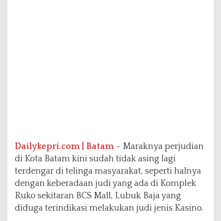
S
e
k
i
t
a
r
a
n
B
C
S
M
a
l
Dailykepri.com | Batam
– Maraknya perjudian
l
di Kota Batam kini sudah tidak asing lagi
B
a
terdengar di telinga masyarakat, seperti halnya
t
dengan keberadaan judi yang ada di Komplek
a
Ruko sekitaran BCS Mall, Lubuk Baja yang
m
diduga terindikasi melakukan judi jenis Kasino.