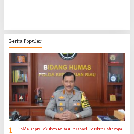
Berita Populer
1
Polda Kepri Lakukan Mutasi Personel, Berikut Daftarnya