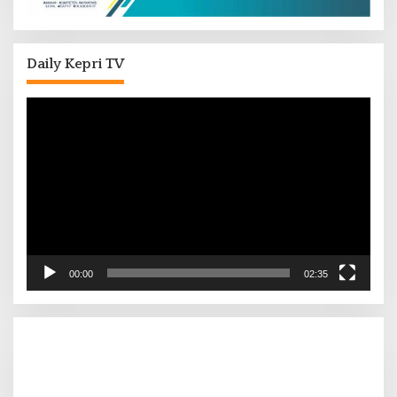
Daily Kepri TV
Pemutar
Video
00:00
02:35