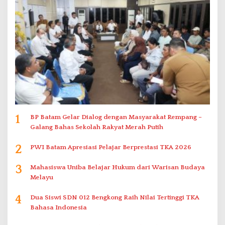
1
BP Batam Gelar Dialog dengan Masyarakat Rempang –
Galang Bahas Sekolah Rakyat Merah Putih
2
PWI Batam Apresiasi Pelajar Berprestasi TKA 2026
3
Mahasiswa Uniba Belajar Hukum dari Warisan Budaya
Melayu
4
Dua Siswi SDN 012 Bengkong Raih Nilai Tertinggi TKA
Bahasa Indonesia