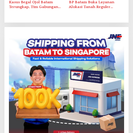
Kasus Begal Ojol Batam
BP Batam Buka Layanan
Terungkap, Tim Gabungan
Alokasi Tanah Reguler
Polda Kepri Bekuk Pelaku di
Berbasis Digital Melalui LMS
Simpang Dam