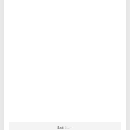
Ikuti Kami