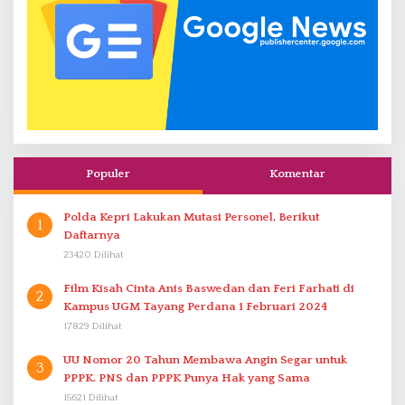
Populer
Komentar
Polda Kepri Lakukan Mutasi Personel, Berikut
1
Daftarnya
23420 Dilihat
Film Kisah Cinta Anis Baswedan dan Feri Farhati di
2
Kampus UGM Tayang Perdana 1 Februari 2024
17829 Dilihat
UU Nomor 20 Tahun Membawa Angin Segar untuk
3
PPPK. PNS dan PPPK Punya Hak yang Sama
15621 Dilihat