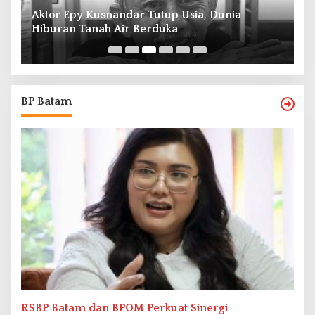
P
Edits: Aplikasi Edit Video Milik Instagram
B
BP Batam
RSBP Batam dan BPOM Perkuat Sinergi