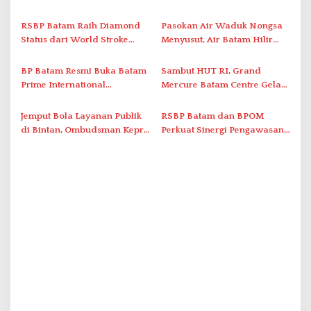
o
Laporkan Dugaan
Lewat AIM ASEAN Roadshow
s
Perlawanan ke Petugas di
2026
RSBP Batam Raih Diamond
Pasokan Air Waduk Nongsa
Bukik Batarah
Status dari World Stroke
Menyusut, Air Batam Hilir
Organization untuk
Optimalkan Rekayasa Suplai
Penanganan Stroke
Antar-IPAM
BP Batam Resmi Buka Batam
Sambut HUT RI, Grand
Berstandar Internasional
Prime International
Mercure Batam Centre Gelar
Grassroot Football Festival
Promo Kuliner ‘Flavours of
2026 di Stadion Temenggung
Nusantara’
Jemput Bola Layanan Publik
RSBP Batam dan BPOM
Abdul Jamal
di Bintan, Ombudsman Kepri
Perkuat Sinergi Pengawasan
Serap Keluhan Bansos hingga
Distribusi Obat dan
Solar Nelayan
Pelayanan Kefarmasian