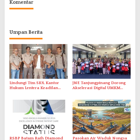
Komentar
Umpan Berita
Lindungi Tim SK4, Kantor
JNE Tanjungpinang Dorong
Hukum Lentera Keadilan
Akselerasi Digital UMKM
Laporkan Dugaan
Lewat AIM ASEAN Roadshow
Perlawanan ke Petugas di
2026
Bukik Batarah
RSBP Batam Raih Diamond
Pasokan Air Waduk Nongsa