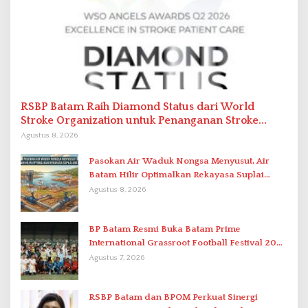
RSBP Batam Raih Diamond Status dari World
Stroke Organization untuk Penanganan Stroke
Berstandar Internasional
Agustus 8, 2026
Pasokan Air Waduk Nongsa Menyusut, Air
Batam Hilir Optimalkan Rekayasa Suplai
Antar-IPAM
Agustus 8, 2026
BP Batam Resmi Buka Batam Prime
International Grassroot Football Festival 2026
di Stadion Temenggung Abdul Jamal
Agustus 7, 2026
RSBP Batam dan BPOM Perkuat Sinergi