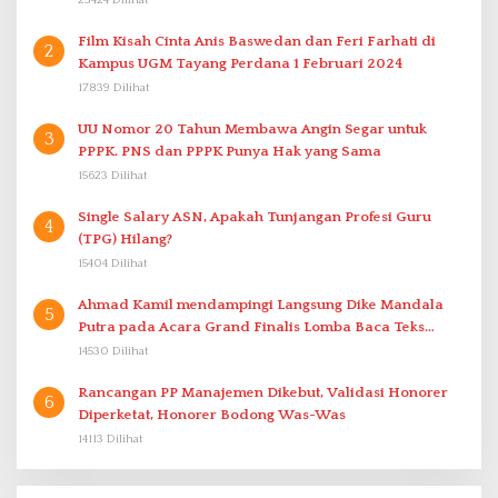
Film Kisah Cinta Anis Baswedan dan Feri Farhati di
2
Kampus UGM Tayang Perdana 1 Februari 2024
17839 Dilihat
UU Nomor 20 Tahun Membawa Angin Segar untuk
3
PPPK. PNS dan PPPK Punya Hak yang Sama
15623 Dilihat
Single Salary ASN, Apakah Tunjangan Profesi Guru
4
(TPG) Hilang?
15404 Dilihat
Ahmad Kamil mendampingi Langsung Dike Mandala
5
Putra pada Acara Grand Finalis Lomba Baca Teks
Proklamasi Mirip Bung Karno di Bali
14530 Dilihat
Rancangan PP Manajemen Dikebut, Validasi Honorer
6
Diperketat, Honorer Bodong Was-Was
14113 Dilihat