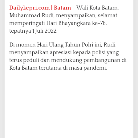
P
r
Dailykepri.com | Batam
– Wali Kota Batam,
e
Muhammad Rudi, menyampaikan, selamat
s
memperingati Hari Bhayangkara ke-76,
i
tepatnya 1 Juli 2022.
s
i
D
Di momen Hari Ulang Tahun Polri ini, Rudi
u
menyampaikan apresiasi kepada polisi yang
k
terus peduli dan mendukung pembangunan di
u
Kota Batam terutama di masa pandemi.
n
g
P
e
m
u
l
i
h
a
n
E