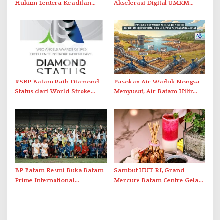
Hukum Lentera Keadilan
Akselerasi Digital UMKM
Laporkan Dugaan
Lewat AIM ASEAN Roadshow
Perlawanan ke Petugas di
2026
Bukik Batarah
RSBP Batam Raih Diamond
Pasokan Air Waduk Nongsa
Status dari World Stroke
Menyusut, Air Batam Hilir
Organization untuk
Optimalkan Rekayasa Suplai
Penanganan Stroke
Antar-IPAM
Berstandar Internasional
BP Batam Resmi Buka Batam
Sambut HUT RI, Grand
Prime International
Mercure Batam Centre Gelar
Grassroot Football Festival
Promo Kuliner ‘Flavours of
2026 di Stadion Temenggung
Nusantara’
Abdul Jamal