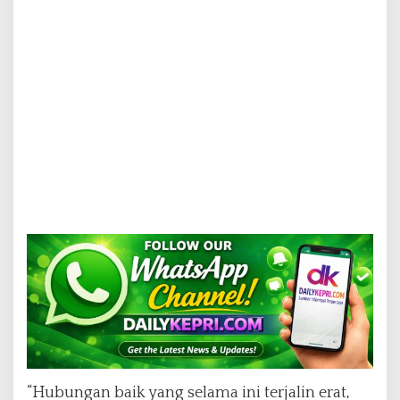
k
o
n
o
m
i
“Hubungan baik yang selama ini terjalin erat,