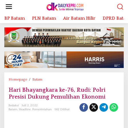
L
e
w
BP Batam
PLN Batam
Air Batam Hilir
DPRD Bata
a
t
i
k
e
k
o
n
t
e
n
Homepage
/
Batam
H
a
Hari Bhayangkara ke-76, Rudi: Polri
r
Presisi Dukung Pemulihan Ekonomi
i
B
Redaksi
Juli 2, 2022
h
Batam
,
Headline
,
Pemerintahan
562 Dilihat
a
y
a