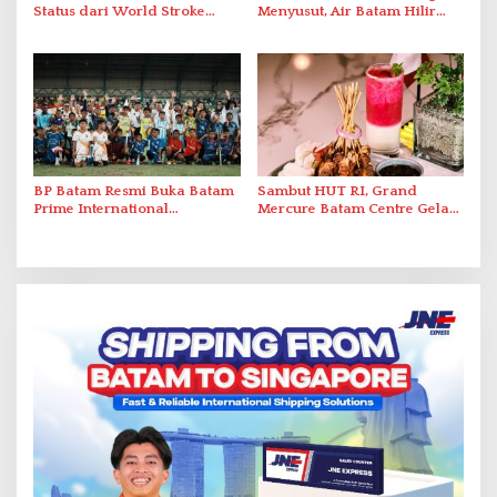
Status dari World Stroke
Menyusut, Air Batam Hilir
Organization untuk
Optimalkan Rekayasa Suplai
Penanganan Stroke
Antar-IPAM
Berstandar Internasional
BP Batam Resmi Buka Batam
Sambut HUT RI, Grand
Prime International
Mercure Batam Centre Gelar
Grassroot Football Festival
Promo Kuliner ‘Flavours of
2026 di Stadion Temenggung
Nusantara’
Abdul Jamal