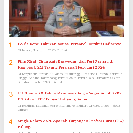
1
Polda Kepri Lakukan Mutasi Personel, Berikut Daftarnya
Di Batam, Headline
23424 Dilihat
2
Film Kisah Cinta Anis Baswedan dan Feri Farhati di
Kampus UGM Tayang Perdana 1 Februari 2024
Di Banyuasin, Bintan, BP Batam, Bukittinggi, Headline, Hiburan, Karimun,
Lingga, Natuna, Palembang, Pemilu 2024, Pendidikan, Sumatera Selatan,
Sumbar, Tokoh
17839 Dilihat
3
UU Nomor 20 Tahun Membawa Angin Segar untuk PPPK.
PNS dan PPPK Punya Hak yang Sama
Di Headline, Nasional, Pemerintahan, Pendidikan, Uncategorized
15623
Dilihat
4
Single Salary ASN, Apakah Tunjangan Profesi Guru (TPG)
Hilang?