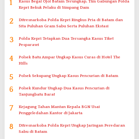
1
Kasus Begal Ojol Batam Terungkap, Tim Gabungan Polda
Kepri Bekuk Pelaku di Simpang Dam
2
Ditresnarkoba Polda Kepri Ringkus Pria di Batam dan
Sita Puluhan Gram Sabu Serta Puluhan Ekstasi
3
Polda Kepri Tetapkan Dua Tersangka Kasus Tiket
Pesparawi
4
Polsek Batu Ampar Ungkap Kasus Curas di Hotel The
Hills
5
Polsek Sekupang Ungkap Kasus Pencurian di Batam
6
Polsek Kundur Ungkap Dua Kasus Pencurian di
Tanjungbatu Barat
7
Kejagung Tahan Mantan Kepala BGN Usai
Penggeledahan Kantor di Jakarta
8
Ditresnarkoba Polda Kepri Ungkap Jaringan Peredaran
Sabu di Batam