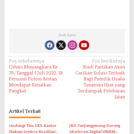
Ikuti Kami
N
Pos sebelumnya
Pos berikutnya
Dihari Bhayangkara Ke
Rudi Pastikan Akan
a
76, Tanggal 1 Juli 2022, 18
Carikan Solusi Terbaik
v
Personil Polres Bintan
Bagi Pemilik Usaha
Mendapat Kenaikan
Tanaman Hias yang
i
Pangkat
Terdampak Pelebaran
g
Jalan
a
s
Artikel Terkait
i
Lindungi Tim SK4, Kantor
JNE Tanjungpinang Dorong
p
Hukum Lentera Keadilan
Akselerasi Digital UMKM