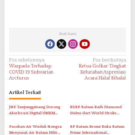
Ikuti Kami
N
Pos sebelumnya
Pos berikutnya
Waspada Terhadap
Ketua Golkar Tingkat
a
COVID 19 Subvarian
Kelurahan Aspresiasi
v
Arcturus
Acara Halal Bihalal
i
Artikel Terkait
g
a
JNE Tanjungpinang Dorong
RSBP Batam Raih Diamond
s
Akselerasi Digital UMKM
Status dari World Stroke
i
Lewat AIM ASEAN Roadshow
Organization untuk
2026
Penanganan Stroke
p
Pasokan Air Waduk Nongsa
BP Batam Resmi Buka Batam
Berstandar Internasional
Menyusut, Air Batam Hilir
Prime International