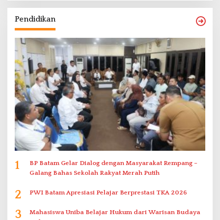
Pendidikan
1
BP Batam Gelar Dialog dengan Masyarakat Rempang –
Galang Bahas Sekolah Rakyat Merah Putih
2
PWI Batam Apresiasi Pelajar Berprestasi TKA 2026
3
Mahasiswa Uniba Belajar Hukum dari Warisan Budaya