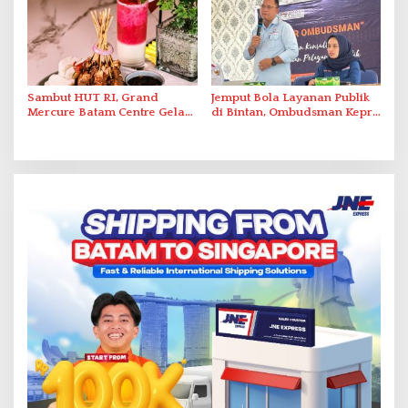
Sambut HUT RI, Grand
Jemput Bola Layanan Publik
Mercure Batam Centre Gelar
di Bintan, Ombudsman Kepri
Promo Kuliner ‘Flavours of
Serap Keluhan Bansos hingga
Nusantara’
Solar Nelayan