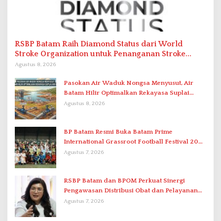
RSBP Batam Raih Diamond Status dari World
Stroke Organization untuk Penanganan Stroke
Berstandar Internasional
Agustus 8, 2026
Pasokan Air Waduk Nongsa Menyusut, Air
Batam Hilir Optimalkan Rekayasa Suplai
Antar-IPAM
Agustus 8, 2026
BP Batam Resmi Buka Batam Prime
International Grassroot Football Festival 2026
di Stadion Temenggung Abdul Jamal
Agustus 7, 2026
RSBP Batam dan BPOM Perkuat Sinergi
Pengawasan Distribusi Obat dan Pelayanan
Kefarmasian
Agustus 7, 2026