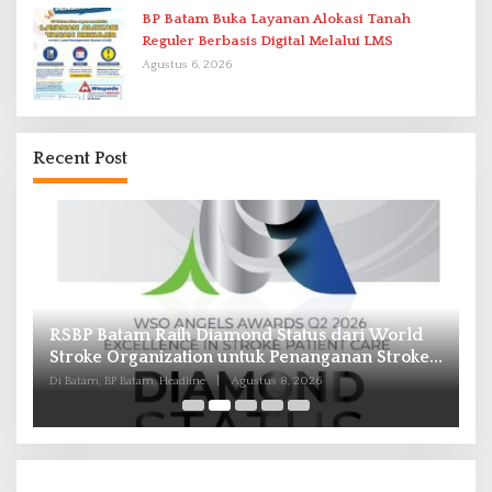
BP Batam Buka Layanan Alokasi Tanah
Reguler Berbasis Digital Melalui LMS
Agustus 6, 2026
Recent Post
RSBP Batam Raih Diamond Status dari World
P
Stroke Organization untuk Penanganan Stroke
B
Berstandar Internasional
I
Di Batam, BP Batam, Headline
|
Agustus 8, 2026
Di