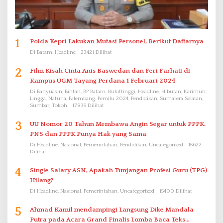
1
Polda Kepri Lakukan Mutasi Personel, Berikut Daftarnya
Di Batam, Headline
23421 Dilihat
2
Film Kisah Cinta Anis Baswedan dan Feri Farhati di
Kampus UGM Tayang Perdana 1 Februari 2024
Di Banyuasin, Bintan, BP Batam, Bukittinggi, Headline, Hiburan, Karimun,
Lingga, Natuna, Palembang, Pemilu 2024, Pendidikan, Sumatera Selatan,
Sumbar, Tokoh
17835 Dilihat
3
UU Nomor 20 Tahun Membawa Angin Segar untuk PPPK.
PNS dan PPPK Punya Hak yang Sama
Di Headline, Nasional, Pemerintahan, Pendidikan, Uncategorized
15622
Dilihat
4
Single Salary ASN, Apakah Tunjangan Profesi Guru (TPG)
Hilang?
Di Headline, Nasional, Pemerintahan, Uncategorized
15400 Dilihat
5
Ahmad Kamil mendampingi Langsung Dike Mandala
Putra pada Acara Grand Finalis Lomba Baca Teks