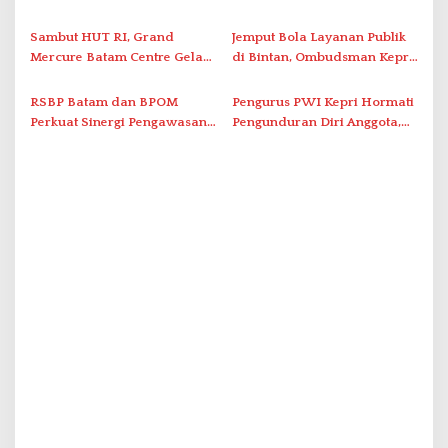
o
Optimalkan Rekayasa Suplai
Grassroot Football Festival
s
Antar-IPAM
2026 di Stadion Temenggung
Sambut HUT RI, Grand
Jemput Bola Layanan Publik
Abdul Jamal
Mercure Batam Centre Gelar
di Bintan, Ombudsman Kepri
Promo Kuliner ‘Flavours of
Serap Keluhan Bansos hingga
Nusantara’
Solar Nelayan
RSBP Batam dan BPOM
Pengurus PWI Kepri Hormati
Perkuat Sinergi Pengawasan
Pengunduran Diri Anggota,
Distribusi Obat dan
Segera Koordinasi
Pelayanan Kefarmasian
Administrasi ke Pusat