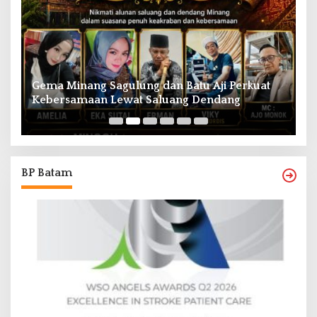
Gema Minang Sagulung dan Batu Aji Perkuat
A
Kebersamaan Lewat Saluang Dendang
H
BP Batam