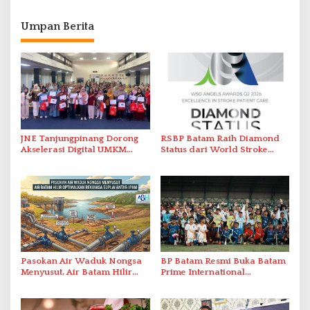
Umpan Berita
JNE Tanjungpinang Dorong
RSBP Batam Raih Diamond
Akselerasi Digital UMKM
Status dari World Stroke
Lewat AIM ASEAN Roadshow
Organization untuk
2026
Penanganan Stroke
Berstandar Internasional
Pasokan Air Waduk Nongsa
BP Batam Resmi Buka Batam
Menyusut, Air Batam Hilir
Prime International
Optimalkan Rekayasa Suplai
Grassroot Football Festival
Antar-IPAM
2026 di Stadion Temenggung
Abdul Jamal