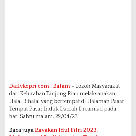
r
a
h
a
n
T
a
n
j
u
n
g
R
i
Dailykepri.com | Batam
– Tokoh Masyarakat
a
u
dari Kelurahan Tanjung Riau melaksanakan
Halal Bihalal yang bertempat di Halaman Pasar
Tempat Pasar Induk Daerah Dreamlad pada
hari Sabtu malam, 29/04/23.
Baca juga
Rayakan Idul Fitri 2023,