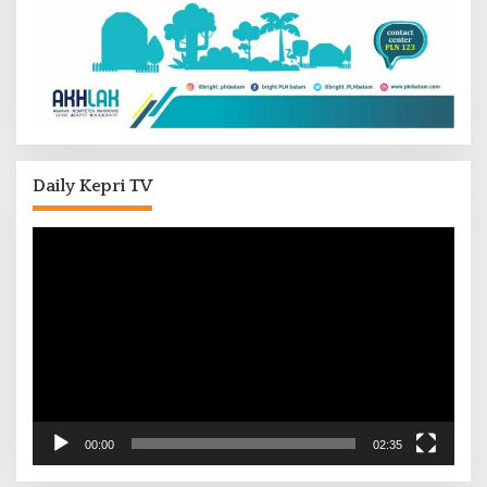
Daily Kepri TV
Pemutar
Video
00:00
02:35