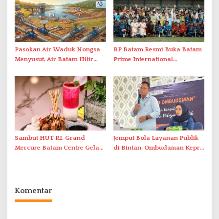
Berstandar Internasional
Pasokan Air Waduk Nongsa
BP Batam Resmi Buka Batam
Menyusut, Air Batam Hilir
Prime International
Optimalkan Rekayasa Suplai
Grassroot Football Festival
Antar-IPAM
2026 di Stadion Temenggung
Abdul Jamal
Sambut HUT RI, Grand
Jemput Bola Layanan Publik
Mercure Batam Centre Gelar
di Bintan, Ombudsman Kepri
Promo Kuliner ‘Flavours of
Serap Keluhan Bansos hingga
Nusantara’
Solar Nelayan
Komentar