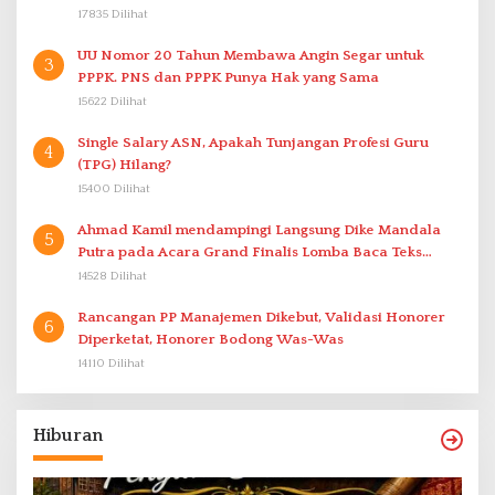
17835 Dilihat
UU Nomor 20 Tahun Membawa Angin Segar untuk
3
PPPK. PNS dan PPPK Punya Hak yang Sama
15622 Dilihat
Single Salary ASN, Apakah Tunjangan Profesi Guru
4
(TPG) Hilang?
15400 Dilihat
Ahmad Kamil mendampingi Langsung Dike Mandala
5
Putra pada Acara Grand Finalis Lomba Baca Teks
Proklamasi Mirip Bung Karno di Bali
14528 Dilihat
Rancangan PP Manajemen Dikebut, Validasi Honorer
6
Diperketat, Honorer Bodong Was-Was
14110 Dilihat
Hiburan