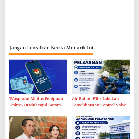
Jangan Lewatkan Berita Menarik Ini
Waspadai Modus Penipuan
Air Batam Hilir Lakukan
Online, Disdukcapil Batam
Pemeliharaan Control Valve,
Tegaskan Aktivasi IKD Wajib
Ini Daftar Area Terdampak
Tatap Muka