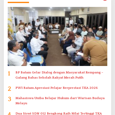
1
BP Batam Gelar Dialog dengan Masyarakat Rempang –
Galang Bahas Sekolah Rakyat Merah Putih
2
PWI Batam Apresiasi Pelajar Berprestasi TKA 2026
3
Mahasiswa Uniba Belajar Hukum dari Warisan Budaya
Melayu
4
Dua Siswi SDN 012 Bengkong Raih Nilai Tertinggi TKA