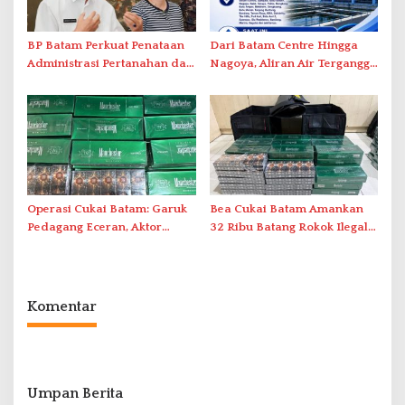
BP Batam Perkuat Penataan
Dari Batam Centre Hingga
Administrasi Pertanahan dan
Nagoya, Aliran Air Terganggu
Pemanfaatan Ruang Laut
Akibat Listrik Padam di IPA
Duriangkang
Operasi Cukai Batam: Garuk
Bea Cukai Batam Amankan
Pedagang Eceran, Aktor
32 Ribu Batang Rokok Ilegal
Intelektual Rokok Ilegal Tak
dalam Operasi Cukai
Tersentuh?
Komentar
Umpan Berita