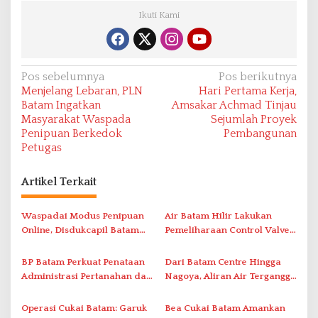
Ikuti Kami
N
Pos sebelumnya
Pos berikutnya
Menjelang Lebaran, PLN
Hari Pertama Kerja,
a
Batam Ingatkan
Amsakar Achmad Tinjau
v
Masyarakat Waspada
Sejumlah Proyek
Penipuan Berkedok
Pembangunan
i
Petugas
g
a
Artikel Terkait
s
i
Waspadai Modus Penipuan
Air Batam Hilir Lakukan
Online, Disdukcapil Batam
Pemeliharaan Control Valve,
p
Tegaskan Aktivasi IKD Wajib
Ini Daftar Area Terdampak
o
Tatap Muka
BP Batam Perkuat Penataan
Dari Batam Centre Hingga
s
Administrasi Pertanahan dan
Nagoya, Aliran Air Terganggu
Pemanfaatan Ruang Laut
Akibat Listrik Padam di IPA
Duriangkang
Operasi Cukai Batam: Garuk
Bea Cukai Batam Amankan