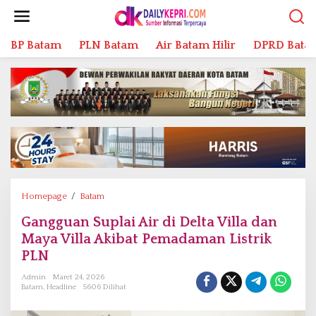
L
e
w
BP Batam
PLN Batam
Air Batam Hilir
DPRD Bata
a
t
i
k
e
k
o
n
t
e
n
Homepage
/
Batam
G
a
Gangguan Suplai Air di Delta Villa dan
n
Maya Villa Akibat Pemadaman Listrik
g
g
PLN
u
Admin
Maret 24, 2026
a
Batam
,
Headline
5606 Dilihat
n
S