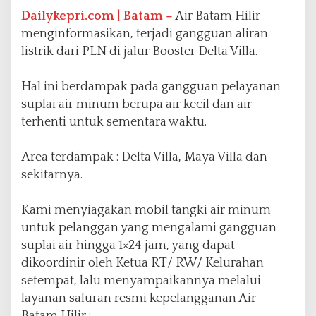
a
Dailykepri.com | Batam –
Air Batam Hilir
n
menginformasikan, terjadi gangguan aliran
L
listrik dari PLN di jalur Booster Delta Villa.
i
s
t
Hal ini berdampak pada gangguan pelayanan
r
suplai air minum berupa air kecil dan air
i
terhenti untuk sementara waktu.
k
P
L
Area terdampak : Delta Villa, Maya Villa dan
N
sekitarnya.
Kami menyiagakan mobil tangki air minum
untuk pelanggan yang mengalami gangguan
suplai air hingga 1×24 jam, yang dapat
dikoordinir oleh Ketua RT/ RW/ Kelurahan
setempat, lalu menyampaikannya melalui
layanan saluran resmi kepelangganan Air