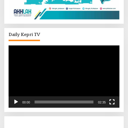
Daily Kepri TV
Pemutar
Video
00:00
02:35