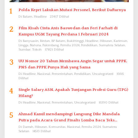
1
Polda Kepri Lakukan Mutasi Personel, Berikut Daftarnya
Di Batam, Headline
23417 Dilihat
2
Film Kisah Cinta Anis Baswedan dan Feri Farhati di
Kampus UGM Tayang Perdana 1 Februari 2024
Di Banyuasin, Bintan, BP Batam, Bukittinggi, Headline, Hiburan, Karimun,
Lingga, Natuna, Palembang, Pemilu 2024, Pendidikan, Sumatera Selatan,
Sumbar, Tokoh
17821 Dilihat
3
UU Nomor 20 Tahun Membawa Angin Segar untuk PPPK.
PNS dan PPPK Punya Hak yang Sama
Di Headline, Nasional, Pemerintahan, Pendidikan, Uncategorized
15615
Dilihat
4
Single Salary ASN, Apakah Tunjangan Profesi Guru (TPG)
Hilang?
Di Headline, Nasional, Pemerintahan, Uncategorized
15390 Dilihat
5
Ahmad Kamil mendampingi Langsung Dike Mandala
Putra pada Acara Grand Finalis Lomba Baca Teks
Proklamasi Mirip Bung Karno di Bali
Di Daerah, Hiburan, Komunitas, Nasional, Pemilu 2024, Sumatera
Selatan
14513 Dilihat