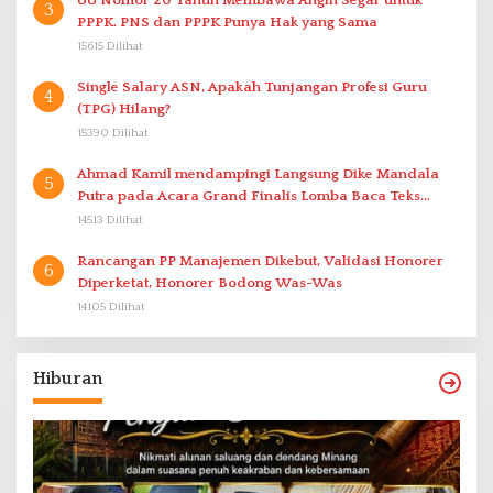
3
PPPK. PNS dan PPPK Punya Hak yang Sama
15615 Dilihat
Single Salary ASN, Apakah Tunjangan Profesi Guru
4
(TPG) Hilang?
15390 Dilihat
Ahmad Kamil mendampingi Langsung Dike Mandala
5
Putra pada Acara Grand Finalis Lomba Baca Teks
Proklamasi Mirip Bung Karno di Bali
14513 Dilihat
Rancangan PP Manajemen Dikebut, Validasi Honorer
6
Diperketat, Honorer Bodong Was-Was
14105 Dilihat
Hiburan