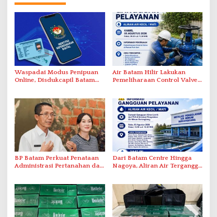
Waspadai Modus Penipuan
Air Batam Hilir Lakukan
Online, Disdukcapil Batam
Pemeliharaan Control Valve,
Tegaskan Aktivasi IKD Wajib
Ini Daftar Area Terdampak
Tatap Muka
BP Batam Perkuat Penataan
Dari Batam Centre Hingga
Administrasi Pertanahan dan
Nagoya, Aliran Air Terganggu
Pemanfaatan Ruang Laut
Akibat Listrik Padam di IPA
Duriangkang