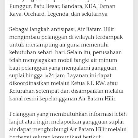
e
Punggur, Batu Besar, Bandara, KDA, Taman
l
Raya, Orchard, Legenda, dan sekitarnya.
a
n
g
Sebagai langkah antisipasi, Air Batam Hilir
g
mengimbau pelanggan di wilayah terdampak
a
untuk menampung air guna memenuhi
n
kebutuhan sehari-hari. Selain itu, perusahaan
telah menyiagakan mobil tangki air minum
bagi pelanggan yang mengalami gangguan
suplai hingga 1×24 jam. Layanan ini dapat
dikoordinasikan melalui Ketua RT, RW, atau
Kelurahan setempat dan disampaikan melalui
kanal resmi kepelangganan Air Batam Hilir.
Pelanggan yang membutuhkan informasi lebih
lanjut atau ingin melaporkan gangguan suplai
air dapat menghubungi Air Batam Hilir melalui
berbagai saluran komunikasi berikut: