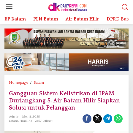
L
e
w
BP Batam
PLN Batam
Air Batam Hilir
DPRD Bata
a
t
i
k
e
k
o
n
t
e
n
Homepage
/
Batam
G
a
Gangguan Sistem Kelistrikan di IPAM
n
Duriangkang 5, Air Batam Hilir Siapkan
g
g
Solusi untuk Pelanggan
u
Admin
Mei 11, 2025
a
Batam
,
Headline
2657 Dilihat
n
S