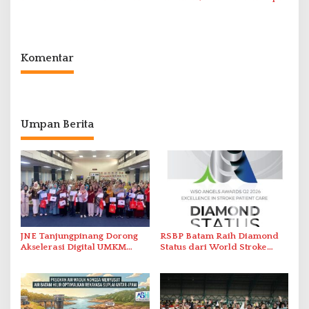
Promo Kuliner ‘Flavours of
Serap Keluhan Bansos hingga
Nusantara’
Solar Nelayan
Komentar
Umpan Berita
JNE Tanjungpinang Dorong
RSBP Batam Raih Diamond
Akselerasi Digital UMKM
Status dari World Stroke
Lewat AIM ASEAN Roadshow
Organization untuk
2026
Penanganan Stroke
Berstandar Internasional