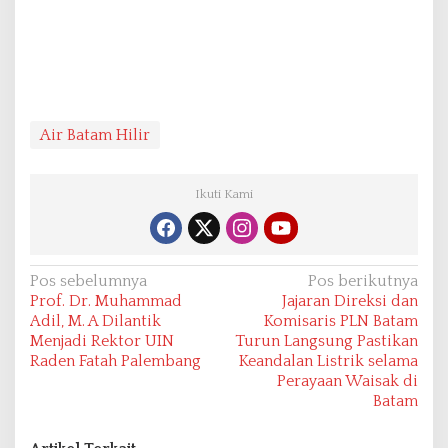
Air Batam Hilir
Ikuti Kami
N
Pos sebelumnya
Pos berikutnya
Prof. Dr. Muhammad
Jajaran Direksi dan
a
Adil, M. A Dilantik
Komisaris PLN Batam
v
Menjadi Rektor UIN
Turun Langsung Pastikan
Raden Fatah Palembang
Keandalan Listrik selama
i
Perayaan Waisak di
g
Batam
a