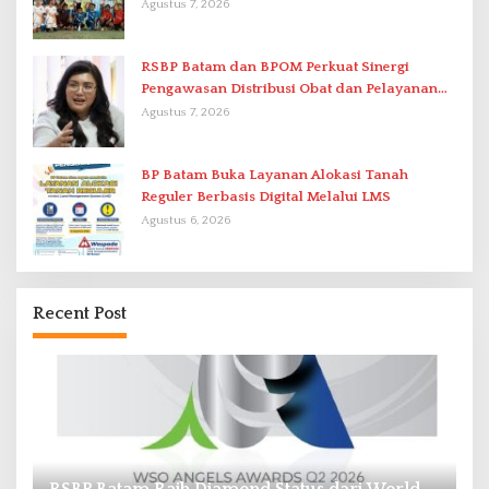
di Stadion Temenggung Abdul Jamal
Agustus 7, 2026
RSBP Batam dan BPOM Perkuat Sinergi
Pengawasan Distribusi Obat dan Pelayanan
Kefarmasian
Agustus 7, 2026
BP Batam Buka Layanan Alokasi Tanah
Reguler Berbasis Digital Melalui LMS
Agustus 6, 2026
Recent Post
RSBP Batam Raih Diamond Status dari World
P