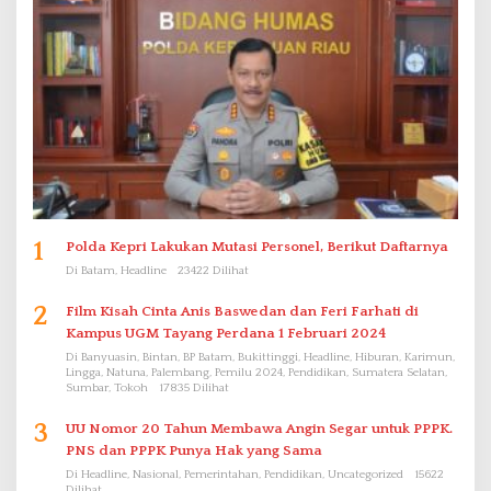
1
Polda Kepri Lakukan Mutasi Personel, Berikut Daftarnya
Di Batam, Headline
23422 Dilihat
2
Film Kisah Cinta Anis Baswedan dan Feri Farhati di
Kampus UGM Tayang Perdana 1 Februari 2024
Di Banyuasin, Bintan, BP Batam, Bukittinggi, Headline, Hiburan, Karimun,
Lingga, Natuna, Palembang, Pemilu 2024, Pendidikan, Sumatera Selatan,
Sumbar, Tokoh
17835 Dilihat
3
UU Nomor 20 Tahun Membawa Angin Segar untuk PPPK.
PNS dan PPPK Punya Hak yang Sama
Di Headline, Nasional, Pemerintahan, Pendidikan, Uncategorized
15622
Dilihat