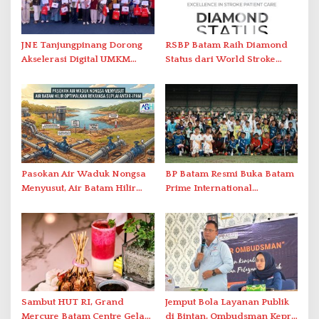
JNE Tanjungpinang Dorong
RSBP Batam Raih Diamond
Akselerasi Digital UMKM
Status dari World Stroke
Lewat AIM ASEAN Roadshow
Organization untuk
2026
Penanganan Stroke
Berstandar Internasional
Pasokan Air Waduk Nongsa
BP Batam Resmi Buka Batam
Menyusut, Air Batam Hilir
Prime International
Optimalkan Rekayasa Suplai
Grassroot Football Festival
Antar-IPAM
2026 di Stadion Temenggung
Abdul Jamal
Sambut HUT RI, Grand
Jemput Bola Layanan Publik
Mercure Batam Centre Gelar
di Bintan, Ombudsman Kepri