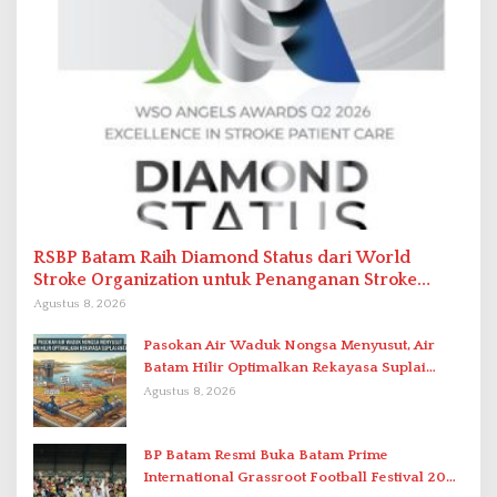
RSBP Batam Raih Diamond Status dari World
Stroke Organization untuk Penanganan Stroke
Berstandar Internasional
Agustus 8, 2026
Pasokan Air Waduk Nongsa Menyusut, Air
Batam Hilir Optimalkan Rekayasa Suplai
Antar-IPAM
Agustus 8, 2026
BP Batam Resmi Buka Batam Prime
International Grassroot Football Festival 2026