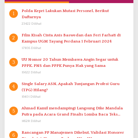
Polda Kepri Lakukan Mutasi Personel, Berikut
1
Daftarnya
23422 Dilihat
Film Kisah Cinta Anis Baswedan dan Feri Farhati di
2
Kampus UGM Tayang Perdana 1 Februari 2024
17835 Dilihat
UU Nomor 20 Tahun Membawa Angin Segar untuk
3
PPPK. PNS dan PPPK Punya Hak yang Sama
15622 Dilihat
Single Salary ASN, Apakah Tunjangan Profesi Guru
4
(TPG) Hilang?
15401 Dilihat
Ahmad Kamil mendampingi Langsung Dike Mandala
5
Putra pada Acara Grand Finalis Lomba Baca Teks
Proklamasi Mirip Bung Karno di Bali
14528 Dilihat
Rancangan PP Manajemen Dikebut, Validasi Honorer
6