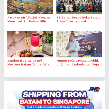
Pasokan Air Waduk Nongsa
BP Batam Resmi Buka Batam
Menyusut, Air Batam Hilir
Prime International
Optimalkan Rekayasa Suplai
Grassroot Football Festival
Antar-IPAM
2026 di Stadion Temenggung
Abdul Jamal
Sambut HUT RI, Grand
Jemput Bola Layanan Publik
Mercure Batam Centre Gelar
di Bintan, Ombudsman Kepri
Promo Kuliner ‘Flavours of
Serap Keluhan Bansos hingga
Nusantara’
Solar Nelayan