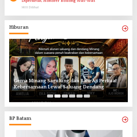
Diperketat, Honorer Bodong Was-Was
14111 Dilihat
Hiburan
Gema Minang Sagulung dan Batu Aji Perkuat
A
Kebersamaan Lewat Saluang Dendang
H
BP Batam