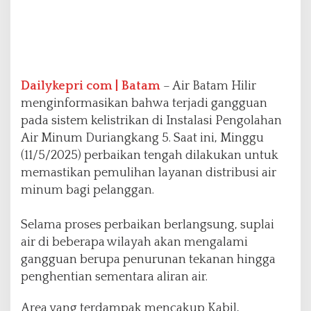
l
i
r
S
i
a
Dailykepri com | Batam
– Air Batam Hilir
p
menginformasikan bahwa terjadi gangguan
k
pada sistem kelistrikan di Instalasi Pengolahan
a
n
Air Minum Duriangkang 5. Saat ini, Minggu
S
(11/5/2025) perbaikan tengah dilakukan untuk
o
memastikan pemulihan layanan distribusi air
l
minum bagi pelanggan.
u
s
i
Selama proses perbaikan berlangsung, suplai
u
air di beberapa wilayah akan mengalami
n
gangguan berupa penurunan tekanan hingga
t
u
penghentian sementara aliran air.
k
P
Area yang terdampak mencakup Kabil,