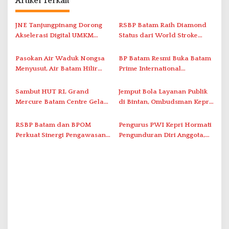
s
Artikel Terkait
i
JNE Tanjungpinang Dorong
RSBP Batam Raih Diamond
p
Akselerasi Digital UMKM
Status dari World Stroke
o
Lewat AIM ASEAN Roadshow
Organization untuk
s
2026
Penanganan Stroke
Pasokan Air Waduk Nongsa
BP Batam Resmi Buka Batam
Berstandar Internasional
Menyusut, Air Batam Hilir
Prime International
Optimalkan Rekayasa Suplai
Grassroot Football Festival
Antar-IPAM
2026 di Stadion Temenggung
Sambut HUT RI, Grand
Jemput Bola Layanan Publik
Abdul Jamal
Mercure Batam Centre Gelar
di Bintan, Ombudsman Kepri
Promo Kuliner ‘Flavours of
Serap Keluhan Bansos hingga
Nusantara’
Solar Nelayan
RSBP Batam dan BPOM
Pengurus PWI Kepri Hormati
Perkuat Sinergi Pengawasan
Pengunduran Diri Anggota,
Distribusi Obat dan
Segera Koordinasi
Pelayanan Kefarmasian
Administrasi ke Pusat