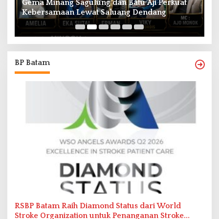
Gema Minang Sagulung dan Batu Aji Perkuat
A
Kebersamaan Lewat Saluang Dendang
H
BP Batam
RSBP Batam Raih Diamond Status dari World
Stroke Organization untuk Penanganan Stroke