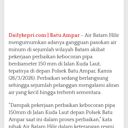
D
e
p
a
n
P
Dailykepri.com | Batu Ampar
– Air Batam Hilir
o
mengumumkan adanya gangguan pasokan air
l
minum di sejumlah wilayah Batam akibat
s
e
pekerjaan perbaikan kebocoran pipa
k
berdiameter 150 mm di Jalan Kuda Laut,
B
tepatnya di depan Polsek Batu Ampar, Kamis
a
(26/3/2026). Perbaikan sedang berlangsung
t
u
sehingga sejumlah pelanggan mengalami aliran
A
air yang kecil hingga terhenti sementara.
m
p
“Dampak pekerjaan perbaikan kebocoran pipa
a
150mm di Jalan Kuda Laut depan Polsek Batu
r
Ampar saat ini dalam proses perbaikan,” kata
pihak Air Batam Hilir dalam keterangan resmi