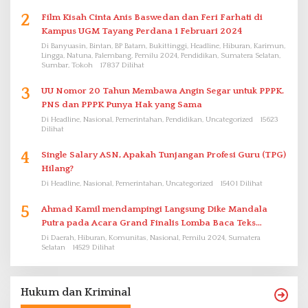
2
Film Kisah Cinta Anis Baswedan dan Feri Farhati di
Kampus UGM Tayang Perdana 1 Februari 2024
Di Banyuasin, Bintan, BP Batam, Bukittinggi, Headline, Hiburan, Karimun,
Lingga, Natuna, Palembang, Pemilu 2024, Pendidikan, Sumatera Selatan,
Sumbar, Tokoh
17837 Dilihat
3
UU Nomor 20 Tahun Membawa Angin Segar untuk PPPK.
PNS dan PPPK Punya Hak yang Sama
Di Headline, Nasional, Pemerintahan, Pendidikan, Uncategorized
15623
Dilihat
4
Single Salary ASN, Apakah Tunjangan Profesi Guru (TPG)
Hilang?
Di Headline, Nasional, Pemerintahan, Uncategorized
15401 Dilihat
5
Ahmad Kamil mendampingi Langsung Dike Mandala
Putra pada Acara Grand Finalis Lomba Baca Teks
Proklamasi Mirip Bung Karno di Bali
Di Daerah, Hiburan, Komunitas, Nasional, Pemilu 2024, Sumatera
Selatan
14529 Dilihat
Hukum dan Kriminal