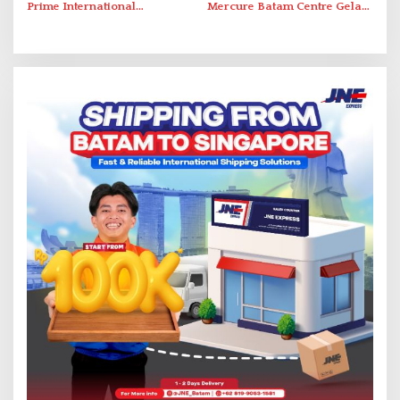
Prime International
Mercure Batam Centre Gelar
Grassroot Football Festival
Promo Kuliner ‘Flavours of
2026 di Stadion Temenggung
Nusantara’
Abdul Jamal