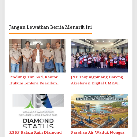
Jangan Lewatkan Berita Menarik Ini
Lindungi Tim SK4, Kantor
JNE Tanjungpinang Dorong
Hukum Lentera Keadilan
Akselerasi Digital UMKM
Laporkan Dugaan
Lewat AIM ASEAN Roadshow
Perlawanan ke Petugas di
2026
Bukik Batarah
RSBP Batam Raih Diamond
Pasokan Air Waduk Nongsa