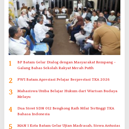
1
BP Batam Gelar Dialog dengan Masyarakat Rempang –
Galang Bahas Sekolah Rakyat Merah Putih
2
PWI Batam Apresiasi Pelajar Berprestasi TKA 2026
3
Mahasiswa Uniba Belajar Hukum dari Warisan Budaya
Melayu
4
Dua Siswi SDN 012 Bengkong Raih Nilai Tertinggi TKA
Bahasa Indonesia
5
MAN 1 Kota Batam Gelar Ujian Madrasah, Siswa Antusias