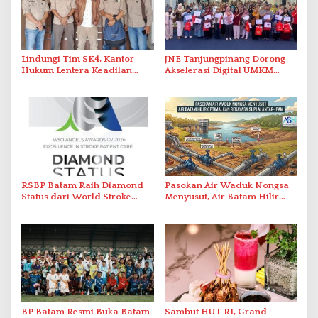
Lindungi Tim SK4, Kantor
JNE Tanjungpinang Dorong
Hukum Lentera Keadilan
Akselerasi Digital UMKM
Laporkan Dugaan
Lewat AIM ASEAN Roadshow
Perlawanan ke Petugas di
2026
Bukik Batarah
RSBP Batam Raih Diamond
Pasokan Air Waduk Nongsa
Status dari World Stroke
Menyusut, Air Batam Hilir
Organization untuk
Optimalkan Rekayasa Suplai
Penanganan Stroke
Antar-IPAM
Berstandar Internasional
BP Batam Resmi Buka Batam
Sambut HUT RI, Grand