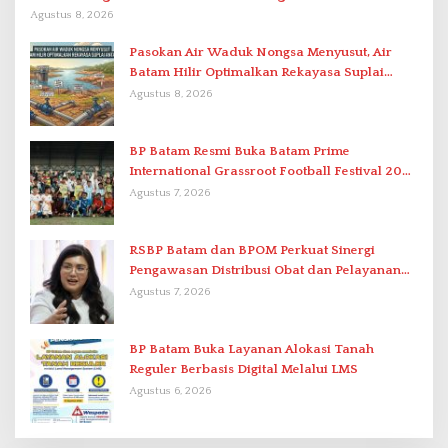
Berstandar Internasional
Agustus 8, 2026
Pasokan Air Waduk Nongsa Menyusut, Air
Batam Hilir Optimalkan Rekayasa Suplai
Antar-IPAM
Agustus 8, 2026
BP Batam Resmi Buka Batam Prime
International Grassroot Football Festival 2026
di Stadion Temenggung Abdul Jamal
Agustus 7, 2026
RSBP Batam dan BPOM Perkuat Sinergi
Pengawasan Distribusi Obat dan Pelayanan
Kefarmasian
Agustus 7, 2026
BP Batam Buka Layanan Alokasi Tanah
Reguler Berbasis Digital Melalui LMS
Agustus 6, 2026