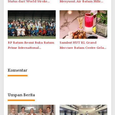
Status dari World Stroke
Menyusut, Air Batam Hilir
Organization untuk
Optimalkan Rekayasa Suplai
Penanganan Stroke
Antar-IPAM
Berstandar Internasional
BP Batam Resmi Buka Batam
Sambut HUT RI, Grand
Prime International
Mercure Batam Centre Gelar
Grassroot Football Festival
Promo Kuliner ‘Flavours of
2026 di Stadion Temenggung
Nusantara’
Abdul Jamal
Komentar
Umpan Berita