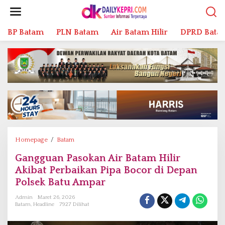
L
e
w
BP Batam
PLN Batam
Air Batam Hilir
DPRD Bata
a
t
i
k
e
k
o
n
t
e
n
Homepage
/
Batam
G
a
Gangguan Pasokan Air Batam Hilir
n
Akibat Perbaikan Pipa Bocor di Depan
g
g
Polsek Batu Ampar
u
Admin
Maret 26, 2026
a
Batam
,
Headline
7927 Dilihat
n
P