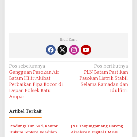
Ikuti Kami
N
Pos sebelumnya
Pos berikutnya
Gangguan Pasokan Air
PLN Batam Pastikan
a
Batam Hilir Akibat
Pasokan Listrik Stabil
v
Perbaikan Pipa Bocor di
Selama Ramadan dan
Depan Polsek Batu
Idulfitri
i
Ampar
g
a
Artikel Terkait
s
i
Lindungi Tim SK4, Kantor
JNE Tanjungpinang Dorong
Hukum Lentera Keadilan
Akselerasi Digital UMKM
p