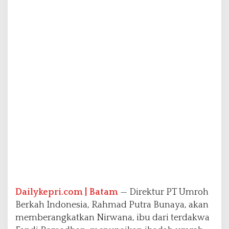
k
a
n
B
e
r
a
n
g
k
a
t
k
a
n
I
b
u
F
Dailykepri.com | Batam
— Direktur PT Umroh
a
Berkah Indonesia, Rahmad Putra Bunaya, akan
n
d
memberangkatkan Nirwana, ibu dari terdakwa
i