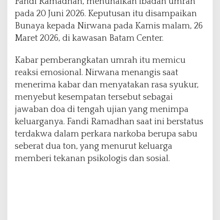
Fandi Ramadhan, menunaikan ibadah umrah
R
pada 20 Juni 2026. Keputusan itu disampaikan
a
Bunaya kepada Nirwana pada Kamis malam, 26
m
a
Maret 2026, di kawasan Batam Center.
d
h
Kabar pemberangkatan umrah itu memicu
a
reaksi emosional. Nirwana menangis saat
n
menerima kabar dan menyatakan rasa syukur,
k
e
menyebut kesempatan tersebut sebagai
T
jawaban doa di tengah ujian yang menimpa
a
keluarganya. Fandi Ramadhan saat ini berstatus
n
terdakwa dalam perkara narkoba berupa sabu
a
h
seberat dua ton, yang menurut keluarga
S
memberi tekanan psikologis dan sosial.
u
c
i