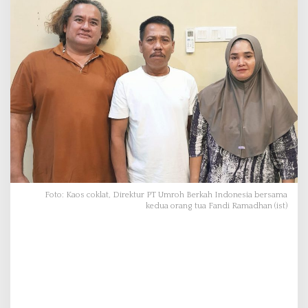
T
U
m
r
o
h
B
e
r
k
a
h
I
n
Foto: Kaos coklat, Direktur PT Umroh Berkah Indonesia bersama
d
kedua orang tua Fandi Ramadhan (ist)
o
n
e
s
i
a
A