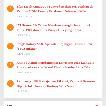
Film Kisah Cinta Anis Baswedan dan Feri Farhati di
2
Kampus UGM Tayang Perdana 1 Februari 2024
17840 Dilihat
UU Nomor 20 Tahun Membawa Angin Segar untuk
3
PPPK. PNS dan PPPK Punya Hak yang Sama
15623 Dilihat
Single Salary ASN, Apakah Tunjangan Profesi Guru
4
(TPG) Hilang?
15404 Dilihat
Ahmad Kamil mendampingi Langsung Dike Mandala
5
Putra pada Acara Grand Finalis Lomba Baca Teks
Proklamasi Mirip Bung Karno di Bali
14530 Dilihat
Rancangan PP Manajemen Dikebut, Validasi Honorer
6
Diperketat, Honorer Bodong Was-Was
14113 Dilihat