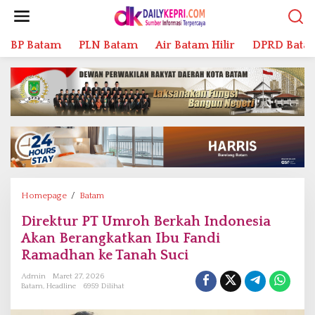
L
e
w
BP Batam
PLN Batam
Air Batam Hilir
DPRD Bata
a
t
i
k
e
k
o
n
t
e
n
Homepage
/
Batam
D
i
Direktur PT Umroh Berkah Indonesia
r
Akan Berangkatkan Ibu Fandi
e
k
Ramadhan ke Tanah Suci
t
Admin
Maret 27, 2026
u
Batam
,
Headline
6959 Dilihat
r
P