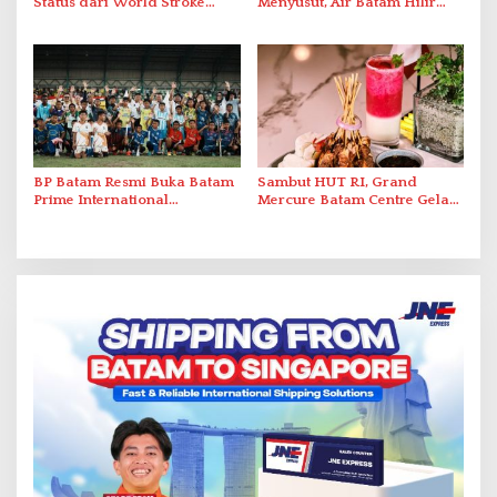
Status dari World Stroke
Menyusut, Air Batam Hilir
Organization untuk
Optimalkan Rekayasa Suplai
Penanganan Stroke
Antar-IPAM
Berstandar Internasional
BP Batam Resmi Buka Batam
Sambut HUT RI, Grand
Prime International
Mercure Batam Centre Gelar
Grassroot Football Festival
Promo Kuliner ‘Flavours of
2026 di Stadion Temenggung
Nusantara’
Abdul Jamal