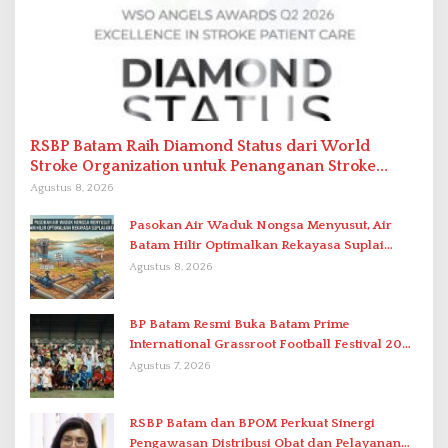
RSBP Batam Raih Diamond Status dari World
Stroke Organization untuk Penanganan Stroke
Berstandar Internasional
Agustus 8, 2026
Pasokan Air Waduk Nongsa Menyusut, Air
Batam Hilir Optimalkan Rekayasa Suplai
Antar-IPAM
Agustus 8, 2026
BP Batam Resmi Buka Batam Prime
International Grassroot Football Festival 2026
di Stadion Temenggung Abdul Jamal
Agustus 7, 2026
RSBP Batam dan BPOM Perkuat Sinergi
Pengawasan Distribusi Obat dan Pelayanan