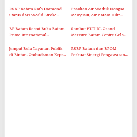
Laporkan Dugaan
Lewat AIM ASEAN Roadshow
o
Perlawanan ke Petugas di
2026
RSBP Batam Raih Diamond
Pasokan Air Waduk Nongsa
s
Bukik Batarah
Status dari World Stroke
Menyusut, Air Batam Hilir
Organization untuk
Optimalkan Rekayasa Suplai
Penanganan Stroke
Antar-IPAM
BP Batam Resmi Buka Batam
Sambut HUT RI, Grand
Berstandar Internasional
Prime International
Mercure Batam Centre Gelar
Grassroot Football Festival
Promo Kuliner ‘Flavours of
2026 di Stadion Temenggung
Nusantara’
Jemput Bola Layanan Publik
RSBP Batam dan BPOM
Abdul Jamal
di Bintan, Ombudsman Kepri
Perkuat Sinergi Pengawasan
Serap Keluhan Bansos hingga
Distribusi Obat dan
Solar Nelayan
Pelayanan Kefarmasian