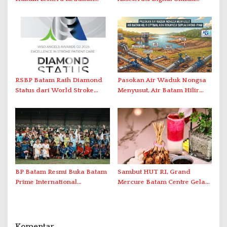
Laporkan Dugaan
Lewat AIM ASEAN Roadshow
Perlawanan ke Petugas di
2026
Bukik Batarah
RSBP Batam Raih Diamond
Pasokan Air Waduk Nongsa
Status dari World Stroke
Menyusut, Air Batam Hilir
Organization untuk
Optimalkan Rekayasa Suplai
Penanganan Stroke
Antar-IPAM
Berstandar Internasional
BP Batam Resmi Buka Batam
Sambut HUT RI, Grand
Prime International
Mercure Batam Centre Gelar
Grassroot Football Festival
Promo Kuliner ‘Flavours of
2026 di Stadion Temenggung
Nusantara’
Abdul Jamal
Komentar