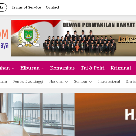
ks
Terms of Service
Contact
ahan
Hiburan
Komunitas
Tni & Polri
Kriminal
atam
Pemko Bukittinggi
Nasional
Sumbar
Internasional
Bisnis