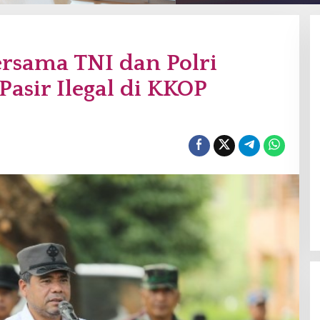
rsama TNI dan Polri
asir Ilegal di KKOP