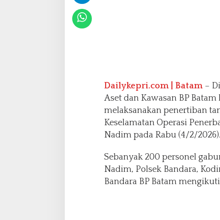
b
a
n
g
P
a
s
i
r
Dailykepri.com | Batam
– D
I
Aset dan Kawasan BP Batam 
l
melaksanakan penertiban tam
e
Keselamatan Operasi Penerb
g
a
Nadim pada Rabu (4/2/2026)
l
d
Sebanyak 200 personel gabu
i
Nadim, Polsek Bandara, Kod
K
Bandara BP Batam mengikuti 
K
O
P
B