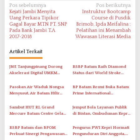
N
Pos sebelumnya
Pos berikutnya
Kejati Jambi Menyita
Instruktur Bootcamp
a
Uang Perkara Tipikor
Course di Pusdik
v
Gagal Bayar MTN PT. SNP
Brimob, Ipda Meifalina :
Pada Bank Jambi T.A
Pelatihan ini Menambah
i
2017-2018
Wawasan Literasi Media
g
a
Artikel Terkait
s
i
JNE Tanjungpinang Dorong
RSBP Batam Raih Diamond
Akselerasi Digital UMKM
Status dari World Stroke
p
Lewat AIM ASEAN Roadshow
Organization untuk
o
2026
Penanganan Stroke
Pasokan Air Waduk Nongsa
BP Batam Resmi Buka Batam
s
Berstandar Internasional
Menyusut, Air Batam Hilir
Prime International
Optimalkan Rekayasa Suplai
Grassroot Football Festival
Antar-IPAM
2026 di Stadion Temenggung
Sambut HUT RI, Grand
Jemput Bola Layanan Publik
Abdul Jamal
Mercure Batam Centre Gelar
di Bintan, Ombudsman Kepri
Promo Kuliner ‘Flavours of
Serap Keluhan Bansos hingga
Nusantara’
Solar Nelayan
RSBP Batam dan BPOM
Pengurus PWI Kepri Hormati
Perkuat Sinergi Pengawasan
Pengunduran Diri Anggota,
Distribusi Obat dan
Segera Koordinasi