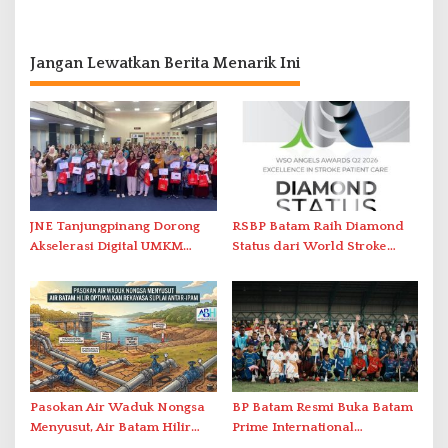
Jangan Lewatkan Berita Menarik Ini
JNE Tanjungpinang Dorong
RSBP Batam Raih Diamond
Akselerasi Digital UMKM
Status dari World Stroke
Lewat AIM ASEAN Roadshow
Organization untuk
2026
Penanganan Stroke
Berstandar Internasional
Pasokan Air Waduk Nongsa
BP Batam Resmi Buka Batam
Menyusut, Air Batam Hilir
Prime International
Optimalkan Rekayasa Suplai
Grassroot Football Festival