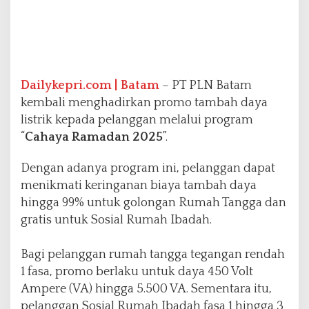
a
T
a
m
b
a
Dailykepri.com | Batam
– PT PLN Batam
h
kembali menghadirkan promo tambah daya
D
listrik kepada pelanggan melalui program
a
y
“
Cahaya Ramadan 2025
”.
a
R
Dengan adanya program ini, pelanggan dapat
u
menikmati keringanan biaya tambah daya
m
hingga 99% untuk golongan Rumah Tangga dan
a
h
gratis untuk Sosial Rumah Ibadah.
I
b
Bagi pelanggan rumah tangga tegangan rendah
a
1 fasa, promo berlaku untuk daya 450 Volt
d
a
Ampere (VA) hingga 5.500 VA. Sementara itu,
h
pelanggan Sosial Rumah Ibadah fasa 1 hingga 3