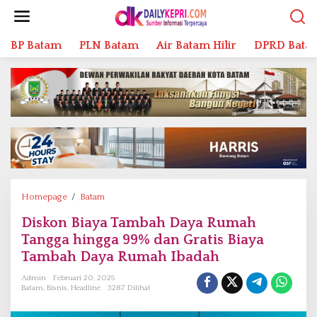
L
e
w
BP Batam
PLN Batam
Air Batam Hilir
DPRD Bata
a
t
i
k
e
k
o
n
t
e
n
Homepage
/
Batam
D
i
Diskon Biaya Tambah Daya Rumah
s
Tangga hingga 99% dan Gratis Biaya
k
o
Tambah Daya Rumah Ibadah
n
Admin
Februari 20, 2025
B
Batam
,
Bisnis
,
Headline
3287 Dilihat
i
a