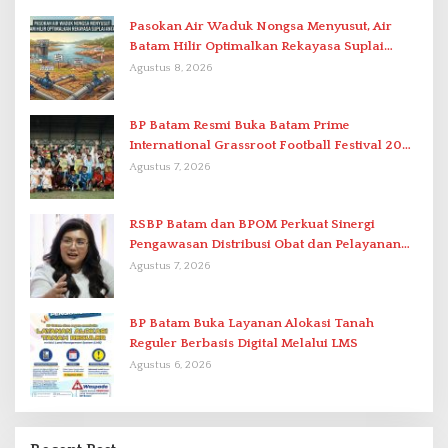
Pasokan Air Waduk Nongsa Menyusut, Air
Batam Hilir Optimalkan Rekayasa Suplai
Antar-IPAM
Agustus 8, 2026
BP Batam Resmi Buka Batam Prime
International Grassroot Football Festival 2026
di Stadion Temenggung Abdul Jamal
Agustus 7, 2026
RSBP Batam dan BPOM Perkuat Sinergi
Pengawasan Distribusi Obat dan Pelayanan
Kefarmasian
Agustus 7, 2026
BP Batam Buka Layanan Alokasi Tanah
Reguler Berbasis Digital Melalui LMS
Agustus 6, 2026