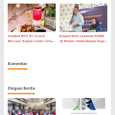
Antar-IPAM
2026 di Stadion Temenggung
Abdul Jamal
Sambut HUT RI, Grand
Jemput Bola Layanan Publik
Mercure Batam Centre Gelar
di Bintan, Ombudsman Kepri
Promo Kuliner ‘Flavours of
Serap Keluhan Bansos hingga
Nusantara’
Solar Nelayan
Komentar
Umpan Berita