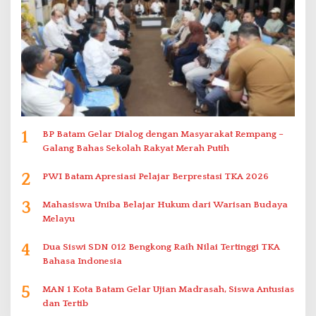
1
BP Batam Gelar Dialog dengan Masyarakat Rempang –
Galang Bahas Sekolah Rakyat Merah Putih
2
PWI Batam Apresiasi Pelajar Berprestasi TKA 2026
3
Mahasiswa Uniba Belajar Hukum dari Warisan Budaya
Melayu
4
Dua Siswi SDN 012 Bengkong Raih Nilai Tertinggi TKA
Bahasa Indonesia
5
MAN 1 Kota Batam Gelar Ujian Madrasah, Siswa Antusias
dan Tertib