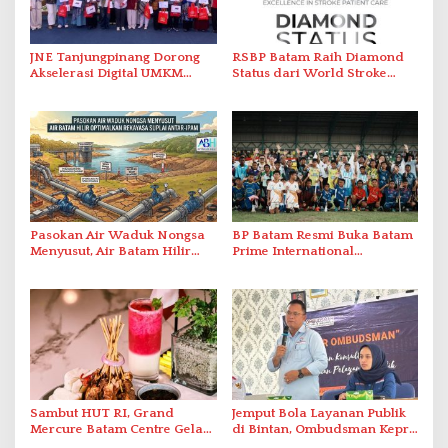
JNE Tanjungpinang Dorong
RSBP Batam Raih Diamond
Akselerasi Digital UMKM
Status dari World Stroke
Lewat AIM ASEAN Roadshow
Organization untuk
2026
Penanganan Stroke
Berstandar Internasional
Pasokan Air Waduk Nongsa
BP Batam Resmi Buka Batam
Menyusut, Air Batam Hilir
Prime International
Optimalkan Rekayasa Suplai
Grassroot Football Festival
Antar-IPAM
2026 di Stadion Temenggung
Abdul Jamal
Sambut HUT RI, Grand
Jemput Bola Layanan Publik
Mercure Batam Centre Gelar
di Bintan, Ombudsman Kepri
Promo Kuliner ‘Flavours of
Serap Keluhan Bansos hingga