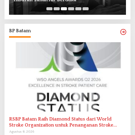
BP Batam
RSBP Batam Raih Diamond Status dari World
Stroke Organization untuk Penanganan Stroke
Berstandar Internasional
Agustus 8, 2026