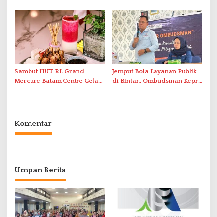
Optimalkan Rekayasa Suplai
Grassroot Football Festival
Antar-IPAM
2026 di Stadion Temenggung
Abdul Jamal
Sambut HUT RI, Grand
Jemput Bola Layanan Publik
Mercure Batam Centre Gelar
di Bintan, Ombudsman Kepri
Promo Kuliner ‘Flavours of
Serap Keluhan Bansos hingga
Nusantara’
Solar Nelayan
Komentar
Umpan Berita