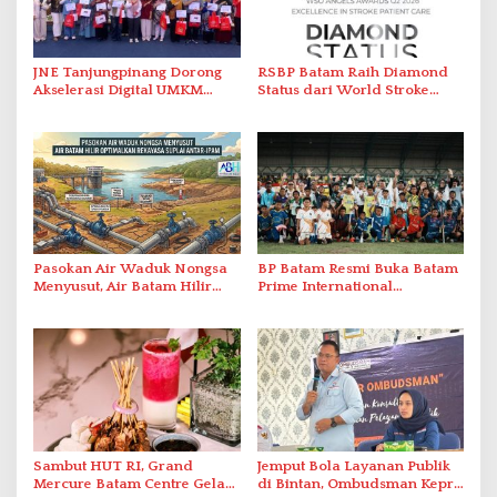
JNE Tanjungpinang Dorong
RSBP Batam Raih Diamond
Akselerasi Digital UMKM
Status dari World Stroke
Lewat AIM ASEAN Roadshow
Organization untuk
2026
Penanganan Stroke
Berstandar Internasional
Pasokan Air Waduk Nongsa
BP Batam Resmi Buka Batam
Menyusut, Air Batam Hilir
Prime International
Optimalkan Rekayasa Suplai
Grassroot Football Festival
Antar-IPAM
2026 di Stadion Temenggung
Abdul Jamal
Sambut HUT RI, Grand
Jemput Bola Layanan Publik
Mercure Batam Centre Gelar
di Bintan, Ombudsman Kepri