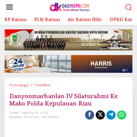
L
e
w
BP Batam
PLN Batam
Air Batam Hilir
DPRD Bata
a
t
i
k
e
k
o
n
t
e
n
Homepage
/
Headline
D
a
Danyonmarhanlan IV Silaturahmi Ke
n
Mako Polda Kepulauan Riau
y
o
Daniel
Agustus 12, 2022
n
Headline
,
Tni & Polri
561 Dilihat
m
a
r