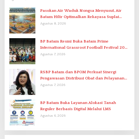
Pasokan Air Waduk Nongsa Menyusut, Air
Batam Hilir Optimalkan Rekayasa Suplai
Antar-IPAM
Agustus 8, 2026
BP Batam Resmi Buka Batam Prime
International Grassroot Football Festival 2026
di Stadion Temenggung Abdul Jamal
Agustus 7, 2026
RSBP Batam dan BPOM Perkuat Sinergi
Pengawasan Distribusi Obat dan Pelayanan
Kefarmasian
Agustus 7, 2026
BP Batam Buka Layanan Alokasi Tanah
Reguler Berbasis Digital Melalui LMS
Agustus 6, 2026