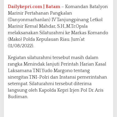
a
k
Dailykepri.com | Batam
– Komandan Batalyon
o
Marinir Pertahanan Pangkalan
P
(Danyonmarhanlan) IV Tanjungpinang Letkol
o
Marinir Kemal Mahdar, S.H.,M.Tr.Opsla
l
d
melaksanakan Silaturahmi ke Markas Komando
a
(Mako) Polda Kepulauan Riau. Jum’at
K
(11/08/2022).
e
p
Kegiatan silaturahmi tersebut masih dalam
u
l
rangka Menindak lanjuti Perintah Harian Kasal
a
Laksamana TNI Yudo Margono tentang
u
sinergitas TNI-Polri dan Instansi pemerintahan
a
setempat. Silaturahmi tersebut diterima
n
R
langsung oleh Kapolda Kepri Irjen Pol Dr. Aris
i
Budiman.
a
u