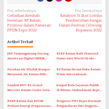
N
Pos sebelumnya
Pos berikutnya
Geliatkan Kembali
Batalyon 31 Ikut Lomba
a
Investasi, BP Batam
Pembersihan Sungai
v
Promosi dalam Pameran
Dalam Festival Ciliwung
PPUN Expo 2022
Kopassus 2022
i
g
Artikel Terkait
a
s
JNE Tanjungpinang Dorong
RSBP Batam Raih Diamond
i
Akselerasi Digital UMKM
Status dari World Stroke
Lewat AIM ASEAN Roadshow
Organization untuk
p
2026
Penanganan Stroke
Pasokan Air Waduk Nongsa
BP Batam Resmi Buka Batam
o
Berstandar Internasional
Menyusut, Air Batam Hilir
Prime International
s
Optimalkan Rekayasa Suplai
Grassroot Football Festival
Antar-IPAM
2026 di Stadion Temenggung
Sambut HUT RI, Grand
Jemput Bola Layanan Publik
Abdul Jamal
Mercure Batam Centre Gelar
di Bintan, Ombudsman Kepri
Promo Kuliner ‘Flavours of
Serap Keluhan Bansos hingga
Nusantara’
Solar Nelayan
RSBP Batam dan BPOM
Pengurus PWI Kepri Hormati
Perkuat Sinergi Pengawasan
Pengunduran Diri Anggota,