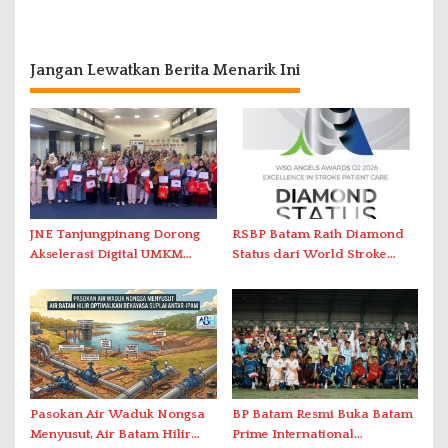
Jangan Lewatkan Berita Menarik Ini
JNE Tanjungpinang Dorong
RSBP Batam Raih Diamond
Akselerasi Digital UMKM
Status dari World Stroke
Lewat AIM ASEAN Roadshow
Organization untuk
2026
Penanganan Stroke
Berstandar Internasional
Pasokan Air Waduk Nongsa
BP Batam Resmi Buka Batam
Menyusut, Air Batam Hilir
Prime International