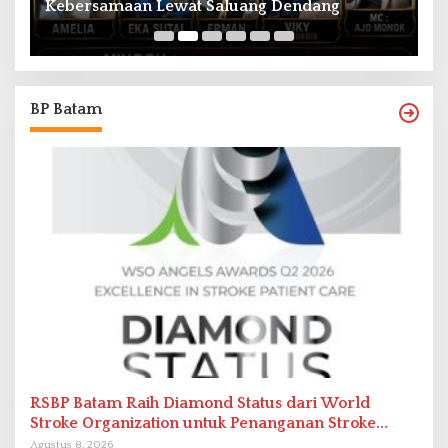
Kebersamaan Lewat Saluang Dendang
H
BP Batam
RSBP Batam Raih Diamond Status dari World
Stroke Organization untuk Penanganan Stroke
Berstandar Internasional
Agustus 8, 2026