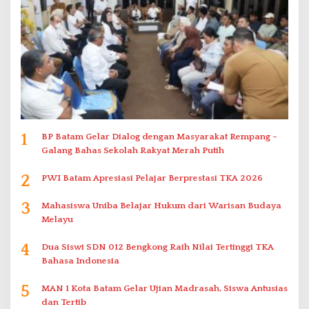
1
BP Batam Gelar Dialog dengan Masyarakat Rempang –
Galang Bahas Sekolah Rakyat Merah Putih
2
PWI Batam Apresiasi Pelajar Berprestasi TKA 2026
3
Mahasiswa Uniba Belajar Hukum dari Warisan Budaya
Melayu
4
Dua Siswi SDN 012 Bengkong Raih Nilai Tertinggi TKA
Bahasa Indonesia
5
MAN 1 Kota Batam Gelar Ujian Madrasah, Siswa Antusias
dan Tertib