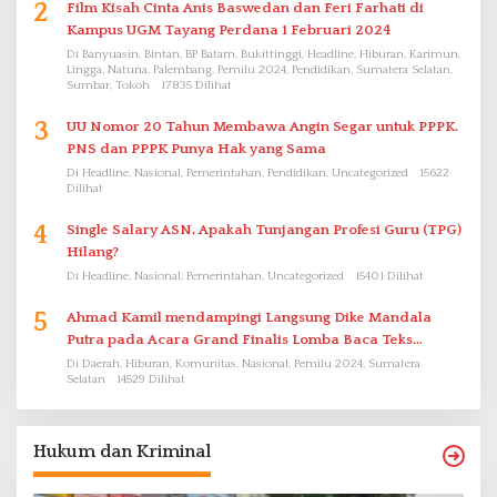
2
Film Kisah Cinta Anis Baswedan dan Feri Farhati di
Kampus UGM Tayang Perdana 1 Februari 2024
Di Banyuasin, Bintan, BP Batam, Bukittinggi, Headline, Hiburan, Karimun,
Lingga, Natuna, Palembang, Pemilu 2024, Pendidikan, Sumatera Selatan,
Sumbar, Tokoh
17835 Dilihat
3
UU Nomor 20 Tahun Membawa Angin Segar untuk PPPK.
PNS dan PPPK Punya Hak yang Sama
Di Headline, Nasional, Pemerintahan, Pendidikan, Uncategorized
15622
Dilihat
4
Single Salary ASN, Apakah Tunjangan Profesi Guru (TPG)
Hilang?
Di Headline, Nasional, Pemerintahan, Uncategorized
15401 Dilihat
5
Ahmad Kamil mendampingi Langsung Dike Mandala
Putra pada Acara Grand Finalis Lomba Baca Teks
Proklamasi Mirip Bung Karno di Bali
Di Daerah, Hiburan, Komunitas, Nasional, Pemilu 2024, Sumatera
Selatan
14529 Dilihat
Hukum dan Kriminal