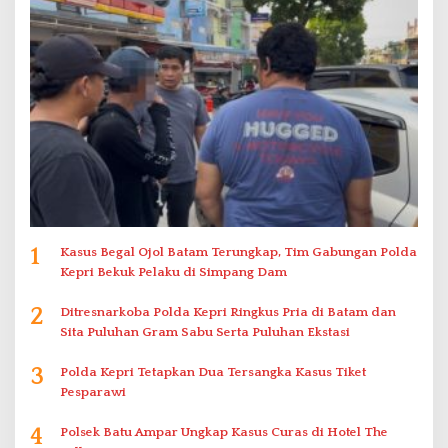
1
Kasus Begal Ojol Batam Terungkap, Tim Gabungan Polda
Kepri Bekuk Pelaku di Simpang Dam
2
Ditresnarkoba Polda Kepri Ringkus Pria di Batam dan
Sita Puluhan Gram Sabu Serta Puluhan Ekstasi
3
Polda Kepri Tetapkan Dua Tersangka Kasus Tiket
Pesparawi
4
Polsek Batu Ampar Ungkap Kasus Curas di Hotel The