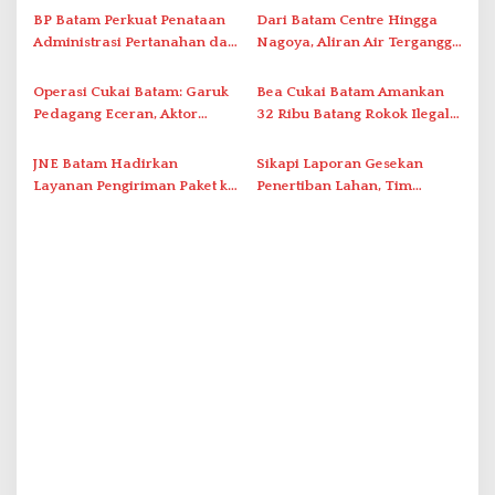
s
Tatap Muka
BP Batam Perkuat Penataan
Dari Batam Centre Hingga
Administrasi Pertanahan dan
Nagoya, Aliran Air Terganggu
Pemanfaatan Ruang Laut
Akibat Listrik Padam di IPA
Duriangkang
Operasi Cukai Batam: Garuk
Bea Cukai Batam Amankan
Pedagang Eceran, Aktor
32 Ribu Batang Rokok Ilegal
Intelektual Rokok Ilegal Tak
dalam Operasi Cukai
Tersentuh?
JNE Batam Hadirkan
Sikapi Laporan Gesekan
Layanan Pengiriman Paket ke
Penertiban Lahan, Tim
Singapura Mulai Rp100 Ribu
Hukum Terlapor Memenuhi
Undangan Klarifikasi Polresta
Bukittinggi