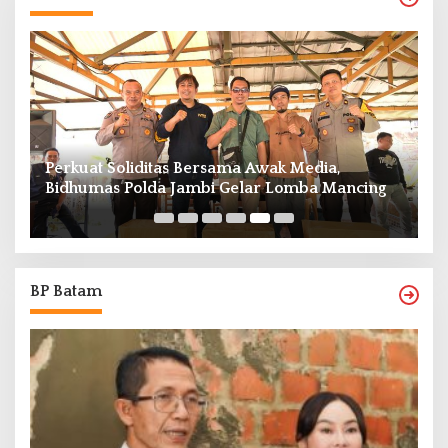
Perkuat Soliditas Bersama Awak Media,
M
Bidhumas Polda Jambi Gelar Lomba Mancing
P
7
BP Batam