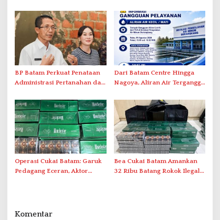
Tegaskan Aktivasi IKD Wajib
Ini Daftar Area Terdampak
Tatap Muka
BP Batam Perkuat Penataan
Dari Batam Centre Hingga
Administrasi Pertanahan dan
Nagoya, Aliran Air Terganggu
Pemanfaatan Ruang Laut
Akibat Listrik Padam di IPA
Duriangkang
Operasi Cukai Batam: Garuk
Bea Cukai Batam Amankan
Pedagang Eceran, Aktor
32 Ribu Batang Rokok Ilegal
Intelektual Rokok Ilegal Tak
dalam Operasi Cukai
Tersentuh?
Komentar