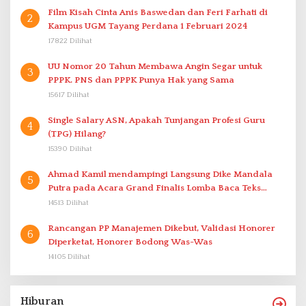
Film Kisah Cinta Anis Baswedan dan Feri Farhati di
2
Kampus UGM Tayang Perdana 1 Februari 2024
17822 Dilihat
UU Nomor 20 Tahun Membawa Angin Segar untuk
3
PPPK. PNS dan PPPK Punya Hak yang Sama
15617 Dilihat
Single Salary ASN, Apakah Tunjangan Profesi Guru
4
(TPG) Hilang?
15390 Dilihat
Ahmad Kamil mendampingi Langsung Dike Mandala
5
Putra pada Acara Grand Finalis Lomba Baca Teks
Proklamasi Mirip Bung Karno di Bali
14513 Dilihat
Rancangan PP Manajemen Dikebut, Validasi Honorer
6
Diperketat, Honorer Bodong Was-Was
14105 Dilihat
Hiburan