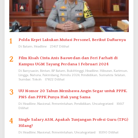
1
Polda Kepri Lakukan Mutasi Personel, Berikut Daftarnya
Di Batam, Headline
23417 Dilihat
2
Film Kisah Cinta Anis Baswedan dan Feri Farhati di
Kampus UGM Tayang Perdana 1 Februari 2024
Di Banyuasin, Bintan, BP Batam, Bukittinggi, Headline, Hiburan, Karimun,
Lingga, Natuna, Palembang, Pemilu 2024, Pendidikan, Sumatera Selatan,
Sumbar, Tokoh
17822 Dilihat
3
UU Nomor 20 Tahun Membawa Angin Segar untuk PPPK.
PNS dan PPPK Punya Hak yang Sama
Di Headline, Nasional, Pemerintahan, Pendidikan, Uncategorized
15617
Dilihat
4
Single Salary ASN, Apakah Tunjangan Profesi Guru (TPG)
Hilang?
Di Headline, Nasional, Pemerintahan, Uncategorized
15390 Dilihat