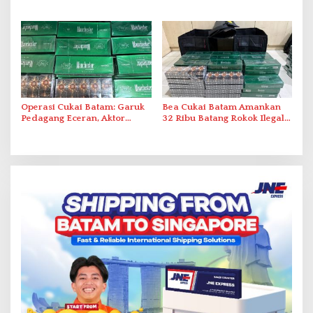
Pemanfaatan Ruang Laut
Akibat Listrik Padam di IPA
Duriangkang
Operasi Cukai Batam: Garuk
Bea Cukai Batam Amankan
Pedagang Eceran, Aktor
32 Ribu Batang Rokok Ilegal
Intelektual Rokok Ilegal Tak
dalam Operasi Cukai
Tersentuh?