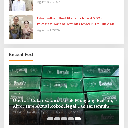
Agustus 2, 2026
Dinobatkan Best Place to Invest 2026,
Investasi Batam Tembus Rp69,3 Triliun dan
Ekonomi Tumbuh 6,76 Persen
Agustus 1, 2026
Recent Post
Operasi Cukai Batam: Garuk Pedagang Eceran,
Aktor Intelektual Rokok Ilegal Tak Tersentuh?
Di Batam, Headline, Opini
|
Agustus 4, 2026