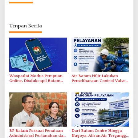
Umpan Berita
Waspadai Modus Penipuan
Air Batam Hilir Lakukan
Online, Disdukcapil Batam
Pemeliharaan Control Valve,
Tegaskan Aktivasi IKD Wajib
Ini Daftar Area Terdampak
Tatap Muka
BP Batam Perkuat Penataan
Dari Batam Centre Hingga
Administrasi Pertanahan dan
Nagoya, Aliran Air Terganggu