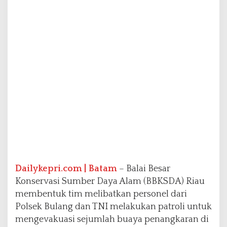
y
a
B
u
a
y
a
d
a
r
i
P
e
n
a
n
g
Dailykepri.com | Batam
– Balai Besar
k
Konservasi Sumber Daya Alam (BBKSDA) Riau
a
membentuk tim melibatkan personel dari
r
a
Polsek Bulang dan TNI melakukan patroli untuk
n
mengevakuasi sejumlah buaya penangkaran di