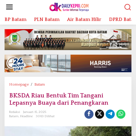
L
e
w
BP Batam
PLN Batam
Air Batam Hilir
DPRD Bata
a
t
i
k
e
k
o
n
t
e
n
Homepage
/
Batam
B
K
BKSDA Riau Bentuk Tim Tangani
S
Lepasnya Buaya dari Penangkaran
D
A
Redaksi
Januari 15, 2025
R
Batam
,
Headline
3063 Dilihat
i
a
u