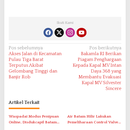
Ikuti Kami
N
Pos sebelumnya
Pos berikutnya
Akses Jalan di Kecamatan
Bakamla RI Berikan
a
Pulau Tiga Barat
Piagam Penghargaan
v
Terputus Akibat
Kepada Kapal MV Intan
Gelombang Tinggi dan
Daya 368 yang
i
Banjir Rob
Membantu Evakuasi
g
Kapal MV Silvester
a
Sincere
s
Artikel Terkait
i
p
Waspadai Modus Penipuan
Air Batam Hilir Lakukan
o
Online, Disdukcapil Batam
Pemeliharaan Control Valve,
Tegaskan Aktivasi IKD Wajib
Ini Daftar Area Terdampak