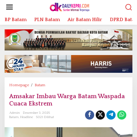
L
e
w
BP Batam
PLN Batam
Air Batam Hilir
DPRD Bata
a
t
i
k
e
k
o
n
t
e
n
Homepage
/
Batam
A
m
Amsakar Imbau Warga Batam Waspada
s
Cuaca Ekstrem
a
k
Admin
Desember 3, 2025
a
Batam
,
Headline
5021 Dilihat
r
I
m