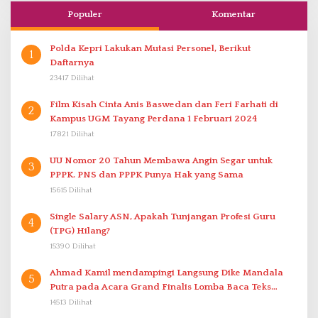
Populer
Komentar
Polda Kepri Lakukan Mutasi Personel, Berikut
1
Daftarnya
23417 Dilihat
Film Kisah Cinta Anis Baswedan dan Feri Farhati di
2
Kampus UGM Tayang Perdana 1 Februari 2024
17821 Dilihat
UU Nomor 20 Tahun Membawa Angin Segar untuk
3
PPPK. PNS dan PPPK Punya Hak yang Sama
15615 Dilihat
Single Salary ASN, Apakah Tunjangan Profesi Guru
4
(TPG) Hilang?
15390 Dilihat
Ahmad Kamil mendampingi Langsung Dike Mandala
5
Putra pada Acara Grand Finalis Lomba Baca Teks
Proklamasi Mirip Bung Karno di Bali
14513 Dilihat