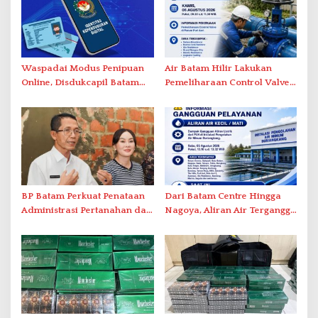
Waspadai Modus Penipuan
Air Batam Hilir Lakukan
Online, Disdukcapil Batam
Pemeliharaan Control Valve,
Tegaskan Aktivasi IKD Wajib
Ini Daftar Area Terdampak
Tatap Muka
BP Batam Perkuat Penataan
Dari Batam Centre Hingga
Administrasi Pertanahan dan
Nagoya, Aliran Air Terganggu
Pemanfaatan Ruang Laut
Akibat Listrik Padam di IPA
Duriangkang