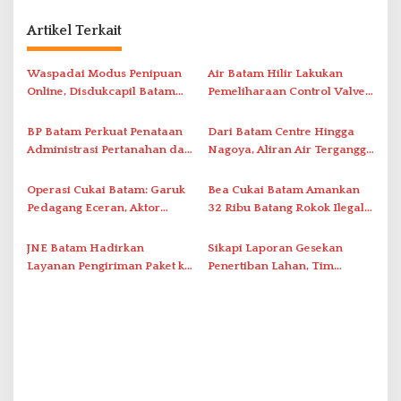
g
Artikel Terkait
a
s
Waspadai Modus Penipuan
Air Batam Hilir Lakukan
i
Online, Disdukcapil Batam
Pemeliharaan Control Valve,
Tegaskan Aktivasi IKD Wajib
Ini Daftar Area Terdampak
p
Tatap Muka
BP Batam Perkuat Penataan
Dari Batam Centre Hingga
o
Administrasi Pertanahan dan
Nagoya, Aliran Air Terganggu
s
Pemanfaatan Ruang Laut
Akibat Listrik Padam di IPA
Duriangkang
Operasi Cukai Batam: Garuk
Bea Cukai Batam Amankan
Pedagang Eceran, Aktor
32 Ribu Batang Rokok Ilegal
Intelektual Rokok Ilegal Tak
dalam Operasi Cukai
Tersentuh?
JNE Batam Hadirkan
Sikapi Laporan Gesekan
Layanan Pengiriman Paket ke
Penertiban Lahan, Tim
Singapura Mulai Rp100 Ribu
Hukum Terlapor Memenuhi
Undangan Klarifikasi Polresta
Bukittinggi