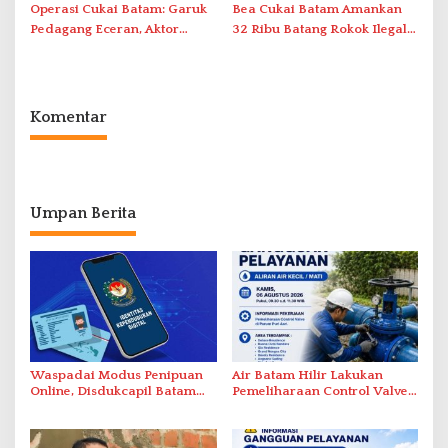
Operasi Cukai Batam: Garuk
Bea Cukai Batam Amankan
Pedagang Eceran, Aktor
32 Ribu Batang Rokok Ilegal
Intelektual Rokok Ilegal Tak
dalam Operasi Cukai
Tersentuh?
Komentar
Umpan Berita
Waspadai Modus Penipuan
Air Batam Hilir Lakukan
Online, Disdukcapil Batam
Pemeliharaan Control Valve,
Tegaskan Aktivasi IKD Wajib
Ini Daftar Area Terdampak
Tatap Muka