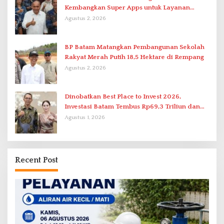
Kembangkan Super Apps untuk Layanan
Terpadu
Agustus 2, 2026
BP Batam Matangkan Pembangunan Sekolah
Rakyat Merah Putih 18,5 Hektare di Rempang
Agustus 2, 2026
Dinobatkan Best Place to Invest 2026,
Investasi Batam Tembus Rp69,3 Triliun dan
Ekonomi Tumbuh 6,76 Persen
Agustus 1, 2026
Recent Post