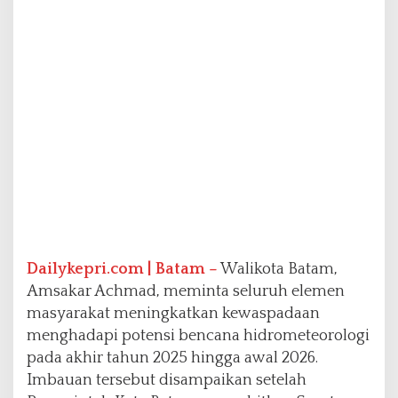
a
c
a
E
k
s
t
r
e
m
Dailykepri.com | Batam –
Walikota Batam,
Amsakar Achmad, meminta seluruh elemen
masyarakat meningkatkan kewaspadaan
menghadapi potensi bencana hidrometeorologi
pada akhir tahun 2025 hingga awal 2026.
Imbauan tersebut disampaikan setelah