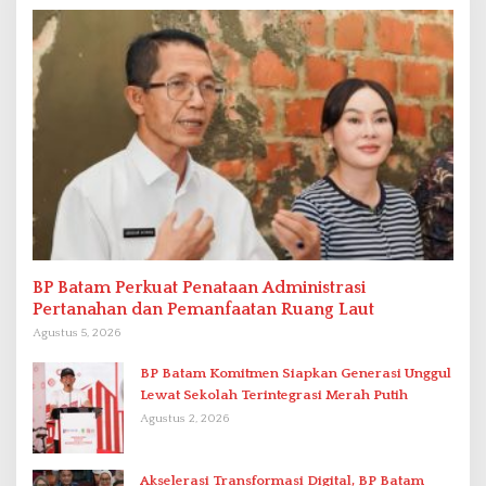
BP Batam Perkuat Penataan Administrasi
Pertanahan dan Pemanfaatan Ruang Laut
Agustus 5, 2026
BP Batam Komitmen Siapkan Generasi Unggul
Lewat Sekolah Terintegrasi Merah Putih
Agustus 2, 2026
Akselerasi Transformasi Digital, BP Batam