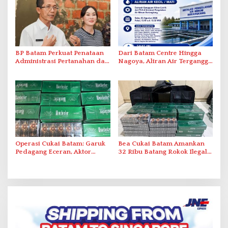
BP Batam Perkuat Penataan
Dari Batam Centre Hingga
Administrasi Pertanahan dan
Nagoya, Aliran Air Terganggu
Pemanfaatan Ruang Laut
Akibat Listrik Padam di IPA
Duriangkang
Operasi Cukai Batam: Garuk
Bea Cukai Batam Amankan
Pedagang Eceran, Aktor
32 Ribu Batang Rokok Ilegal
Intelektual Rokok Ilegal Tak
dalam Operasi Cukai
Tersentuh?