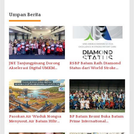
Umpan Berita
JNE Tanjungpinang Dorong
RSBP Batam Raih Diamond
Akselerasi Digital UMKM
Status dari World Stroke
Lewat AIM ASEAN Roadshow
Organization untuk
2026
Penanganan Stroke
Berstandar Internasional
Pasokan Air Waduk Nongsa
BP Batam Resmi Buka Batam
Menyusut, Air Batam Hilir
Prime International
Optimalkan Rekayasa Suplai
Grassroot Football Festival
Antar-IPAM
2026 di Stadion Temenggung