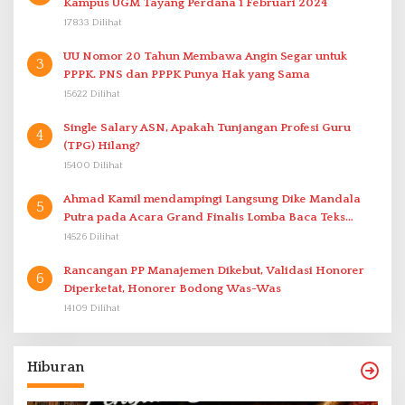
Kampus UGM Tayang Perdana 1 Februari 2024
17833 Dilihat
UU Nomor 20 Tahun Membawa Angin Segar untuk
3
PPPK. PNS dan PPPK Punya Hak yang Sama
15622 Dilihat
Single Salary ASN, Apakah Tunjangan Profesi Guru
4
(TPG) Hilang?
15400 Dilihat
Ahmad Kamil mendampingi Langsung Dike Mandala
5
Putra pada Acara Grand Finalis Lomba Baca Teks
Proklamasi Mirip Bung Karno di Bali
14526 Dilihat
Rancangan PP Manajemen Dikebut, Validasi Honorer
6
Diperketat, Honorer Bodong Was-Was
14109 Dilihat
Hiburan