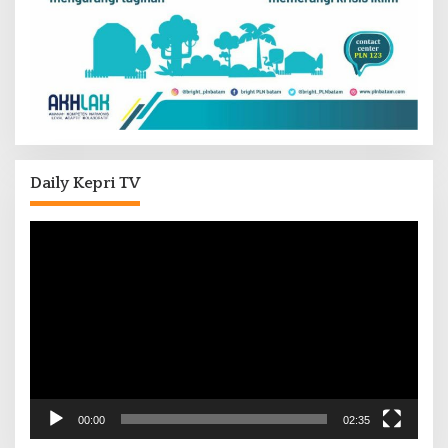
Daily Kepri TV
Pemutar
Video
00:00
02:35