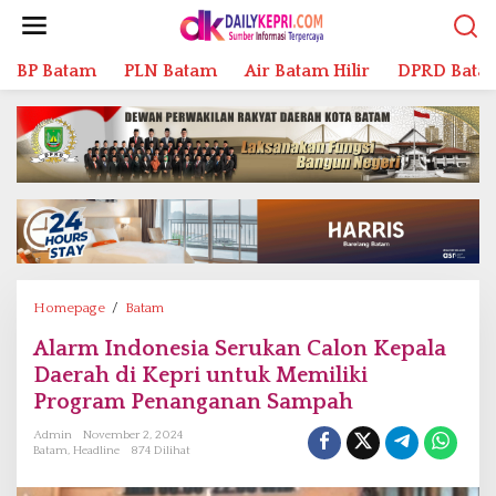
L
e
w
BP Batam
PLN Batam
Air Batam Hilir
DPRD Bata
a
t
i
k
e
k
o
n
t
e
n
Homepage
/
Batam
A
l
Alarm Indonesia Serukan Calon Kepala
a
Daerah di Kepri untuk Memiliki
r
m
Program Penanganan Sampah
I
Admin
November 2, 2024
n
Batam
,
Headline
874 Dilihat
d
o