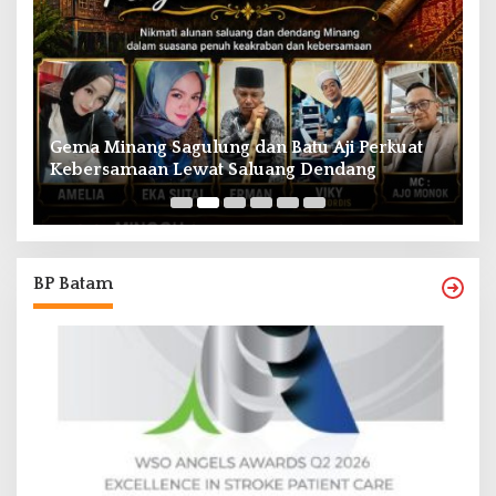
Gema Minang Sagulung dan Batu Aji Perkuat
A
Kebersamaan Lewat Saluang Dendang
H
BP Batam