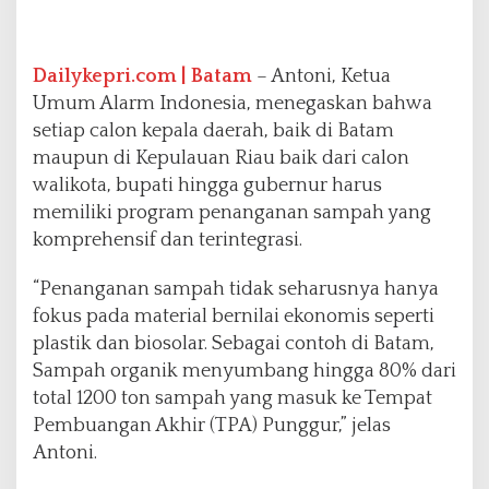
l
i
k
Dailykepri.com | Batam
– Antoni, Ketua
i
Umum Alarm Indonesia, menegaskan bahwa
P
r
setiap calon kepala daerah, baik di Batam
o
maupun di Kepulauan Riau baik dari calon
g
walikota, bupati hingga gubernur harus
r
memiliki program penanganan sampah yang
a
m
komprehensif dan terintegrasi.
P
e
“Penanganan sampah tidak seharusnya hanya
n
fokus pada material bernilai ekonomis seperti
a
plastik dan biosolar. Sebagai contoh di Batam,
n
g
Sampah organik menyumbang hingga 80% dari
a
total 1200 ton sampah yang masuk ke Tempat
n
Pembuangan Akhir (TPA) Punggur,” jelas
a
Antoni.
n
S