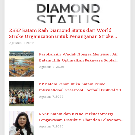
RSBP Batam Raih Diamond Status dari World
Stroke Organization untuk Penanganan Stroke
Berstandar Internasional
Agustus 8, 2026
Pasokan Air Waduk Nongsa Menyusut, Air
Batam Hilir Optimalkan Rekayasa Suplai
Antar-IPAM
Agustus 8, 2026
BP Batam Resmi Buka Batam Prime
International Grassroot Football Festival 2026
di Stadion Temenggung Abdul Jamal
Agustus 7, 2026
RSBP Batam dan BPOM Perkuat Sinergi
Pengawasan Distribusi Obat dan Pelayanan
Kefarmasian
Agustus 7, 2026