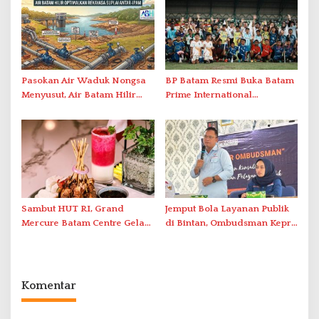
Berstandar Internasional
Pasokan Air Waduk Nongsa
BP Batam Resmi Buka Batam
Menyusut, Air Batam Hilir
Prime International
Optimalkan Rekayasa Suplai
Grassroot Football Festival
Antar-IPAM
2026 di Stadion Temenggung
Abdul Jamal
Sambut HUT RI, Grand
Jemput Bola Layanan Publik
Mercure Batam Centre Gelar
di Bintan, Ombudsman Kepri
Promo Kuliner ‘Flavours of
Serap Keluhan Bansos hingga
Nusantara’
Solar Nelayan
Komentar