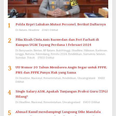
1
Polda Kepri Lakukan Mutasi Personel, Berikut Daftarnya
Di Batam, Headline
23421 Dilihat
2
Film Kisah Cinta Anis Baswedan dan Feri Farhati di
Kampus UGM Tayang Perdana 1 Februari 2024
Di Banyuasin, Bintan, BP Batam, Bukittinggi, Headline, Hiburan, Karimun,
Lingga, Natuna, Palembang, Pemilu 2024, Pendidikan, Sumatera Selatan,
Sumbar, Tokoh
17833 Dilihat
3
UU Nomor 20 Tahun Membawa Angin Segar untuk PPPK.
PNS dan PPPK Punya Hak yang Sama
Di Headline, Nasional, Pemerintahan, Pendidikan, Uncategorized
15622
Dilihat
4
Single Salary ASN, Apakah Tunjangan Profesi Guru (TPG)
Hilang?
Di Headline, Nasional, Pemerintahan, Uncategorized
15400 Dilihat
5
Ahmad Kamil mendampingi Langsung Dike Mandala