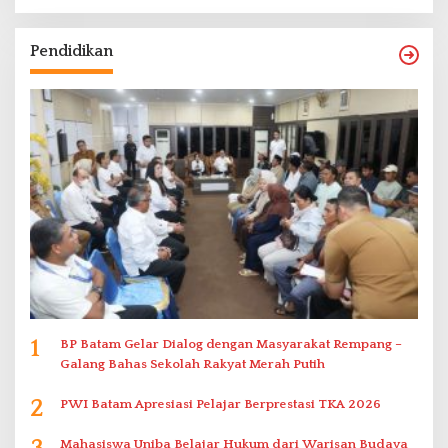
Pendidikan
1
BP Batam Gelar Dialog dengan Masyarakat Rempang –
Galang Bahas Sekolah Rakyat Merah Putih
2
PWI Batam Apresiasi Pelajar Berprestasi TKA 2026
Mahasiswa Uniba Belajar Hukum dari Warisan Budaya