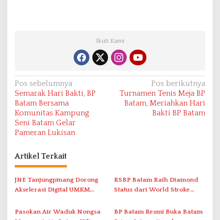
Ikuti Kami
N
Pos sebelumnya
Pos berikutnya
Semarak Hari Bakti, BP
Turnamen Tenis Meja BP
a
Batam Bersama
Batam, Meriahkan Hari
v
Komunitas Kampung
Bakti BP Batam
Seni Batam Gelar
i
Pameran Lukisan
g
a
Artikel Terkait
s
i
JNE Tanjungpinang Dorong
RSBP Batam Raih Diamond
Akselerasi Digital UMKM
Status dari World Stroke
p
Lewat AIM ASEAN Roadshow
Organization untuk
o
2026
Penanganan Stroke
Pasokan Air Waduk Nongsa
BP Batam Resmi Buka Batam
Berstandar Internasional