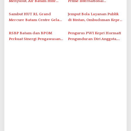
s
Menyusut, Air Batam Hilir
Prime International
Optimalkan Rekayasa Suplai
Grassroot Football Festival
Antar-IPAM
2026 di Stadion Temenggung
Sambut HUT RI, Grand
Jemput Bola Layanan Publik
Abdul Jamal
Mercure Batam Centre Gelar
di Bintan, Ombudsman Kepri
Promo Kuliner ‘Flavours of
Serap Keluhan Bansos hingga
Nusantara’
Solar Nelayan
RSBP Batam dan BPOM
Pengurus PWI Kepri Hormati
Perkuat Sinergi Pengawasan
Pengunduran Diri Anggota,
Distribusi Obat dan
Segera Koordinasi
Pelayanan Kefarmasian
Administrasi ke Pusat