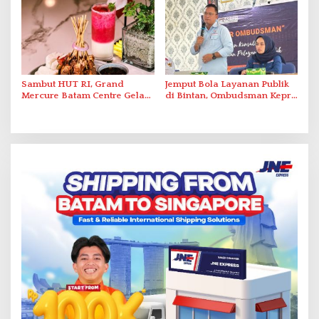
Abdul Jamal
Sambut HUT RI, Grand
Jemput Bola Layanan Publik
Mercure Batam Centre Gelar
di Bintan, Ombudsman Kepri
Promo Kuliner ‘Flavours of
Serap Keluhan Bansos hingga
Nusantara’
Solar Nelayan