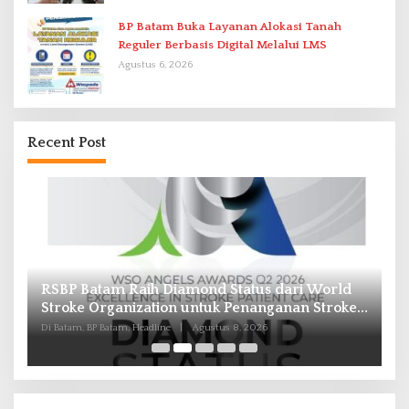
BP Batam Buka Layanan Alokasi Tanah
Reguler Berbasis Digital Melalui LMS
Agustus 6, 2026
Recent Post
RSBP Batam Raih Diamond Status dari World
P
Stroke Organization untuk Penanganan Stroke
B
Berstandar Internasional
I
Di Batam, BP Batam, Headline
|
Agustus 8, 2026
Di