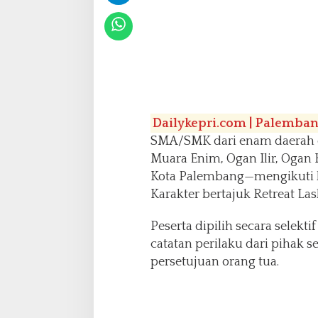
k
t
e
r
B
e
r
t
a
Dailykepri.com | Palemba
j
SMA/SMK dari enam daerah 
u
Muara Enim, Ogan Ilir, Ogan 
k
Kota Palembang—mengikuti 
R
Karakter bertajuk Retreat Las
e
t
Peserta dipilih secara sele
r
catatan perilaku dari pihak s
e
persetujuan orang tua.
t
L
a
s