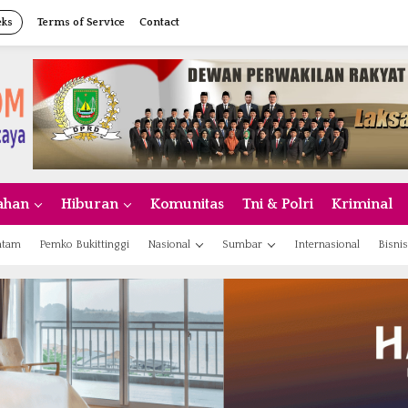
eks
Terms of Service
Contact
ahan
Hiburan
Komunitas
Tni & Polri
Kriminal
atam
Pemko Bukittinggi
Nasional
Sumbar
Internasional
Bisnis