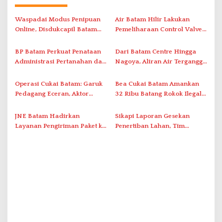
a
s
Waspadai Modus Penipuan
Air Batam Hilir Lakukan
i
Online, Disdukcapil Batam
Pemeliharaan Control Valve,
Tegaskan Aktivasi IKD Wajib
Ini Daftar Area Terdampak
p
Tatap Muka
BP Batam Perkuat Penataan
Dari Batam Centre Hingga
o
Administrasi Pertanahan dan
Nagoya, Aliran Air Terganggu
s
Pemanfaatan Ruang Laut
Akibat Listrik Padam di IPA
Duriangkang
Operasi Cukai Batam: Garuk
Bea Cukai Batam Amankan
Pedagang Eceran, Aktor
32 Ribu Batang Rokok Ilegal
Intelektual Rokok Ilegal Tak
dalam Operasi Cukai
Tersentuh?
JNE Batam Hadirkan
Sikapi Laporan Gesekan
Layanan Pengiriman Paket ke
Penertiban Lahan, Tim
Singapura Mulai Rp100 Ribu
Hukum Terlapor Memenuhi
Undangan Klarifikasi Polresta
Bukittinggi