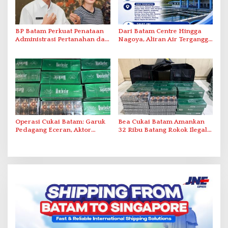
BP Batam Perkuat Penataan
Dari Batam Centre Hingga
Administrasi Pertanahan dan
Nagoya, Aliran Air Terganggu
Pemanfaatan Ruang Laut
Akibat Listrik Padam di IPA
Duriangkang
Operasi Cukai Batam: Garuk
Bea Cukai Batam Amankan
Pedagang Eceran, Aktor
32 Ribu Batang Rokok Ilegal
Intelektual Rokok Ilegal Tak
dalam Operasi Cukai
Tersentuh?