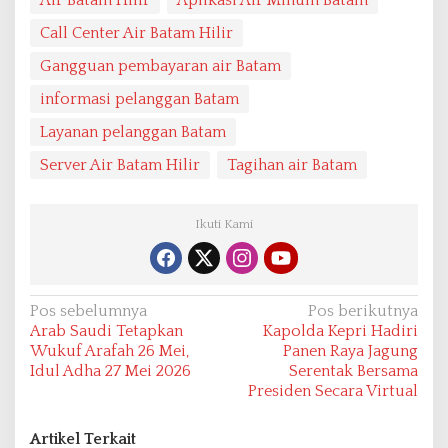
Call Center Air Batam Hilir
Gangguan pembayaran air Batam
informasi pelanggan Batam
Layanan pelanggan Batam
Server Air Batam Hilir
Tagihan air Batam
Ikuti Kami
N
Pos sebelumnya
Pos berikutnya
Arab Saudi Tetapkan
Kapolda Kepri Hadiri
a
Wukuf Arafah 26 Mei,
Panen Raya Jagung
v
Idul Adha 27 Mei 2026
Serentak Bersama
Presiden Secara Virtual
i
g
Artikel Terkait