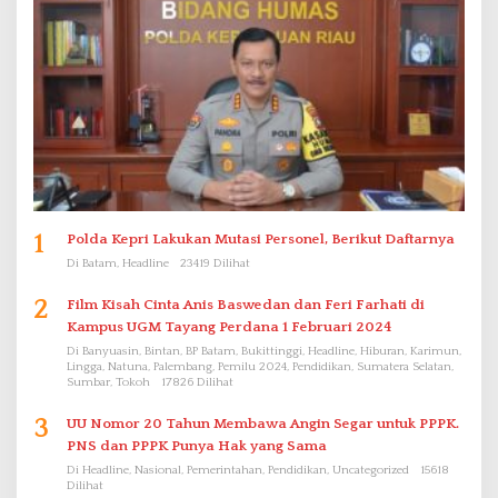
1
Polda Kepri Lakukan Mutasi Personel, Berikut Daftarnya
Di Batam, Headline
23419 Dilihat
2
Film Kisah Cinta Anis Baswedan dan Feri Farhati di
Kampus UGM Tayang Perdana 1 Februari 2024
Di Banyuasin, Bintan, BP Batam, Bukittinggi, Headline, Hiburan, Karimun,
Lingga, Natuna, Palembang, Pemilu 2024, Pendidikan, Sumatera Selatan,
Sumbar, Tokoh
17826 Dilihat
3
UU Nomor 20 Tahun Membawa Angin Segar untuk PPPK.
PNS dan PPPK Punya Hak yang Sama
Di Headline, Nasional, Pemerintahan, Pendidikan, Uncategorized
15618
Dilihat