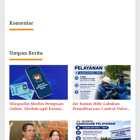
Intelektual Rokok Ilegal Tak
dalam Operasi Cukai
Tersentuh?
Komentar
Umpan Berita
Waspadai Modus Penipuan
Air Batam Hilir Lakukan
Online, Disdukcapil Batam
Pemeliharaan Control Valve,
Tegaskan Aktivasi IKD Wajib
Ini Daftar Area Terdampak
Tatap Muka