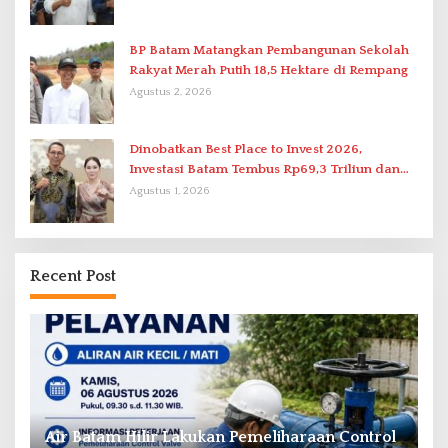
BP Batam Matangkan Pembangunan Sekolah
Rakyat Merah Putih 18,5 Hektare di Rempang
Agustus 2, 2026
Dinobatkan Best Place to Invest 2026,
Investasi Batam Tembus Rp69,3 Triliun dan
Ekonomi Tumbuh 6,76 Persen
Agustus 1, 2026
Recent Post
ol
BP Batam Perkuat Penataan Administrasi
D