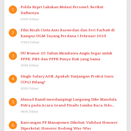
Polda Kepri Lakukan Mutasi Personel, Berikut
1
Daftarnya
23419 Dilihat
Film Kisah Cinta Anis Baswedan dan Feri Farhati di
2
Kampus UGM Tayang Perdana 1 Februari 2024
17826 Dilihat
UU Nomor 20 Tahun Membawa Angin Segar untuk
3
PPPK. PNS dan PPPK Punya Hak yang Sama
15618 Dilihat
Single Salary ASN, Apakah Tunjangan Profesi Guru
4
(TPG) Hilang?
15395 Dilihat
Ahmad Kamil mendampingi Langsung Dike Mandala
5
Putra pada Acara Grand Finalis Lomba Baca Teks
Proklamasi Mirip Bung Karno di Bali
14518 Dilihat
Rancangan PP Manajemen Dikebut, Validasi Honorer
6
Diperketat, Honorer Bodong Was-Was