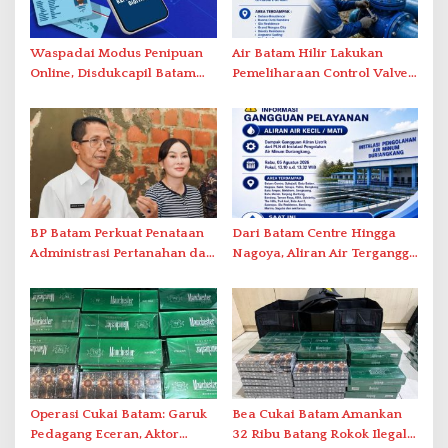
Waspadai Modus Penipuan
Air Batam Hilir Lakukan
Online, Disdukcapil Batam
Pemeliharaan Control Valve,
Tegaskan Aktivasi IKD Wajib
Ini Daftar Area Terdampak
Tatap Muka
BP Batam Perkuat Penataan
Dari Batam Centre Hingga
Administrasi Pertanahan dan
Nagoya, Aliran Air Terganggu
Pemanfaatan Ruang Laut
Akibat Listrik Padam di IPA
Duriangkang
Operasi Cukai Batam: Garuk
Bea Cukai Batam Amankan
Pedagang Eceran, Aktor
32 Ribu Batang Rokok Ilegal