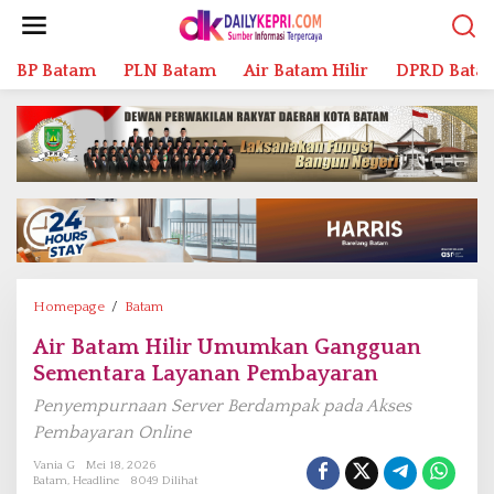
L
e
w
BP Batam
PLN Batam
Air Batam Hilir
DPRD Bata
a
t
i
k
e
k
o
n
t
e
n
Homepage
/
Batam
A
i
Air Batam Hilir Umumkan Gangguan
r
Sementara Layanan Pembayaran
B
a
Penyempurnaan Server Berdampak pada Akses
t
Pembayaran Online
a
m
Vania G
Mei 18, 2026
Batam
,
Headline
8049 Dilihat
H